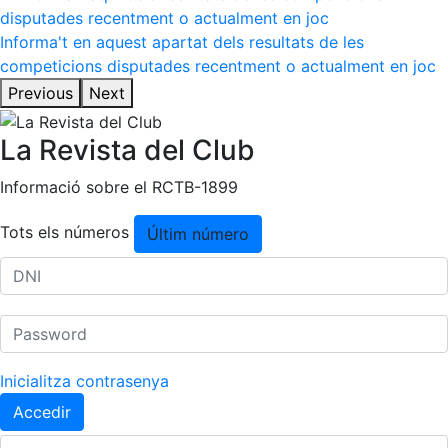
Escola de tennis
Informa't en aquest apartat dels resultats de les
Next Gen
competicions disputades recentment o actualment en joc
Palmarès equips
Previous
Next
Llegendes
La Revista del Club
Jugadors professionals
Competicions
Informació sobre el RCTB-1899
Campionat Social de Tennis
Tots els números
Últim número
Quadres de Joc
Quadre d'Honor
Històric del Campionat Social
Fotos
Normativa
Inicialitza contrasenya
Accedir
Pàdel