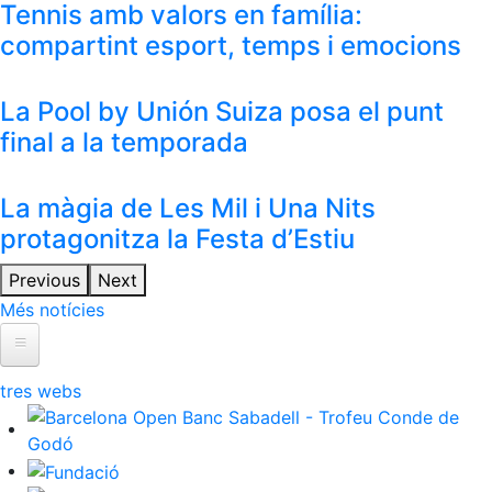
Tennis amb valors en família:
compartint esport, temps i emocions
La Pool by Unión Suiza posa el punt
final a la temporada
La màgia de Les Mil i Una Nits
protagonitza la Festa d’Estiu
Previous
Next
Més notícies
Inici
El Club
ltres webs
Història
La nostra història