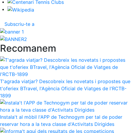
Cronologia
Presidents
Subscriu-te a
Organització
Junta directiva
Comissions i comités
Recomanem
Estructura executiva
Fundació
Serveis
T'agrada viatjar? Descobreix les novetats i propostes que
Instal·lacions
t'oferiex BTravel, l'Agència Oficial de Viatges de l'RCTB-
Preguntes Freqüents (FAQs)
1899
Treballa amb nosaltres
Àrea esportiva
Instala't al mòbil l'APP de Technogym per tal de poder
reservar hora a la teva classe d'Activitats Dirigides
Tennis