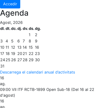
Accedir
Penyes del Club
Agenda
Wellness Center
Restaurants
Agost, 2026
Servei de fisiosalut
Restaurant
dl.
dt.
dc.
dj.
dv.
ds.
dg.
Entrenaments personals
L'Snack
1
2
Activitats dirigides
Casa Arilla
3
4
5
6
7
8
9
10
11
12
13
14
15
16
Piscina
Chill Out
17
18
19
20
21
22
23
Normativa
Bar Piscina
24
25
26
27
28
29
30
31
Patrocini
Notícies
Descarrega el calendari anual d’activitats
Patrocinadors
16
ag.
Avantatges socials
09:00
VII ITF RCTB-1899 Open Sub-18 (Del 16 al 22
Publicitat a la Revista
d'agost)
Vols ser Patrocinador del Club?
16
ag.