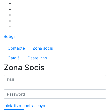
Vés
al
contingut
Botiga
Menú del compte d'usuari
Contacte
Zona socis
Català
Castellano
Zona Socis
Inicialitza contrasenya