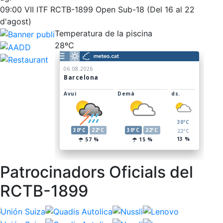
Inscripcions
El Godó del Soci/a
09:00
VII ITF RCTB-1899 Open Sub-18 (Del 16 al 22
d'agost)
Temperatura de la piscina
28ºC
Patrocinadors Oficials del
RCTB-1899