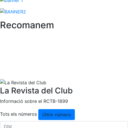
Comissions i comités
Estructura executiva
Recomanem
Fundació
Serveis
Instal·lacions
Preguntes Freqüents (FAQs)
Treballa amb nosaltres
Àrea esportiva
La Revista del Club
Tennis
Escola de tennis
Informació sobre el RCTB-1899
Next Gen
Tots els números
Últim número
Palmarès equips
Llegendes