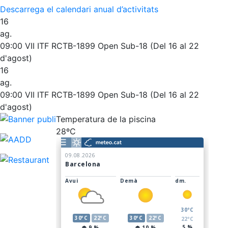
Descarrega el calendari anual d’activitats
Entrenaments personals
L'Snack
16
Activitats dirigides
Casa Arilla
ag.
Piscina
Chill Out
09:00
VII ITF RCTB-1899 Open Sub-18 (Del 16 al 22
Normativa
Bar Piscina
d'agost)
16
Patrocini
Notícies
ag.
09:00
VII ITF RCTB-1899 Open Sub-18 (Del 16 al 22
Patrocinadors
d'agost)
Avantatges socials
Temperatura de la piscina
28ºC
Publicitat a la Revista
Vols ser Patrocinador del Club?
Inscripcions
El Godó del Soci/a