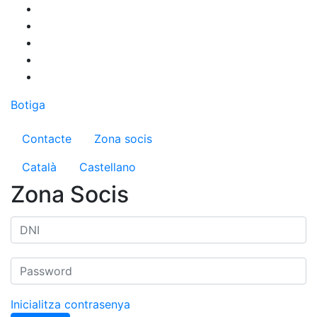
Vés
al
contingut
Botiga
Menú del compte d'usuari
Contacte
Zona socis
Català
Castellano
Zona Socis
Inicialitza contrasenya