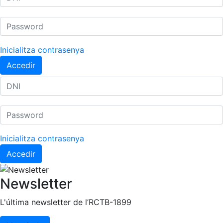
Jugadors professionals
Competicions
Campionat Social de Tennis
Inicialitza contrasenya
Quadres de Joc
Accedir
Quadre d'Honor
Històric del Campionat Social
Fotos
Normativa
Inicialitza contrasenya
Pàdel
Accedir
Escola de Pàdel
Campionat Social Pàdel
Newsletter
Quadres de joc
L'última newsletter de l’RCTB-1899
Quadre d'Honor