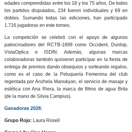
edades comprendidas entre los 18 y los 75 años. De todos
Escuela de tenis
los partidos disputados, 234 fueron individuales y 69 en
Next Gen
dobles. Sumando todas las ediciones, han participado
1.716 jugadoras en este torneo.
Palmarés equipos
Leyendas
La competición se celebró con el apoyo de algunos
patrocinadores del RCTB-1899 como Occident, Dunlop,
Jugadores profesionales
VistaOptica e ISDIN. Además, algunas marcas
Competiciones
colaboradoras también quisieron participar en la fiesta de
Campeonato Social de Tenis
entrega de premios dando obsequios y sorteando regalos,
Cuadros de Juego
como es el caso de la Peluquería Femenina del club
regentada por Anzhela Manukyan, el servicio de masaje y
Cuadro de Honor
estética con Ana Riera, la marca de filtros de agua Brita
Histórico del Campeonato Social
(de la mano de Silvia Campius).
Fotos
Ganadoras 2026:
Normativa
Grupo Rojo:
Laura Rosell
Pádel