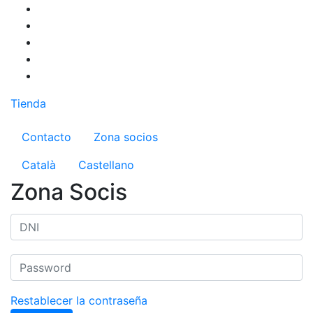
Pasar
al
contenido
principal
Tienda
Menú del compte d'usuari
Contacto
Zona socios
Català
Castellano
Zona Socis
Restablecer la contraseña