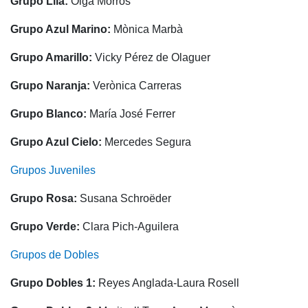
Grupo Lila:
Olga Morros
Escuela de Pádel
Campeonato Social de Pádel
Grupo Azul Marino:
Mònica Marbà
Cuadros de juego
Grupo Amarillo:
Vicky Pérez de Olaguer
Cuadro d'Honor
Grupo Naranja:
Verònica Carreras
Histórico del Campeonato Social
Grupo Blanco:
María José Ferrer
Normativa
Grupo Azul Cielo:
Mercedes Segura
Otros deportes
Grupos Juveniles
Área social
Grupo Rosa:
Susana Schroëder
Activitats Socials
Grupo Verde:
Clara Pich-Aguilera
Salidas culturales
Grupos de Dobles
Conferencias e Inspirational Talks
Grupo Dobles 1:
Reyes Anglada-Laura Rosell
Calendario de Actividades Sociales