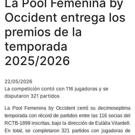
La Pool Femenina by
Cronología
Occident entrega los
Presidentes
premios de la
Organización
Junta directiva
temporada
Comisiones y comités
2025/2026
Estructura ejecutiva
Fundación
Servicios
22/05/2026
Instalaciones
La competición contó con 116 jugadoras y se
disputaron 321 partidos
Preguntas Frecuentes (FAQs)
Trabaja con nosotros
La Pool Femenina by Occident cerró su decimoseptima
temporada con récord de partidos entre las 116 socias del
Área deportiva
RCTB-1899 inscritas, bajo la dirección de Eulàlia Vilardell.
En total, se completaron 321 partidos con jugadoras de
Tenis