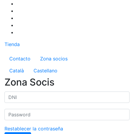
Pasar
al
contenido
principal
Tienda
Menú del compte d'usuari
Contacto
Zona socios
Català
Castellano
Zona Socis
Restablecer la contraseña