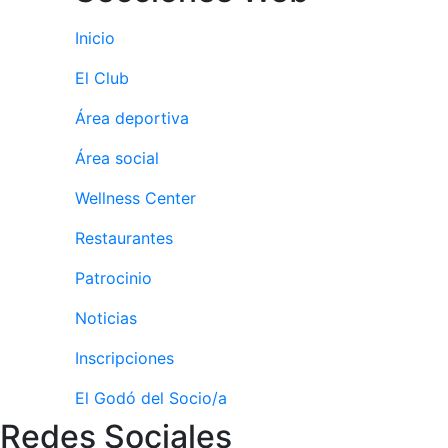
culturales
Inicio
Conferencias
e
El Club
Inspirational
Talks
Área deportiva
Calendario de
Área social
Actividades
Sociales
Wellness Center
Juegos de
Restaurantes
mesa
Peñas del Club
Patrocinio
Noticias
Wellness Center
Inscripciones
Servicio de
El Godó del Socio/a
fisiosalud
Redes Sociales
Entrenamientos