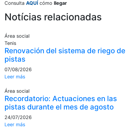
Servicios
Consulta
AQUÍ
cómo
llegar
Instalaciones
Notícias relacionadas
Preguntas
Frecuentes
(FAQs)
Área social
Trabaja con
Tenis
nosotros
Renovación del sistema de riego de
pistas
Área deportiva
07/08/2026
Tenis
Leer más
Escuela de
tenis
Área social
Recordatorio: Actuaciones en las
Next Gen
pistas durante el mes de agosto
Palmarés
equipos
24/07/2026
Leyendas
Leer más
Jugadores