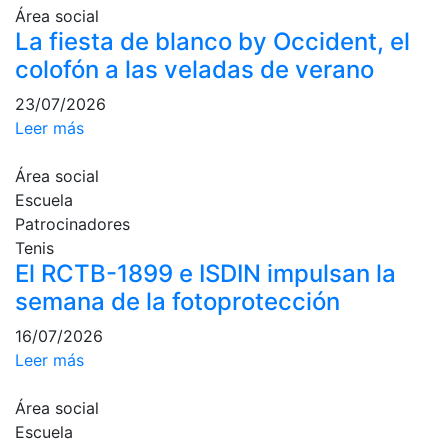
profesionales
Área social
La fiesta de blanco by Occident, el
Competiciones
colofón a las veladas de verano
Campeonato
Social de Tenis
23/07/2026
Leer más
Cuadros de
Juego
Área social
Cuadro de
Escuela
Honor
Patrocinadores
Histórico del
Tenis
Campeonato
El RCTB-1899 e ISDIN impulsan la
Social
semana de la fotoprotección
Fotos
16/07/2026
Normativa
Leer más
Pádel
Área social
Escuela de
Escuela
Pádel