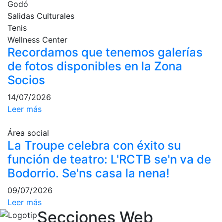
Godó
Campeonato
Salidas Culturales
Social de Pádel
Tenis
Wellness Center
Cuadros de
juego
Recordamos que tenemos galerías
de fotos disponibles en la Zona
Cuadro
d'Honor
Socios
Histórico del
14/07/2026
Campeonato
Leer más
Social
Normativa
Área social
La Troupe celebra con éxito su
Otros deportes
función de teatro: L'RCTB se'n va de
Bodorrio. Se'ns casa la nena!
Área social
09/07/2026
Activitats
Leer más
Socials
Secciones Web
Salidas