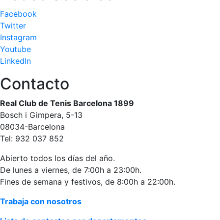
personales
Facebook
Actividades
Twitter
dirigidas
Instagram
Piscina
Youtube
Normativa
LinkedIn
Contacto
Restaurantes
Real Club de Tenis Barcelona 1899
Restaurante
Bosch i Gimpera, 5-13
08034-Barcelona
El Snack
Tel: 932 037 852
Casa Arilla
Chill Out
Abierto todos los días del año.
De lunes a viernes, de 7:00h a 23:00h.
Bar Piscina
Fines de semana y festivos, de 8:00h a 22:00h.
Patrocinio
Trabaja con nosotros
Patrocinadores