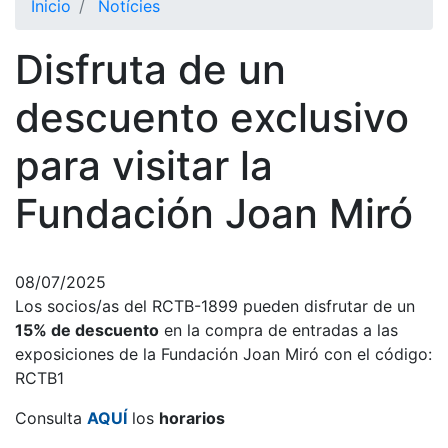
Inicio
Notícies
El Club
Disfruta de un
Historia
Nuestra
descuento exclusivo
historia
para visitar la
Cronología
Presidentes
Fundación Joan Miró
Organización
Junta
directiva
08/07/2025
Los socios/as del RCTB-1899 pueden disfrutar de un
Comisiones
y comités
15% de descuento
en la compra de entradas a las
exposiciones de la Fundación Joan Miró con el código:
Estructura
RCTB1
ejecutiva
Consulta
AQUÍ
los
horarios
Fundación