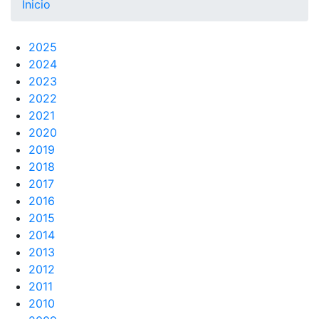
Inicio
El Club
Historia
2025
2024
Nuestra
2023
historia
2022
Cronología
2021
Presidentes
2020
2019
Organización
2018
2017
Junta
directiva
2016
2015
Comisiones
y comités
2014
2013
Estructura
2012
ejecutiva
2011
Fundación
2010