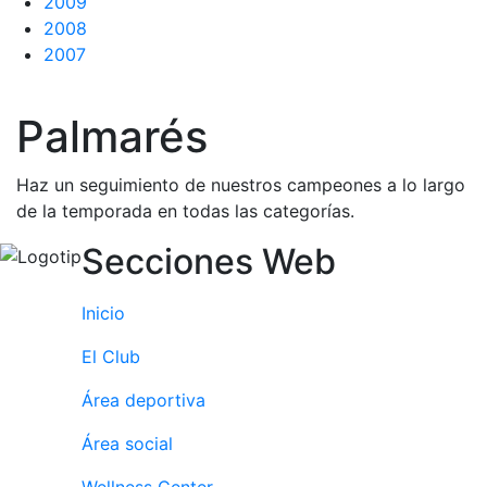
2009
Servicios
2008
Instalaciones
2007
Preguntas
Frecuentes
(FAQs)
Palmarés
Trabaja con
nosotros
Haz un seguimiento de nuestros campeones a lo largo
de la temporada en todas las categorías.
Área deportiva
Secciones Web
Tenis
Escuela de
Inicio
tenis
El Club
Next Gen
Palmarés
Área deportiva
equipos
Área social
Leyendas
Jugadores