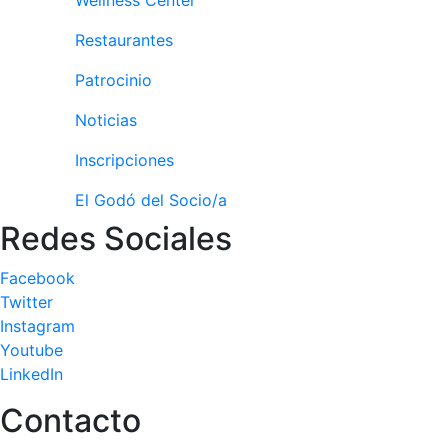
Wellness Center
profesionales
Restaurantes
Competiciones
Campeonato
Patrocinio
Social de Tenis
Noticias
Cuadros de
Juego
Inscripciones
Cuadro de
El Godó del Socio/a
Honor
Redes Sociales
Histórico del
Campeonato
Social
Facebook
Twitter
Fotos
Instagram
Normativa
Youtube
LinkedIn
Pádel
Contacto
Escuela de
Pádel