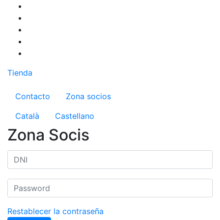
Pasar
al
contenido
principal
Tienda
Menú del compte d'usuari
Contacto
Zona socios
Català
Castellano
Zona Socis
Restablecer la contraseña