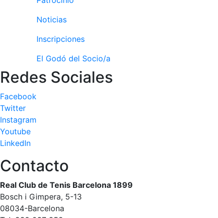
personales
Actividades
Noticias
dirigidas
Inscripciones
Piscina
Normativa
El Godó del Socio/a
Redes Sociales
Restaurantes
Facebook
Twitter
Restaurante
Instagram
El Snack
Youtube
Casa Arilla
LinkedIn
Chill Out
Contacto
Bar Piscina
Real Club de Tenis Barcelona 1899
Patrocinio
Bosch i Gimpera, 5-13
08034-Barcelona
Patrocinadores