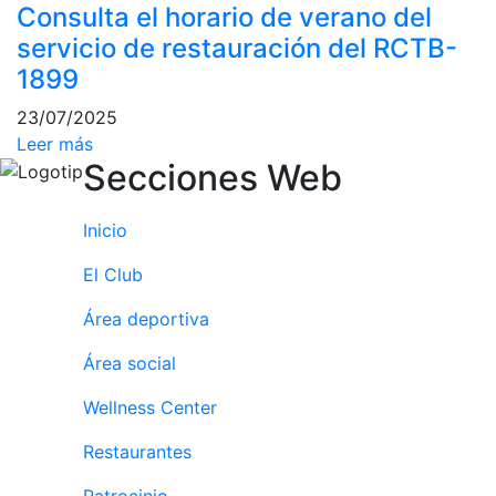
Consulta el horario de verano del
culturales
servicio de restauración del RCTB-
Conferencias
1899
e
Inspirational
23/07/2025
Talks
Leer más
Secciones Web
Calendario de
Actividades
Sociales
Inicio
Juegos de
mesa
El Club
Peñas del Club
Área deportiva
Wellness Center
Área social
Wellness Center
Servicio de
fisiosalud
Restaurantes
Entrenamientos
Patrocinio