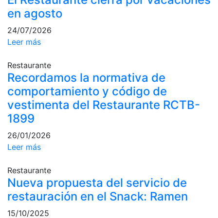
profesionales
en agosto
Competiciones
24/07/2026
Campeonato
Leer más
Social de Tenis
Cuadros de
Restaurante
Juego
Recordamos la normativa de
comportamiento y código de
Cuadro de
Honor
vestimenta del Restaurante RCTB-
Histórico del
1899
Campeonato
Social
26/01/2026
Leer más
Fotos
Normativa
Restaurante
Nueva propuesta del servicio de
Pádel
restauración en el Snack: Ramen
Escuela de
15/10/2025
Pádel