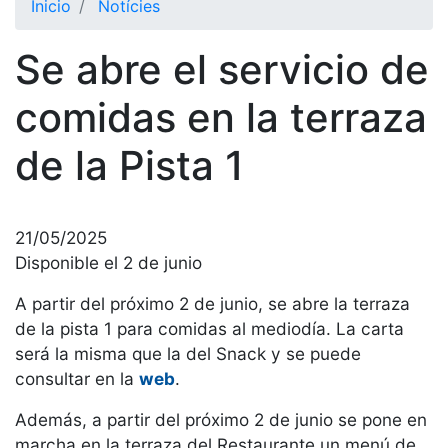
Inicio
Notícies
El Club
Se abre el servicio de
Historia
Nuestra
comidas en la terraza
historia
de la Pista 1
Cronología
Presidentes
Organización
21/05/2025
Junta
Disponible el 2 de junio
directiva
A partir del próximo 2 de junio, se abre la terraza
Comisiones
de la pista 1 para comidas al mediodía. La carta
y comités
será la misma que la del Snack y se puede
Estructura
consultar en la
web
.
ejecutiva
Además, a partir del próximo 2 de junio se pone en
Fundación
marcha en la terraza del Restaurante un menú de