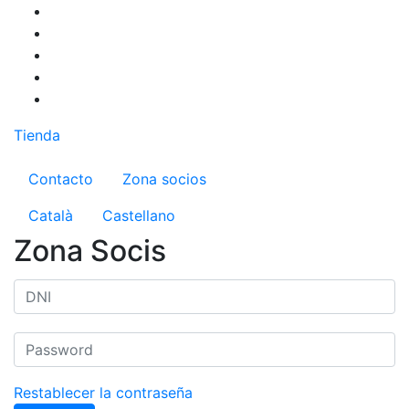
Pasar
al
contenido
principal
Tienda
Menú del compte d'usuari
Contacto
Zona socios
Català
Castellano
Zona Socis
Restablecer la contraseña