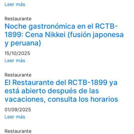
Leer más
Campeonato
Social de Pádel
Restaurante
Cuadros de
Noche gastronómica en el RCTB-
juego
1899: Cena Nikkei (fusión japonesa
Cuadro
y peruana)
d'Honor
15/10/2025
Histórico del
Leer más
Campeonato
Social
Restaurante
Normativa
El Restaurante del RCTB-1899 ya
está abierto después de las
Otros deportes
vacaciones, consulta los horarios
Área social
01/09/2025
Leer más
Activitats
Socials
Restaurante
Salidas