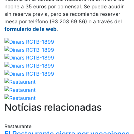
Servicios
noche a 35 euros por comensal. Se puede acudir
Instalaciones
sin reserva previa, pero se recomienda reservar
Preguntas
mesa por teléfono (93 203 69 86) o a través del
Frecuentes
formulario de la web
.
(FAQs)
Trabaja con
nosotros
Área deportiva
Tenis
Escuela de
tenis
Next Gen
Notícias relacionadas
Palmarés
equipos
Leyendas
Restaurante
El Restaurante cierra por vacaciones
Jugadores