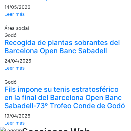
14/05/2026
Piscina
Leer más
Normativa
Área social
Restaurantes
Godó
Recogida de plantas sobrantes del
Restaurante
Barcelona Open Banc Sabadell
El Snack
24/04/2026
Casa Arilla
Leer más
Chill Out
Godó
Bar Piscina
Fils impone su tenis estratosférico
en la final del Barcelona Open Banc
Patrocinio
Sabadell-73º Trofeo Conde de Godó
Patrocinadores
19/04/2026
Publicidad en
Leer más
la Revista