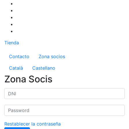
Pasar
al
contenido
principal
Tienda
Menú del compte d'usuari
Contacto
Zona socios
Català
Castellano
Zona Socis
Restablecer la contraseña