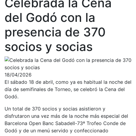
Celebrada la Cena
Historia
Nuestra
del Godó con la
historia
presencia de 370
Cronología
Presidentes
socios y socias
Organización
Junta
directiva
18/04/2026
Comisiones
y comités
El sábado 18 de abril, como ya es habitual la noche del
día de semifinales de Torneo, se celebró la Cena del
Estructura
Godó.
ejecutiva
Un total de 370 socios y socias asistieron y
Fundación
disfrutaron una vez más de la noche más especial del
Servicios
Barcelona Open Banc Sabadell-73º Trofeo Conde de
Instalaciones
Godó y de un menú servido y confeccionado