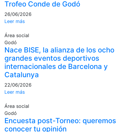
Trofeo Conde de Godó
e
Inspirational
26/06/2026
Talks
Leer más
Calendario de
Actividades
Área social
Sociales
Godó
Juegos de
Nace BISE, la alianza de los ocho
mesa
grandes eventos deportivos
Peñas del Club
internacionales de Barcelona y
Catalunya
Wellness Center
22/06/2026
Leer más
Servicio de
fisiosalud
Área social
Entrenamientos
Godó
personales
Encuesta post-Torneo: queremos
Actividades
conocer tu opinión
dirigidas