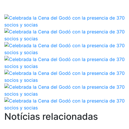
Campeonato
Social de Tenis
Cuadros de
Juego
Cuadro de
Honor
Histórico del
Campeonato
Social
Fotos
Normativa
Pádel
Escuela de
Pádel
Notícias relacionadas
Campeonato
Social de Pádel