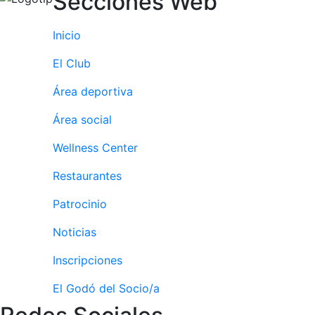
Secciones Web
Ventajas
sociales
Inicio
¿Quieres ser
Patrocinador
El Club
del Club?
Área deportiva
Noticias
Área social
Inscripciones
Wellness Center
El Godó
Restaurantes
del
Socio/a
Patrocinio
Noticias
Inscripciones
El Godó del Socio/a