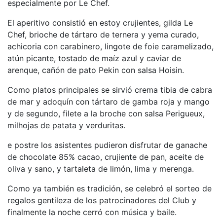
especialmente por Le Chef.
Preguntas
Frecuentes
El aperitivo consistió en estoy crujientes, gilda Le
(FAQs)
Chef, brioche de tártaro de ternera y yema curado,
Trabaja con
achicoria con carabinero, lingote de foie caramelizado,
nosotros
atún picante, tostado de maíz azul y caviar de
arenque, cañón de pato Pekin con salsa Hoisin.
Área deportiva
Como platos principales se sirvió crema tibia de cabra
Tenis
de mar y adoquín con tártaro de gamba roja y mango
Escuela de
y de segundo, filete a la broche con salsa Perigueux,
tenis
milhojas de patata y verduritas.
Next Gen
e postre los asistentes pudieron disfrutar de ganache
Palmarés
de chocolate 85% cacao, crujiente de pan, aceite de
equipos
oliva y sano, y tartaleta de limón, lima y merenga.
Leyendas
Como ya también es tradición, se celebró el sorteo de
Jugadores
profesionales
regalos gentileza de los patrocinadores del Club y
finalmente la noche cerró con música y baile.
Competiciones