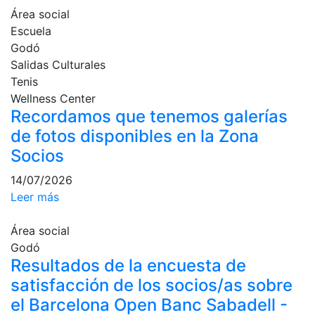
Área social
Cuadros de
juego
Escuela
Godó
Cuadro
d'Honor
Salidas Culturales
Tenis
Histórico del
Wellness Center
Campeonato
Recordamos que tenemos galerías
Social
de fotos disponibles en la Zona
Normativa
Socios
Otros deportes
14/07/2026
Leer más
Área social
Área social
Activitats
Socials
Godó
Resultados de la encuesta de
Salidas
satisfacción de los socios/as sobre
culturales
el Barcelona Open Banc Sabadell -
Conferencias