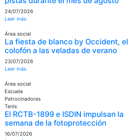
pistas durante el mes de agosto
Campeonato
24/07/2026
Social de Pádel
Leer más
Cuadros de
juego
Área social
La fiesta de blanco by Occident, el
Cuadro
d'Honor
colofón a las veladas de verano
Histórico del
23/07/2026
Campeonato
Leer más
Social
Normativa
Área social
Escuela
Otros deportes
Patrocinadores
Tenis
Área social
El RCTB-1899 e ISDIN impulsan la
semana de la fotoprotección
Activitats
Socials
16/07/2026
Salidas