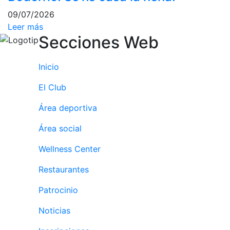
personales
09/07/2026
Actividades
Leer más
dirigidas
Secciones Web
Piscina
Normativa
Inicio
Restaurantes
El Club
Área deportiva
Restaurante
Área social
El Snack
Casa Arilla
Wellness Center
Chill Out
Restaurantes
Bar Piscina
Patrocinio
Patrocinio
Noticias
Patrocinadores