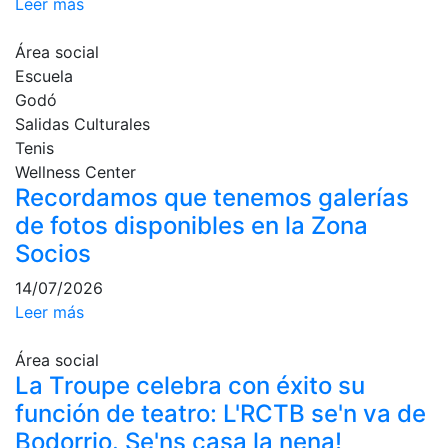
Leer más
culturales
Conferencias
Área social
e
Escuela
Inspirational
Godó
Talks
Salidas Culturales
Tenis
Calendario de
Actividades
Wellness Center
Sociales
Recordamos que tenemos galerías
de fotos disponibles en la Zona
Juegos de
mesa
Socios
Peñas del Club
14/07/2026
Leer más
Wellness Center
Área social
La Troupe celebra con éxito su
Servicio de
fisiosalud
función de teatro: L'RCTB se'n va de
Entrenamientos
Bodorrio. Se'ns casa la nena!