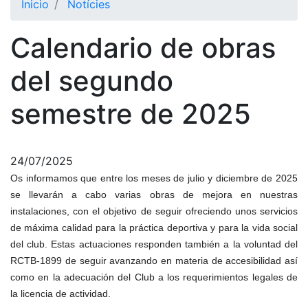
Inicio
Notícies
El Club
Calendario de obras
Historia
Nuestra
del segundo
historia
semestre de 2025
Cronología
Presidentes
Organización
24/07/2025
Junta
Os informamos que entre los meses de julio y diciembre de 2025
directiva
se llevarán a cabo varias obras de mejora en nuestras
instalaciones, con el objetivo de seguir ofreciendo unos servicios
Comisiones
y comités
de máxima calidad para la práctica deportiva y para la vida social
del club. Estas actuaciones responden también a la voluntad del
Estructura
ejecutiva
RCTB-1899 de seguir avanzando en materia de accesibilidad así
como en la adecuación del Club a los requerimientos legales de
Fundación
la licencia de actividad.