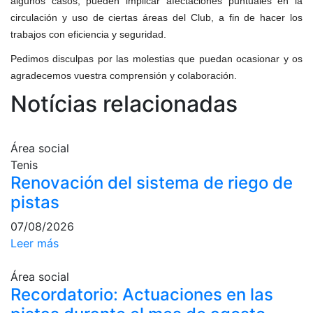
algunos casos, pueden implicar afectaciones puntuales en la
profesionales
circulación y uso de ciertas áreas del Club, a fin de hacer los
Competiciones
trabajos con eficiencia y seguridad.
Campeonato
Pedimos disculpas por las molestias que puedan ocasionar y os
Social de Tenis
agradecemos vuestra comprensión y colaboración.
Cuadros de
Notícias relacionadas
Juego
Cuadro de
Honor
Área social
Histórico del
Tenis
Campeonato
Renovación del sistema de riego de
Social
pistas
Fotos
07/08/2026
Normativa
Leer más
Pádel
Área social
Recordatorio: Actuaciones en las
Escuela de
Pádel