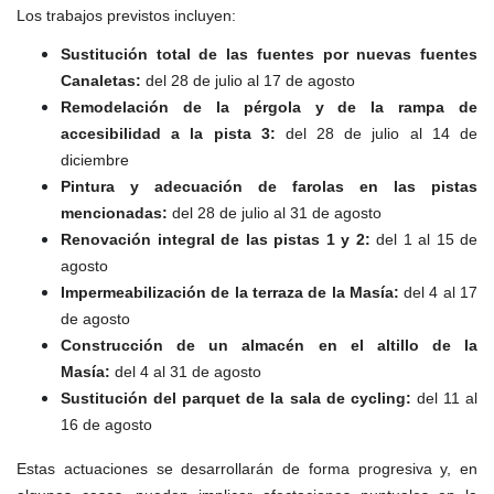
Servicios
Los trabajos previstos incluyen:
Instalaciones
Sustitución total de las fuentes por nuevas fuentes
Preguntas
Canaletas:
del 28 de julio al 17 de agosto
Frecuentes
Remodelación de la pérgola y de la rampa de
(FAQs)
accesibilidad a la pista 3:
del 28 de julio al 14 de
Trabaja con
diciembre
nosotros
Pintura y adecuación de farolas en las pistas
mencionadas:
del 28 de julio al 31 de agosto
Área deportiva
Renovación integral de las pistas 1 y 2:
del 1 al 15 de
agosto
Tenis
Impermeabilización de la terraza de la Masía:
del 4 al 17
Escuela de
de agosto
tenis
Construcción de un almacén en el altillo de la
Next Gen
Masía:
del 4 al 31 de agosto
Palmarés
Sustitución del parquet de la sala de cycling:
del 11 al
equipos
16 de agosto
Leyendas
Estas actuaciones se desarrollarán de forma progresiva y, en
Jugadores