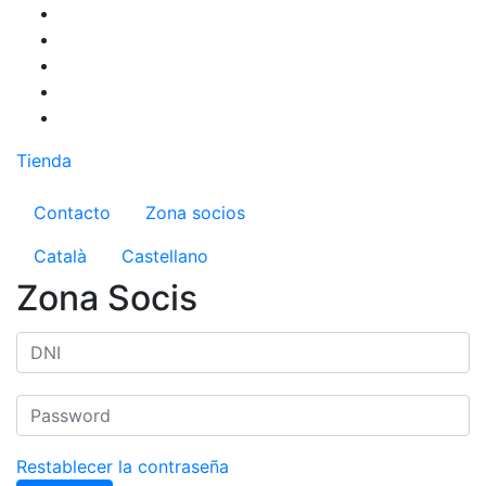
Pasar
al
contenido
principal
Tienda
Menú del compte d'usuari
Contacto
Zona socios
Català
Castellano
Zona Socis
Restablecer la contraseña