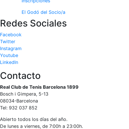
Inscripciones
Publicidad en
la Revista
El Godó del Socio/a
Redes Sociales
Ventajas
sociales
Facebook
¿Quieres ser
Patrocinador
Twitter
del Club?
Instagram
Youtube
Noticias
LinkedIn
Inscripciones
Contacto
El Godó
Real Club de Tenis Barcelona 1899
del
Bosch i Gimpera, 5-13
Socio/a
08034-Barcelona
Tel: 932 037 852
Abierto todos los días del año.
De lunes a viernes, de 7:00h a 23:00h.