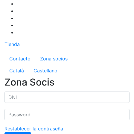
Pasar
al
contenido
principal
Tienda
Menú del compte d'usuari
Contacto
Zona socios
Català
Castellano
Zona Socis
Restablecer la contraseña