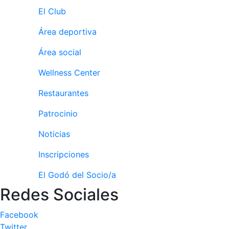
culturales
El Club
Conferencias
Área deportiva
e
Inspirational
Área social
Talks
Wellness Center
Calendario de
Actividades
Restaurantes
Sociales
Juegos de
Patrocinio
mesa
Noticias
Peñas del Club
Inscripciones
Wellness Center
El Godó del Socio/a
Redes Sociales
Servicio de
fisiosalud
Facebook
Entrenamientos
Twitter