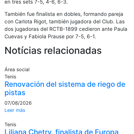
Servicios
en tres sets 7-5, 4-6, 6-3.
Instalaciones
También fue finalista en dobles, formando pareja
Preguntas
con Carlota Rigot, también jugadora del Club. Las
Frecuentes
dos jugadoras del RCTB-1899 cedieron ante Paula
(FAQs)
Cuevas y Fabiola Prause por 7-5, 6-1.
Trabaja con
nosotros
Notícias relacionadas
Área deportiva
Área social
Tenis
Tenis
Renovación del sistema de riego de
Escuela de
tenis
pistas
Next Gen
07/08/2026
Palmarés
Leer más
equipos
Leyendas
Tenis
Liliana Chetry, finalista de Europa
Jugadores