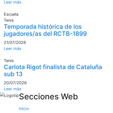
Leer más
Campeonato
Social de Pádel
Escuela
Tenis
Cuadros de
juego
Temporada histórica de los
jugadores/as del RCTB-1899
Cuadro
d'Honor
21/07/2026
Histórico del
Leer más
Campeonato
Social
Tenis
Carlota Rigot finalista de Cataluña
Normativa
sub 13
Otros deportes
20/07/2026
Área social
Leer más
Secciones Web
Activitats
Socials
Inicio
Salidas