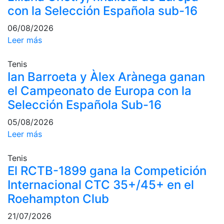
profesionales
con la Selección Española sub-16
Competiciones
06/08/2026
Campeonato
Leer más
Social de Tenis
Tenis
Cuadros de
Ian Barroeta y Àlex Arànega ganan
Juego
el Campeonato de Europa con la
Cuadro de
Honor
Selección Española Sub-16
Histórico del
05/08/2026
Campeonato
Leer más
Social
Fotos
Tenis
El RCTB-1899 gana la Competición
Normativa
Internacional CTC 35+/45+ en el
Pádel
Roehampton Club
Escuela de
21/07/2026
Pádel