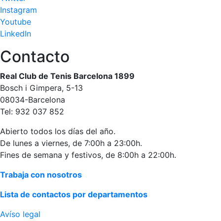
personales
Instagram
Actividades
Youtube
dirigidas
LinkedIn
Piscina
Contacto
Normativa
Real Club de Tenis Barcelona 1899
Restaurantes
Bosch i Gimpera, 5-13
08034-Barcelona
Tel: 932 037 852
Restaurante
El Snack
Abierto todos los días del año.
Casa Arilla
De lunes a viernes, de 7:00h a 23:00h.
Fines de semana y festivos, de 8:00h a 22:00h.
Chill Out
Bar Piscina
Trabaja con nosotros
Lista de contactos por departamentos
Patrocinio
Avíso legal
Patrocinadores