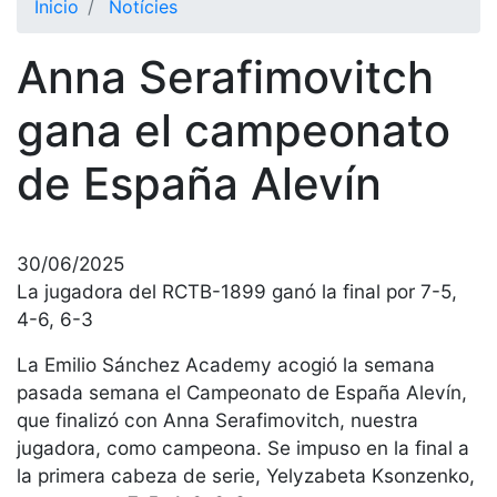
Inicio
Notícies
El Club
Anna Serafimovitch
Historia
Nuestra
gana el campeonato
historia
de España Alevín
Cronología
Presidentes
Organización
30/06/2025
Junta
La jugadora del RCTB-1899 ganó la final por 7-5,
directiva
4-6, 6-3
Comisiones
La Emilio Sánchez Academy acogió la semana
y comités
pasada semana el Campeonato de España Alevín,
Estructura
que finalizó con Anna Serafimovitch, nuestra
ejecutiva
jugadora, como campeona. Se impuso en la final a
Fundación
la primera cabeza de serie, Yelyzabeta Ksonzenko,