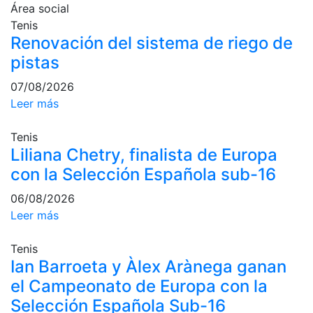
Preguntas
Área social
Frecuentes
Tenis
(FAQs)
Renovación del sistema de riego de
Trabaja con
pistas
nosotros
07/08/2026
Área deportiva
Leer más
Tenis
Tenis
Liliana Chetry, finalista de Europa
Escuela de
tenis
con la Selección Española sub-16
Next Gen
06/08/2026
Palmarés
Leer más
equipos
Leyendas
Tenis
Ian Barroeta y Àlex Arànega ganan
Jugadores
profesionales
el Campeonato de Europa con la
Selección Española Sub-16
Competiciones