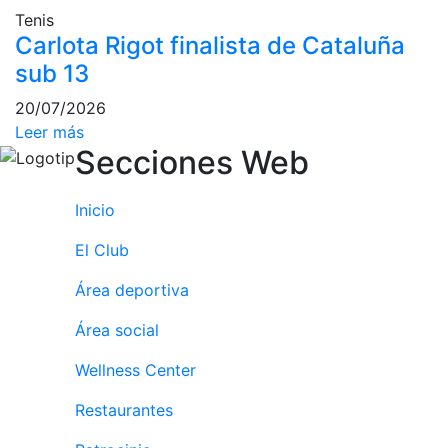
Tenis
Cuadros de
juego
Carlota Rigot finalista de Cataluña
sub 13
Cuadro
d'Honor
20/07/2026
Histórico del
Leer más
Campeonato
Secciones Web
Social
Normativa
Inicio
Otros deportes
El Club
Área social
Área deportiva
Área social
Activitats
Socials
Wellness Center
Salidas
culturales
Restaurantes
Conferencias