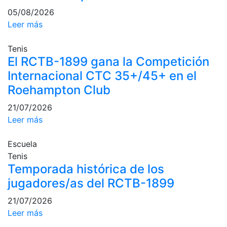
Campeonato
05/08/2026
Social de Tenis
Leer más
Cuadros de
Juego
Tenis
El RCTB-1899 gana la Competición
Cuadro de
Honor
Internacional CTC 35+/45+ en el
Roehampton Club
Histórico del
Campeonato
21/07/2026
Social
Leer más
Fotos
Escuela
Normativa
Tenis
Pádel
Temporada histórica de los
jugadores/as del RCTB-1899
Escuela de
Pádel
21/07/2026
Campeonato
Leer más
Social de Pádel