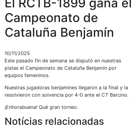
El RCTB-1899 gana el
Historia
Nuestra
Campeonato de
historia
Cataluña Benjamín
Cronología
Presidentes
Organización
10/11/2025
Este pasado fin de semana se disputó en nuestras
Junta
directiva
pistas el Campeonato de Cataluña Benjamín por
equipos femeninos.
Comisiones
y comités
Nuestras jugadoras benjamines llegaron a la final y la
Estructura
resolvieron con solvencia por 4-0 ante el CT Barcino.
ejecutiva
¡Enhorabuena! Qué gran torneo.
Fundación
Notícias relacionadas
Servicios
Instalaciones