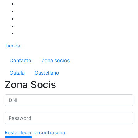
Pasar
al
contenido
principal
Tienda
Menú del compte d'usuari
Contacto
Zona socios
Català
Castellano
Zona Socis
Restablecer la contraseña