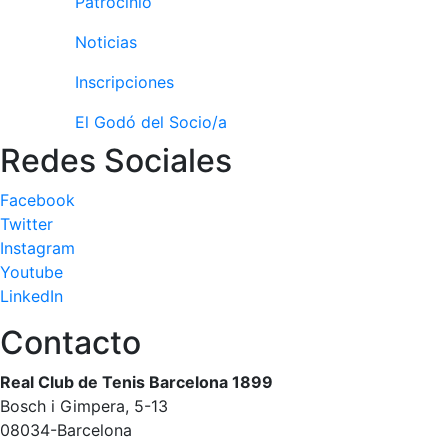
Patrocinio
e
Inspirational
Noticias
Talks
Inscripciones
Calendario de
Actividades
El Godó del Socio/a
Sociales
Redes Sociales
Juegos de
mesa
Facebook
Peñas del Club
Twitter
Instagram
Wellness Center
Youtube
LinkedIn
Servicio de
Contacto
fisiosalud
Entrenamientos
Real Club de Tenis Barcelona 1899
personales
Bosch i Gimpera, 5-13
Actividades
08034-Barcelona
dirigidas