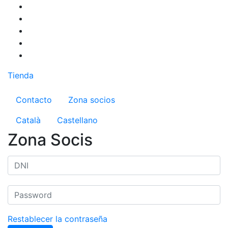
Pasar
al
contenido
principal
Tienda
Menú del compte d'usuari
Contacto
Zona socios
Català
Castellano
Zona Socis
Restablecer la contraseña