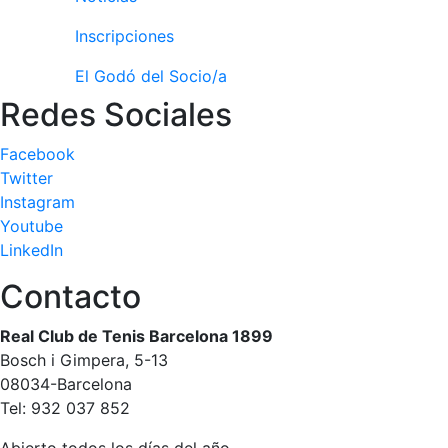
personales
Actividades
Inscripciones
dirigidas
El Godó del Socio/a
Piscina
Redes Sociales
Normativa
Facebook
Restaurantes
Twitter
Instagram
Youtube
Restaurante
LinkedIn
El Snack
Contacto
Casa Arilla
Chill Out
Real Club de Tenis Barcelona 1899
Bar Piscina
Bosch i Gimpera, 5-13
08034-Barcelona
Patrocinio
Tel: 932 037 852
Patrocinadores