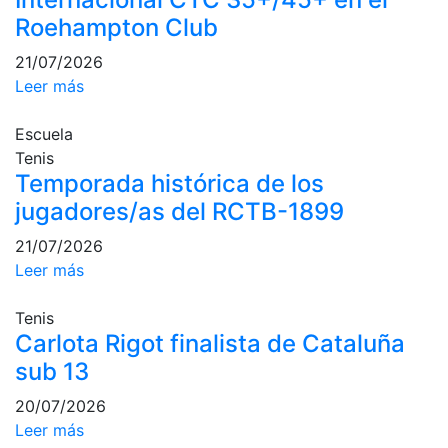
profesionales
Roehampton Club
Competiciones
21/07/2026
Campeonato
Leer más
Social de Tenis
Cuadros de
Escuela
Juego
Tenis
Temporada histórica de los
Cuadro de
Honor
jugadores/as del RCTB-1899
Histórico del
21/07/2026
Campeonato
Leer más
Social
Fotos
Tenis
Carlota Rigot finalista de Cataluña
Normativa
sub 13
Pádel
20/07/2026
Escuela de
Leer más
Pádel