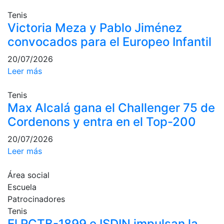
Campeonato
Tenis
Social de Pádel
Victoria Meza y Pablo Jiménez
convocados para el Europeo Infantil
Cuadros de
juego
20/07/2026
Cuadro
Leer más
d'Honor
Histórico del
Tenis
Campeonato
Max Alcalá gana el Challenger 75 de
Social
Cordenons y entra en el Top-200
Normativa
20/07/2026
Leer más
Otros deportes
Área social
Área social
Escuela
Activitats
Patrocinadores
Socials
Tenis
El RCTB-1899 e ISDIN impulsan la
Salidas