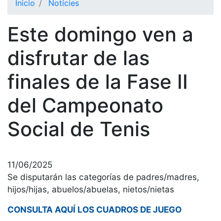
Inicio
Notícies
El Club
Este domingo ven a
Historia
Nuestra
disfrutar de las
historia
finales de la Fase II
Cronología
Presidentes
del Campeonato
Organización
Social de Tenis
Junta
directiva
Comisiones
y comités
11/06/2025
Se disputarán las categorías de padres/madres,
Estructura
ejecutiva
hijos/hijas, abuelos/abuelas, nietos/nietas
Fundación
CONSULTA AQUÍ LOS CUADROS DE JUEGO