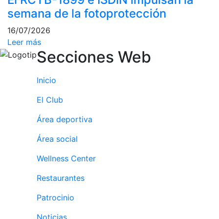
culturales
semana de la fotoprotección
Conferencias
16/07/2026
e
Leer más
Inspirational
Secciones Web
Talks
Calendario de
Inicio
Actividades
Sociales
El Club
Juegos de
mesa
Área deportiva
Peñas del Club
Área social
Wellness Center
Wellness Center
Restaurantes
Servicio de
fisiosalud
Patrocinio
Entrenamientos
Noticias