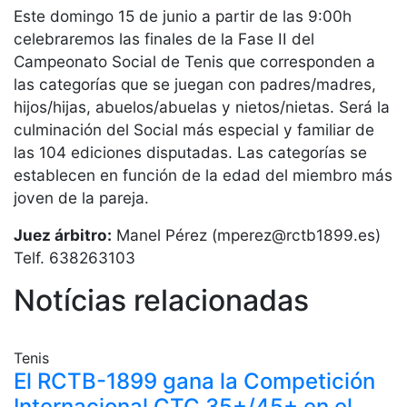
Servicios
Este domingo 15 de junio a partir de las 9:00h
Instalaciones
celebraremos las finales de la Fase II del
Preguntas
Campeonato Social de Tenis que corresponden a
Frecuentes
las categorías que se juegan con padres/madres,
(FAQs)
hijos/hijas, abuelos/abuelas y nietos/nietas. Será la
Trabaja con
culminación del Social más especial y familiar de
nosotros
las 104 ediciones disputadas. Las categorías se
establecen en función de la edad del miembro más
Área deportiva
joven de la pareja.
Tenis
Juez árbitro:
Manel Pérez (mperez@rctb1899.es)
Escuela de
Telf. 638263103
tenis
Notícias relacionadas
Next Gen
Palmarés
equipos
Tenis
Leyendas
El RCTB-1899 gana la Competición
Internacional CTC 35+/45+ en el
Jugadores