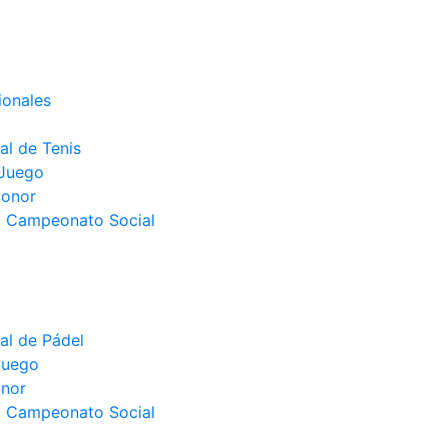
ionales
l de Tenis
 Juego
Honor
el Campeonato Social
l de Pádel
juego
nor
el Campeonato Social