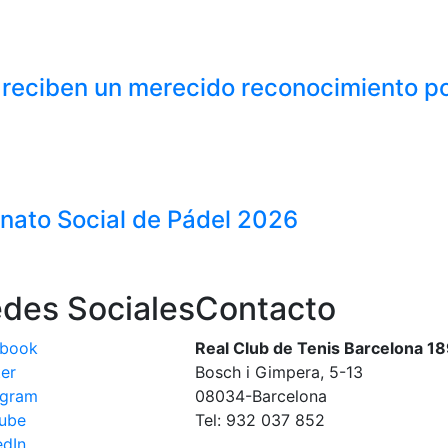
 reciben un merecido reconocimiento p
onato Social de Pádel 2026
des Sociales
Contacto
ebook
Real Club de Tenis Barcelona 1
ter
Bosch i Gimpera, 5-13
agram
08034-Barcelona
ube
Tel: 932 037 852
edIn