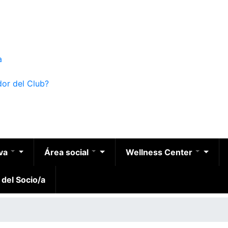
a
dor del Club?
iva
Área social
Wellness Center
 del Socio/a