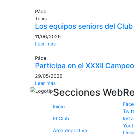
Pádel
Tenis
Los equipos seniors del Club
11/06/2026
Leer más
Pádel
Participa en el XXXII Campe
29/05/2026
Leer más
Secciones Web
Re
Fac
Inicio
Twit
El Club
Inst
Yout
Área deportiva
Link