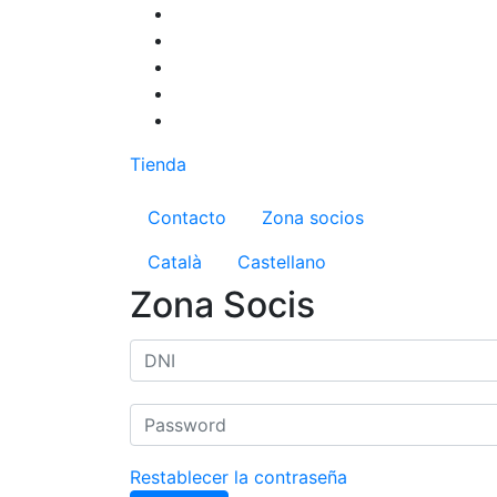
Pasar
al
contenido
principal
Tienda
Menú del compte d'us
Contacto
Zona socios
Català
Castellano
Zona Socis
Restablecer la contraseña