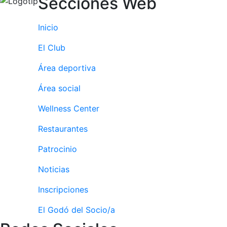
Secciones Web
culturales
Conferencias
Inicio
e
Inspirational
El Club
Talks
Área deportiva
Calendario de
Actividades
Área social
Sociales
Wellness Center
Juegos de
mesa
Restaurantes
Peñas del Club
Patrocinio
Wellness Center
Noticias
Inscripciones
Servicio de
fisiosalud
El Godó del Socio/a
Entrenamientos