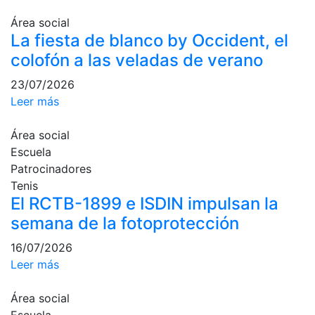
profesionales
Área social
Competiciones
La fiesta de blanco by Occident, el
Campeonato
colofón a las veladas de verano
Social de Tenis
23/07/2026
Cuadros de
Leer más
Juego
Cuadro de
Área social
Honor
Escuela
Histórico del
Patrocinadores
Campeonato
Tenis
Social
El RCTB-1899 e ISDIN impulsan la
Fotos
semana de la fotoprotección
Normativa
16/07/2026
Leer más
Pádel
Escuela de
Área social
Pádel