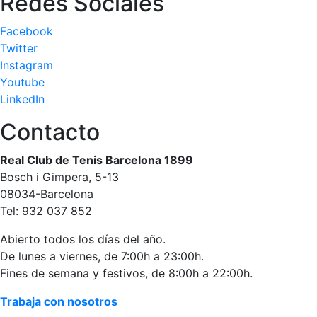
Redes Sociales
personales
Actividades
Facebook
dirigidas
Twitter
Piscina
Instagram
Youtube
Normativa
LinkedIn
Restaurantes
Contacto
Real Club de Tenis Barcelona 1899
Restaurante
Bosch i Gimpera, 5-13
El Snack
08034-Barcelona
Casa Arilla
Tel: 932 037 852
Chill Out
Abierto todos los días del año.
Bar Piscina
De lunes a viernes, de 7:00h a 23:00h.
Fines de semana y festivos, de 8:00h a 22:00h.
Patrocinio
Trabaja con nosotros
Patrocinadores