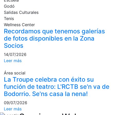
Escuela
Godó
Campeonato
Social de Pádel
Salidas Culturales
Tenis
Cuadros de
Wellness Center
juego
Recordamos que tenemos galerías
Cuadro
de fotos disponibles en la Zona
d'Honor
Socios
Histórico del
Campeonato
14/07/2026
Social
Leer más
Normativa
Área social
Otros deportes
La Troupe celebra con éxito su
función de teatro: L'RCTB se'n va de
Área social
Bodorrio. Se'ns casa la nena!
Activitats
09/07/2026
Socials
Leer más
Salidas