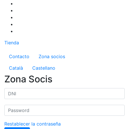
Pasar
al
contenido
principal
Tienda
Menú del compte d'usuari
Contacto
Zona socios
Català
Castellano
Zona Socis
Restablecer la contraseña