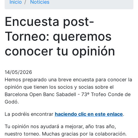
Inicio
Notícies
El Club
Encuesta post-
Historia
Nuestra
Torneo: queremos
historia
conocer tu opinión
Cronología
Presidentes
Organización
14/05/2026
Hemos preparado una breve encuesta para conocer la
Junta
directiva
opinión que tienen los socios y socias sobre el
Barcelona Open Banc Sabadell - 73º Trofeo Conde de
Comisiones
y comités
Godó.
Estructura
La podréis encontrar
haciendo clic en este enlace
.
ejecutiva
Tu opinión nos ayudará a mejorar, año tras año,
Fundación
nuestro torneo. Muchas gracias por la colaboración.