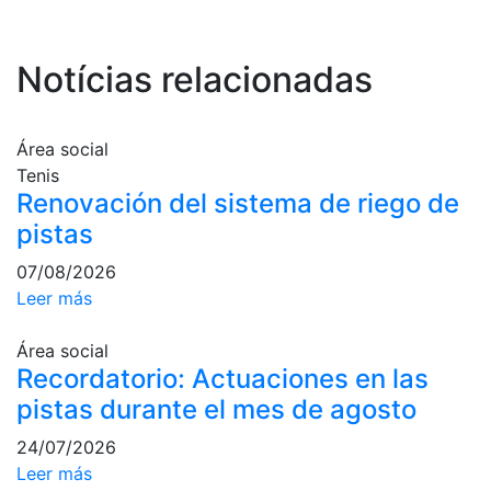
Servicios
Instalaciones
Notícias relacionadas
Preguntas
Frecuentes
(FAQs)
Área social
Trabaja con
nosotros
Tenis
Renovación del sistema de riego de
Área deportiva
pistas
Tenis
07/08/2026
Leer más
Escuela de
tenis
Área social
Next Gen
Recordatorio: Actuaciones en las
Palmarés
pistas durante el mes de agosto
equipos
24/07/2026
Leyendas
Leer más
Jugadores