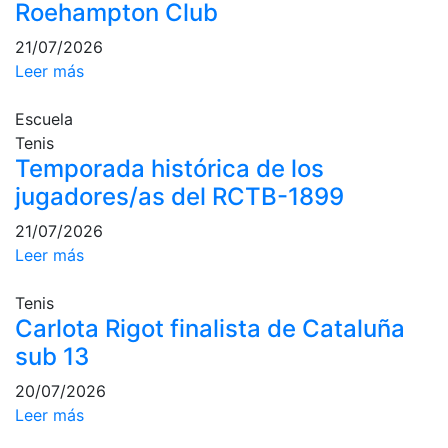
Roehampton Club
Campeonato
Social de Pádel
21/07/2026
Leer más
Cuadros de
juego
Escuela
Cuadro
Tenis
d'Honor
Temporada histórica de los
Histórico del
jugadores/as del RCTB-1899
Campeonato
Social
21/07/2026
Leer más
Normativa
Tenis
Otros deportes
Carlota Rigot finalista de Cataluña
Área social
sub 13
20/07/2026
Activitats
Socials
Leer más
Salidas