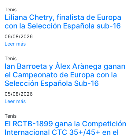
profesionales
Tenis
Competiciones
Liliana Chetry, finalista de Europa
Campeonato
con la Selección Española sub-16
Social de Tenis
06/08/2026
Cuadros de
Leer más
Juego
Cuadro de
Tenis
Honor
Ian Barroeta y Àlex Arànega ganan
Histórico del
el Campeonato de Europa con la
Campeonato
Selección Española Sub-16
Social
Fotos
05/08/2026
Leer más
Normativa
Tenis
Pádel
El RCTB-1899 gana la Competición
Escuela de
Internacional CTC 35+/45+ en el
Pádel