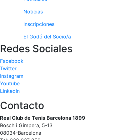
personales
Actividades
Noticias
dirigidas
Inscripciones
Piscina
El Godó del Socio/a
Normativa
Redes Sociales
Restaurantes
Facebook
Twitter
Restaurante
Instagram
El Snack
Youtube
Casa Arilla
LinkedIn
Chill Out
Contacto
Bar Piscina
Real Club de Tenis Barcelona 1899
Patrocinio
Bosch i Gimpera, 5-13
08034-Barcelona
Patrocinadores