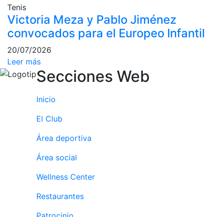
Tenis
culturales
Victoria Meza y Pablo Jiménez
Conferencias
convocados para el Europeo Infantil
e
Inspirational
20/07/2026
Talks
Leer más
Secciones Web
Calendario de
Actividades
Sociales
Inicio
Juegos de
mesa
El Club
Peñas del Club
Área deportiva
Wellness Center
Área social
Wellness Center
Servicio de
fisiosalud
Restaurantes
Entrenamientos
Patrocinio