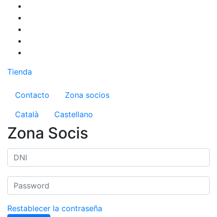
Pasar
al
contenido
principal
Tienda
Menú del compte d'usuari
Contacto
Zona socios
Català
Castellano
Zona Socis
Restablecer la contraseña