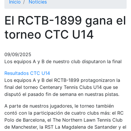
Inicio
Notícies
El Club
El RCTB-1899 gana el
Historia
Nuestra
torneo CTC U14
historia
Cronología
Presidentes
09/09/2025
Los equipos A y B de nuestro club disputaron la final
Organización
Resultados CTC U14
Junta
Los equipos A y B del RCTB-1899 protagonizaron la
directiva
final del torneo Centenary Tennis Clubs U14 que se
Comisiones
disputó el pasado fin de semana en nuestras pistas.
y comités
Estructura
A parte de nuestros jugadores, le torneo también
ejecutiva
contó con la participación de cuatro clubs más: el RC
Polo de Barcelona, el The Northern Lawn Tennis Club
Fundación
de Manchester, la RST La Magdalena de Santander y el