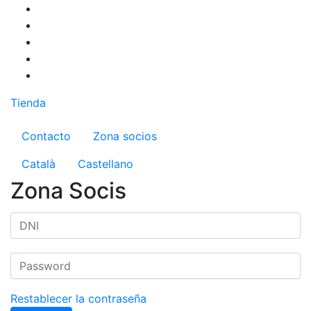
Pasar
al
contenido
principal
Tienda
Menú del compte d'usuari
Contacto
Zona socios
Català
Castellano
Zona Socis
Restablecer la contraseña