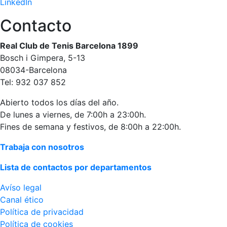
LinkedIn
personales
Actividades
Contacto
dirigidas
Piscina
Real Club de Tenis Barcelona 1899
Bosch i Gimpera, 5-13
Normativa
08034-Barcelona
Tel: 932 037 852
Restaurantes
Abierto todos los días del año.
De lunes a viernes, de 7:00h a 23:00h.
Restaurante
Fines de semana y festivos, de 8:00h a 22:00h.
El Snack
Casa Arilla
Trabaja con nosotros
Chill Out
Lista de contactos por departamentos
Bar Piscina
Avíso legal
Canal ético
Patrocinio
Política de privacidad
Patrocinadores
Política de cookies