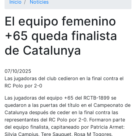
Inicio
Notícies
El Club
El equipo femenino
Historia
Nuestra
+65 queda finalista
historia
de Catalunya
Cronología
Presidentes
Organización
07/10/2025
Las jugadoras del club cedieron en la final contra el
Junta
directiva
RC Polo por 2-0
Comisiones
Las jugadoras del equipo +65 del RCTB-1899 se
y comités
quedaron a las puertas del título en el Campeonato de
Estructura
Catalunya después de ceder en la final contra las
ejecutiva
representantes del RC Polo por 2-0. Formaron parte
del equipo finalista, capitaneado por Patricia Armet:
Fundación
Silvia Campius, Tere Sauquet, Rosa M Togores,