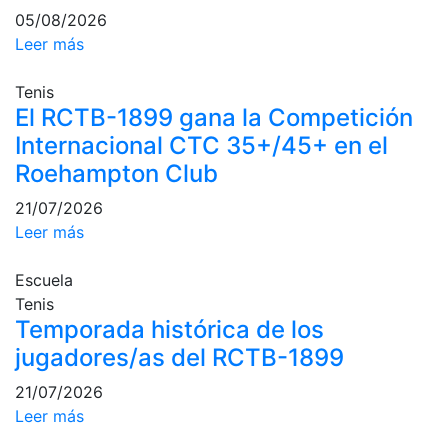
profesionales
05/08/2026
Leer más
Competiciones
Campeonato
Tenis
Social de Tenis
El RCTB-1899 gana la Competición
Cuadros de
Internacional CTC 35+/45+ en el
Juego
Roehampton Club
Cuadro de
Honor
21/07/2026
Leer más
Histórico del
Campeonato
Social
Escuela
Tenis
Fotos
Temporada histórica de los
Normativa
jugadores/as del RCTB-1899
Pádel
21/07/2026
Leer más
Escuela de
Pádel