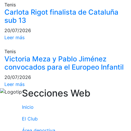
Tenis
Campeonato
Carlota Rigot finalista de Cataluña
Social de Pádel
sub 13
Cuadros de
juego
20/07/2026
Leer más
Cuadro
d'Honor
Tenis
Histórico del
Victoria Meza y Pablo Jiménez
Campeonato
Social
convocados para el Europeo Infantil
Normativa
20/07/2026
Leer más
Otros deportes
Secciones Web
Área social
Inicio
Activitats
El Club
Socials
Área deportiva
Salidas