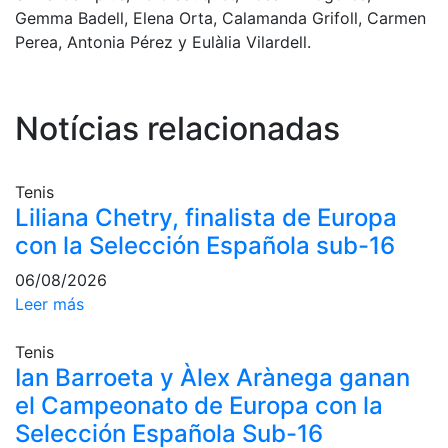
Servicios
Gemma Badell, Elena Orta, Calamanda Grifoll, Carmen
Instalaciones
Perea, Antonia Pérez y Eulàlia Vilardell.
Preguntas
Frecuentes
(FAQs)
Notícias relacionadas
Trabaja con
nosotros
Tenis
Área deportiva
Liliana Chetry, finalista de Europa
con la Selección Española sub-16
Tenis
Escuela de
06/08/2026
tenis
Leer más
Next Gen
Tenis
Palmarés
Ian Barroeta y Àlex Arànega ganan
equipos
el Campeonato de Europa con la
Leyendas
Selección Española Sub-16
Jugadores