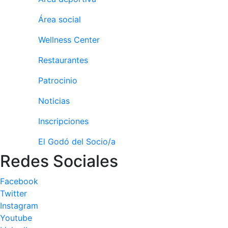
culturales
Área social
Conferencias
e
Wellness Center
Inspirational
Talks
Restaurantes
Calendario de
Patrocinio
Actividades
Sociales
Noticias
Juegos de
Inscripciones
mesa
Peñas del Club
El Godó del Socio/a
Redes Sociales
Wellness Center
Facebook
Twitter
Servicio de
fisiosalud
Instagram
Youtube
Entrenamientos