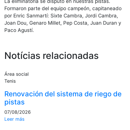
La eliminatoria se disputó en nuestras pistas.
Servicios
Formaron parte del equipo campeón, capitaneado
Instalaciones
por Enric Sanmartí: Sixte Cambra, Jordi Cambra,
Preguntas
Joan Dou, Genaro Millet, Pep Costa, Juan Duran y
Frecuentes
Paco Agustí.
(FAQs)
Trabaja con
nosotros
Notícias relacionadas
Área deportiva
Tenis
Área social
Tenis
Escuela de
tenis
Renovación del sistema de riego de
Next Gen
pistas
Palmarés
equipos
07/08/2026
Leer más
Leyendas
Jugadores