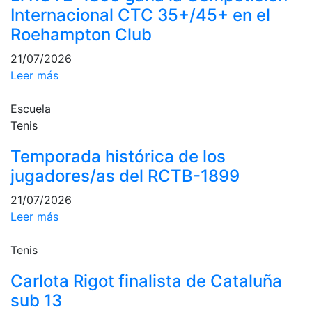
Internacional CTC 35+/45+ en el
Campeonato
Roehampton Club
Social de Pádel
Cuadros de
21/07/2026
juego
Leer más
Cuadro
d'Honor
Escuela
Tenis
Histórico del
Campeonato
Temporada histórica de los
Social
jugadores/as del RCTB-1899
Normativa
21/07/2026
Otros deportes
Leer más
Área social
Tenis
Activitats
Carlota Rigot finalista de Cataluña
Socials
sub 13
Salidas