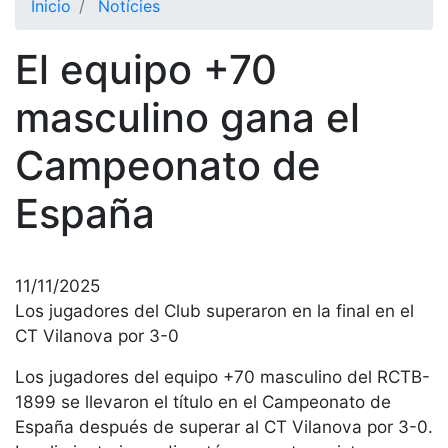
Inicio
Notícies
El Club
El equipo +70
Historia
Nuestra
masculino gana el
historia
Campeonato de
Cronología
Presidentes
España
Organización
Junta
directiva
11/11/2025
Comisiones
Los jugadores del Club superaron en la final en el
y comités
CT Vilanova por 3-0
Estructura
Los jugadores del equipo +70 masculino del RCTB-
ejecutiva
1899 se llevaron el título en el Campeonato de
Fundación
España después de superar al CT Vilanova por 3-0.