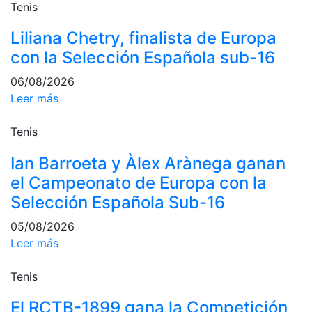
Tenis
profesionales
Competiciones
Liliana Chetry, finalista de Europa
Campeonato
con la Selección Española sub-16
Social de Tenis
06/08/2026
Cuadros de
Leer más
Juego
Cuadro de
Tenis
Honor
Ian Barroeta y Àlex Arànega ganan
Histórico del
Campeonato
el Campeonato de Europa con la
Social
Selección Española Sub-16
Fotos
05/08/2026
Normativa
Leer más
Pádel
Tenis
Escuela de
El RCTB-1899 gana la Competición
Pádel