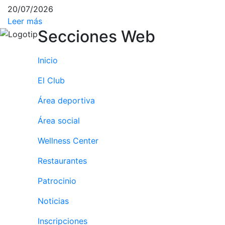
20/07/2026
culturales
Leer más
Conferencias
Secciones Web
e
Inspirational
Talks
Inicio
Calendario de
El Club
Actividades
Sociales
Área deportiva
Juegos de
Área social
mesa
Peñas del Club
Wellness Center
Wellness Center
Restaurantes
Patrocinio
Servicio de
Noticias
fisiosalud
Entrenamientos
Inscripciones