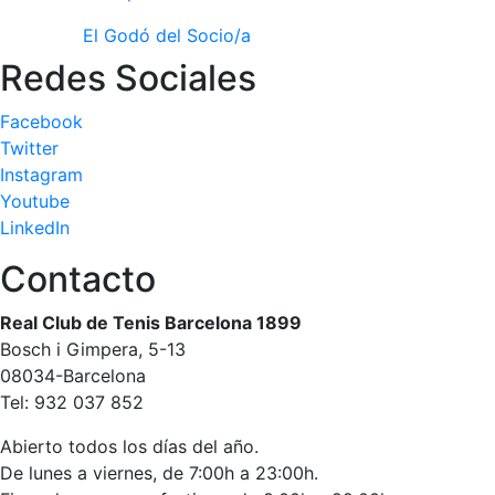
personales
El Godó del Socio/a
Actividades
dirigidas
Redes Sociales
Piscina
Facebook
Normativa
Twitter
Instagram
Restaurantes
Youtube
LinkedIn
Restaurante
Contacto
El Snack
Casa Arilla
Real Club de Tenis Barcelona 1899
Bosch i Gimpera, 5-13
Chill Out
08034-Barcelona
Bar Piscina
Tel: 932 037 852
Patrocinio
Abierto todos los días del año.
De lunes a viernes, de 7:00h a 23:00h.
Patrocinadores