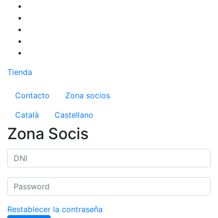
Pasar
al
contenido
principal
Tienda
Menú del compte d'usuari
Contacto
Zona socios
Català
Castellano
Zona Socis
Restablecer la contraseña