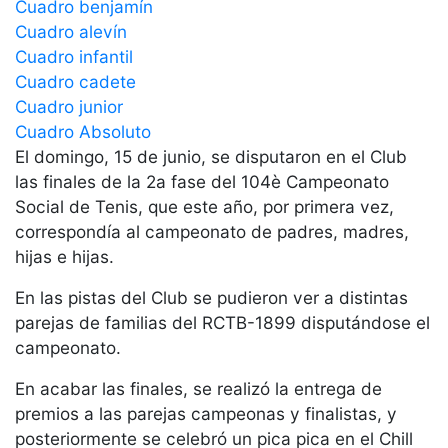
Servicios
Cuadro benjamín
Cuadro alevín
Instalaciones
Cuadro infantil
Preguntas
Cuadro cadete
Frecuentes
Cuadro junior
(FAQs)
Cuadro Absoluto
Trabaja con
El domingo, 15 de junio, se disputaron en el Club
nosotros
las finales de la 2a fase del 104è Campeonato
Área deportiva
Social de Tenis, que este año, por primera vez,
correspondía al campeonato de padres, madres,
Tenis
hijas e hijas.
Escuela de
En las pistas del Club se pudieron ver a distintas
tenis
parejas de familias del RCTB-1899 disputándose el
Next Gen
campeonato.
Palmarés
equipos
En acabar las finales, se realizó la entrega de
Leyendas
premios a las parejas campeonas y finalistas, y
posteriormente se celebró un pica pica en el Chill
Jugadores