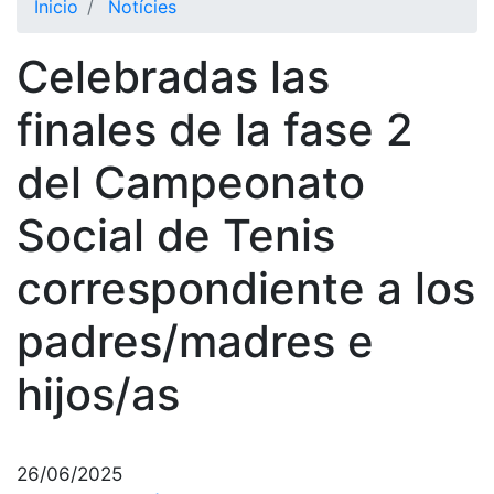
Inicio
Notícies
El Club
Celebradas las
Historia
Nuestra
finales de la fase 2
historia
del Campeonato
Cronología
Presidentes
Social de Tenis
Organización
correspondiente a los
Junta
directiva
padres/madres e
Comisiones
y comités
hijos/as
Estructura
ejecutiva
Fundación
26/06/2025