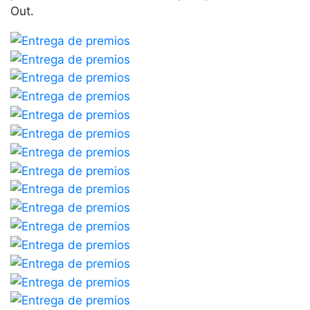
Out.
profesionales
Competiciones
Campeonato
Social de Tenis
Cuadros de
Juego
Cuadro de
Honor
Histórico del
Campeonato
Social
Fotos
Normativa
Pádel
Escuela de
Pádel