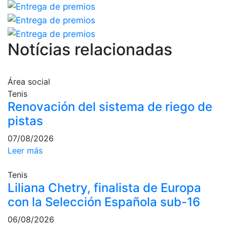
Campeonato
Social de Pádel
Cuadros de
Notícias relacionadas
juego
Cuadro
d'Honor
Área social
Histórico del
Tenis
Campeonato
Renovación del sistema de riego de
Social
pistas
Normativa
07/08/2026
Leer más
Otros deportes
Tenis
Área social
Liliana Chetry, finalista de Europa
Activitats
con la Selección Española sub-16
Socials
06/08/2026
Salidas