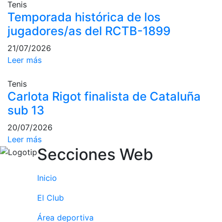
personales
Tenis
Temporada histórica de los
Actividades
dirigidas
jugadores/as del RCTB-1899
Piscina
21/07/2026
Normativa
Leer más
Restaurantes
Tenis
Carlota Rigot finalista de Cataluña
sub 13
Restaurante
20/07/2026
El Snack
Leer más
Casa Arilla
Secciones Web
Chill Out
Bar Piscina
Inicio
Patrocinio
El Club
Patrocinadores
Área deportiva