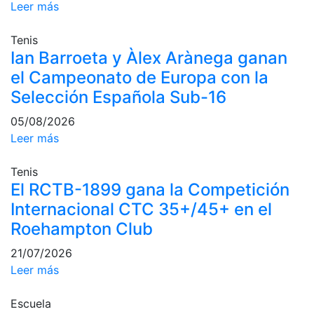
Leer más
culturales
Conferencias
Tenis
e
Ian Barroeta y Àlex Arànega ganan
Inspirational
el Campeonato de Europa con la
Talks
Selección Española Sub-16
Calendario de
Actividades
05/08/2026
Sociales
Leer más
Juegos de
mesa
Tenis
El RCTB-1899 gana la Competición
Peñas del Club
Internacional CTC 35+/45+ en el
Wellness Center
Roehampton Club
21/07/2026
Servicio de
Leer más
fisiosalud
Escuela
Entrenamientos