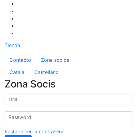
Pasar
al
contenido
principal
Tienda
Menú del compte d'usuari
Contacto
Zona socios
Català
Castellano
Zona Socis
Restablecer la contraseña