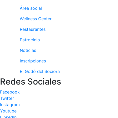
Publicidad en
Área social
la Revista
Wellness Center
Ventajas
sociales
Restaurantes
¿Quieres ser
Patrocinador
Patrocinio
del Club?
Noticias
Noticias
Inscripciones
Inscripciones
El Godó del Socio/a
El Godó
Redes Sociales
del
Socio/a
Facebook
Twitter
Instagram
Youtube
LinkedIn