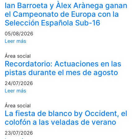
Ian Barroeta y Àlex Arànega ganan
profesionales
el Campeonato de Europa con la
Competiciones
Selección Española Sub-16
Campeonato
Social de Tenis
05/08/2026
Leer más
Cuadros de
Juego
Área social
Cuadro de
Recordatorio: Actuaciones en las
Honor
pistas durante el mes de agosto
Histórico del
Campeonato
24/07/2026
Social
Leer más
Fotos
Área social
Normativa
La fiesta de blanco by Occident, el
Pádel
colofón a las veladas de verano
Escuela de
23/07/2026
Pádel