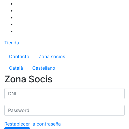
Pasar
al
contenido
principal
Tienda
Menú del compte d'usuari
Contacto
Zona socios
Català
Castellano
Zona Socis
Restablecer la contraseña