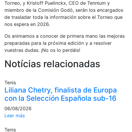
Servicios
Torneo, y Kristoff Puelinckx, CEO de Tennium y
miembro de la Comisión Godó, serán los encargados
Instalaciones
de trasladar toda la información sobre el Torneo que
Preguntas
nos espera en 2026.
Frecuentes
(FAQs)
Os animamos a conocer de primera mano las mejoras
Trabaja con
preparadas para la próxima edición y a resolver
nosotros
vuestras dudas. ¡No os lo perdáis!
Área deportiva
Notícias relacionadas
Tenis
Escuela de
Tenis
tenis
Liliana Chetry, finalista de Europa
con la Selección Española sub-16
Next Gen
Palmarés
06/08/2026
equipos
Leer más
Leyendas
Tenis
Jugadores