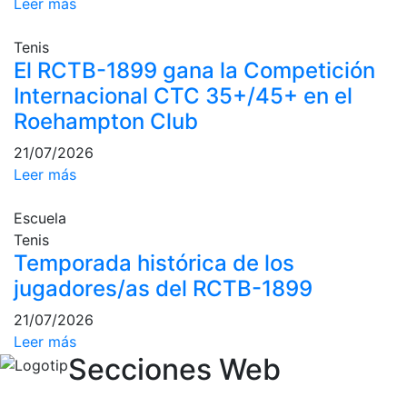
Leer más
Campeonato
Social de Pádel
Tenis
El RCTB-1899 gana la Competición
Cuadros de
juego
Internacional CTC 35+/45+ en el
Roehampton Club
Cuadro
d'Honor
21/07/2026
Histórico del
Leer más
Campeonato
Social
Escuela
Normativa
Tenis
Temporada histórica de los
Otros deportes
jugadores/as del RCTB-1899
Área social
21/07/2026
Leer más
Activitats
Secciones Web
Socials
Salidas