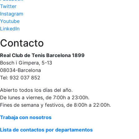
personales
Twitter
Actividades
Instagram
dirigidas
Youtube
Piscina
LinkedIn
Normativa
Contacto
Restaurantes
Real Club de Tenis Barcelona 1899
Bosch i Gimpera, 5-13
08034-Barcelona
Restaurante
Tel: 932 037 852
El Snack
Casa Arilla
Abierto todos los días del año.
De lunes a viernes, de 7:00h a 23:00h.
Chill Out
Fines de semana y festivos, de 8:00h a 22:00h.
Bar Piscina
Trabaja con nosotros
Patrocinio
Lista de contactos por departamentos
Patrocinadores