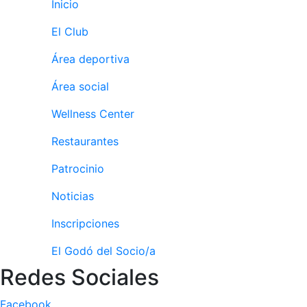
Inicio
culturales
El Club
Conferencias
e
Área deportiva
Inspirational
Talks
Área social
Calendario de
Wellness Center
Actividades
Sociales
Restaurantes
Juegos de
mesa
Patrocinio
Peñas del Club
Noticias
Wellness Center
Inscripciones
El Godó del Socio/a
Servicio de
Redes Sociales
fisiosalud
Entrenamientos
Facebook