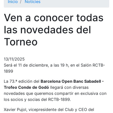
Inicio
Notícies
El Club
Ven a conocer todas
Historia
Nuestra
las novedades del
historia
Torneo
Cronología
Presidentes
Organización
13/11/2025
Será el 11 de diciembre, a las 19 h, en el Salón RCTB-
Junta
directiva
1899
Comisiones
La 73.ª edición del
Barcelona Open Banc Sabadell -
y comités
Trofeo Conde de Godó
llegará con diversas
Estructura
novedades que queremos compartir en exclusiva con
ejecutiva
los socios y socias del RCTB-1899.
Fundación
Xavier Pujol, vicepresidente del Club y CEO del