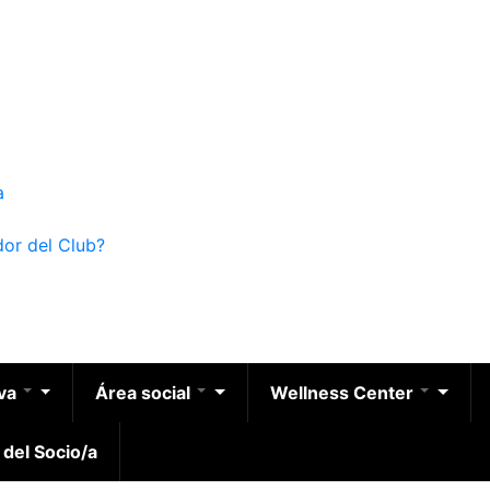
a
dor del Club?
iva
Área social
Wellness Center
 del Socio/a