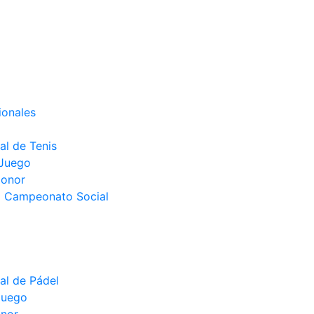
ionales
l de Tenis
 Juego
Honor
el Campeonato Social
l de Pádel
juego