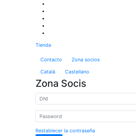
Pasar
al
contenido
principal
Tienda
Menú del compte d'us
Contacto
Zona socios
Català
Castellano
Zona Socis
Restablecer la contraseña