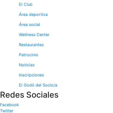
El Club
culturales
Conferencias
Área deportiva
e
Inspirational
Área social
Talks
Wellness Center
Calendario de
Actividades
Restaurantes
Sociales
Patrocinio
Juegos de
mesa
Noticias
Peñas del Club
Inscripciones
Wellness Center
El Godó del Socio/a
Redes Sociales
Servicio de
fisiosalud
Facebook
Entrenamientos
Twitter