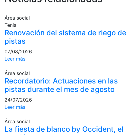
Servicios
Instalaciones
Área social
Preguntas
Tenis
Frecuentes
Renovación del sistema de riego de
(FAQs)
pistas
Trabaja con
nosotros
07/08/2026
Leer más
Área deportiva
Área social
Tenis
Recordatorio: Actuaciones en las
Escuela de
pistas durante el mes de agosto
tenis
Next Gen
24/07/2026
Leer más
Palmarés
equipos
Área social
Leyendas
La fiesta de blanco by Occident, el
Jugadores