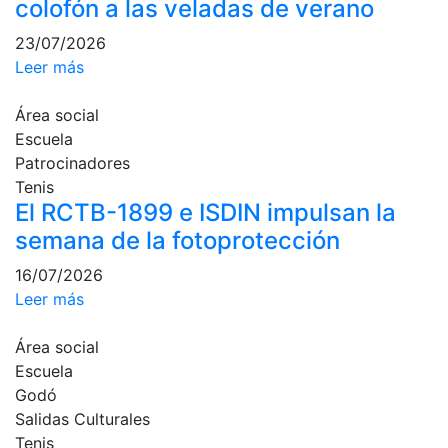
colofón a las veladas de verano
profesionales
23/07/2026
Competiciones
Leer más
Campeonato
Social de Tenis
Área social
Cuadros de
Escuela
Juego
Patrocinadores
Cuadro de
Tenis
Honor
El RCTB-1899 e ISDIN impulsan la
Histórico del
semana de la fotoprotección
Campeonato
Social
16/07/2026
Leer más
Fotos
Normativa
Área social
Escuela
Pádel
Godó
Salidas Culturales
Escuela de
Pádel
Tenis