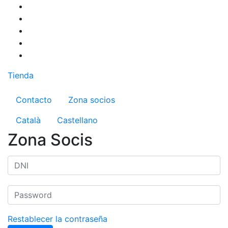
Pasar
al
contenido
principal
Tienda
Menú del compte d'usuari
Contacto
Zona socios
Català
Castellano
Zona Socis
Restablecer la contraseña