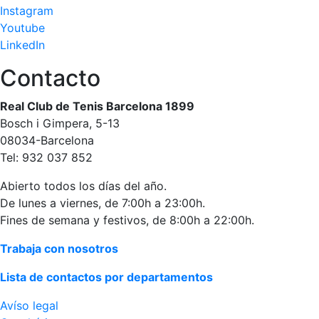
personales
Instagram
Actividades
Youtube
dirigidas
LinkedIn
Piscina
Contacto
Normativa
Real Club de Tenis Barcelona 1899
Restaurantes
Bosch i Gimpera, 5-13
08034-Barcelona
Tel: 932 037 852
Restaurante
El Snack
Abierto todos los días del año.
De lunes a viernes, de 7:00h a 23:00h.
Casa Arilla
Fines de semana y festivos, de 8:00h a 22:00h.
Chill Out
Trabaja con nosotros
Bar Piscina
Lista de contactos por departamentos
Patrocinio
Avíso legal
Patrocinadores