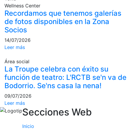
Wellness Center
Campeonato
Recordamos que tenemos galerías
Social de Pádel
de fotos disponibles en la Zona
Cuadros de
Socios
juego
Cuadro
14/07/2026
d'Honor
Leer más
Histórico del
Campeonato
Área social
Social
La Troupe celebra con éxito su
función de teatro: L'RCTB se'n va de
Normativa
Bodorrio. Se'ns casa la nena!
Otros deportes
09/07/2026
Leer más
Área social
Secciones Web
Activitats
Socials
Inicio
Salidas