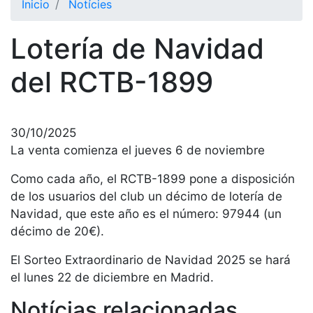
Inicio
Notícies
El Club
Lotería de Navidad
Historia
Nuestra
del RCTB-1899
historia
Cronología
Presidentes
30/10/2025
La venta comienza el jueves 6 de noviembre
Organización
Como cada año, el RCTB-1899 pone a disposición
Junta
directiva
de los usuarios del club un décimo de lotería de
Navidad, que este año es el número: 97944 (un
Comisiones
y comités
décimo de 20€).
Estructura
El Sorteo Extraordinario de Navidad 2025 se hará
ejecutiva
el lunes 22 de diciembre en Madrid.
Fundación
Notícias relacionadas