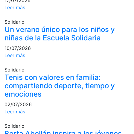
17/07/2026
Leer más
Campeonato
Social de Pádel
Solidario
Cuadros de
Un verano único para los niños y
juego
niñas de la Escuela Solidaria
Cuadro
d'Honor
10/07/2026
Histórico del
Leer más
Campeonato
Social
Solidario
Tenis con valores en familia:
Normativa
compartiendo deporte, tiempo y
Otros deportes
emociones
02/07/2026
Área social
Leer más
Activitats
Socials
Solidario
Berta Abellán inspira a los jóvenes
Salidas