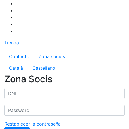
Pasar
al
contenido
principal
Tienda
Menú del compte d'usuari
Contacto
Zona socios
Català
Castellano
Zona Socis
Restablecer la contraseña