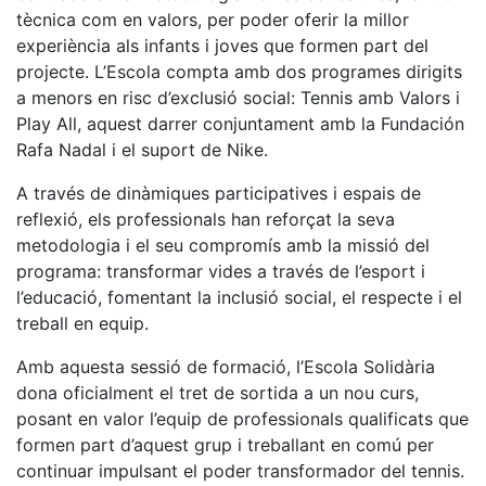
Servicios
tècnica com en valors, per poder oferir la millor
Instalaciones
experiència als infants i joves que formen part del
projecte. L’Escola compta amb dos programes dirigits
Preguntas
Frecuentes
a menors en risc d’exclusió social: Tennis amb Valors i
(FAQs)
Play All, aquest darrer conjuntament amb la Fundación
Trabaja con
Rafa Nadal i el suport de Nike.
nosotros
A través de dinàmiques participatives i espais de
reflexió, els professionals han reforçat la seva
Área deportiva
metodologia i el seu compromís amb la missió del
Tenis
programa: transformar vides a través de l’esport i
l’educació, fomentant la inclusió social, el respecte i el
Escuela de
treball en equip.
tenis
Next Gen
Amb aquesta sessió de formació, l’Escola Solidària
Palmarés
dona oficialment el tret de sortida a un nou curs,
equipos
posant en valor l’equip de professionals qualificats que
formen part d’aquest grup i treballant en comú per
Leyendas
continuar impulsant el poder transformador del tennis.
Jugadores