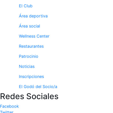
personales
El Club
Actividades
dirigidas
Área deportiva
Piscina
Área social
Normativa
Wellness Center
Restaurantes
Restaurantes
Patrocinio
Restaurante
El Snack
Noticias
Casa Arilla
Inscripciones
Chill Out
El Godó del Socio/a
Bar Piscina
Redes Sociales
Patrocinio
Facebook
Patrocinadores
Twitter