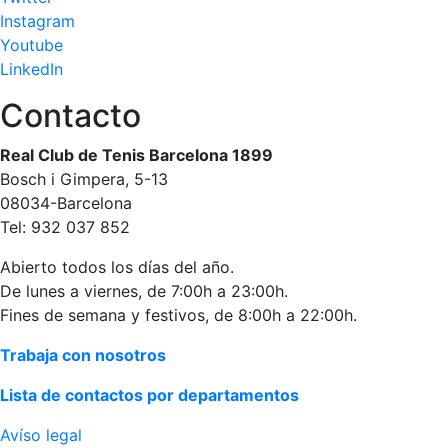
Instagram
Publicidad en
la Revista
Youtube
LinkedIn
Ventajas
sociales
Contacto
¿Quieres ser
Patrocinador
Real Club de Tenis Barcelona 1899
del Club?
Bosch i Gimpera, 5-13
08034-Barcelona
Noticias
Tel: 932 037 852
Inscripciones
Abierto todos los días del año.
De lunes a viernes, de 7:00h a 23:00h.
El Godó
Fines de semana y festivos, de 8:00h a 22:00h.
del
Socio/a
Trabaja con nosotros
Lista de contactos por departamentos
Avíso legal