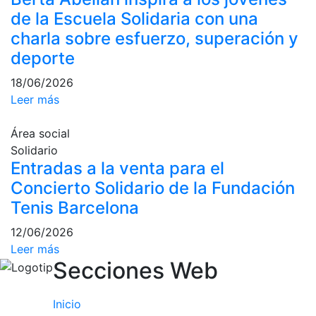
culturales
de la Escuela Solidaria con una
charla sobre esfuerzo, superación y
Conferencias
e
deporte
Inspirational
Talks
18/06/2026
Leer más
Calendario de
Actividades
Área social
Sociales
Solidario
Juegos de
Entradas a la venta para el
mesa
Concierto Solidario de la Fundación
Peñas del Club
Tenis Barcelona
Wellness Center
12/06/2026
Leer más
Secciones Web
Servicio de
fisiosalud
Inicio
Entrenamientos