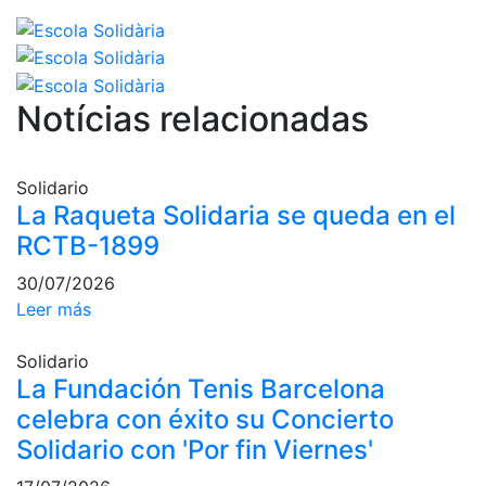
profesionales
Competiciones
Campeonato
Social de Tenis
Notícias relacionadas
Cuadros de
Juego
Solidario
Cuadro de
La Raqueta Solidaria se queda en el
Honor
RCTB-1899
Histórico del
Campeonato
30/07/2026
Social
Leer más
Fotos
Solidario
Normativa
La Fundación Tenis Barcelona
celebra con éxito su Concierto
Pádel
Solidario con 'Por fin Viernes'
Escuela de
Pádel