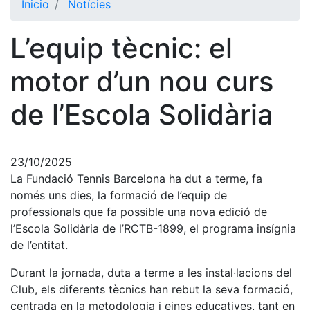
Inicio
Notícies
El Club
L’equip tècnic: el
Historia
Nuestra
motor d’un nou curs
historia
de l’Escola Solidària
Cronología
Presidentes
Organización
23/10/2025
La Fundació Tennis Barcelona ha dut a terme, fa
Junta
directiva
només uns dies, la formació de l’equip de
professionals que fa possible una nova edició de
Comisiones
y comités
l’Escola Solidària de l’RCTB-1899, el programa insígnia
de l’entitat.
Estructura
ejecutiva
Durant la jornada, duta a terme a les instal·lacions del
Club, els diferents tècnics han rebut la seva formació,
Fundación
centrada en la metodologia i eines educatives, tant en