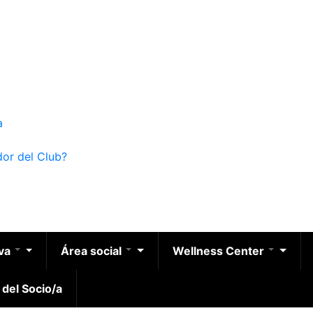
a
dor del Club?
iva
Área social
Wellness Center
 del Socio/a