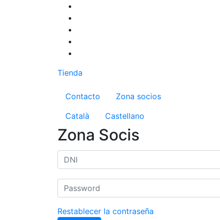
Pasar
al
contenido
principal
Tienda
Menú del compte d'us
Contacto
Zona socios
Català
Castellano
Zona Socis
Restablecer la contraseña