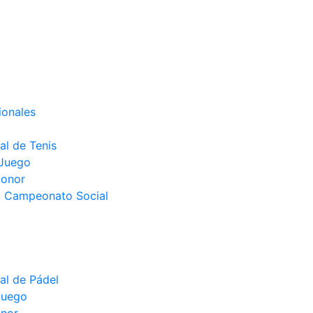
ionales
l de Tenis
 Juego
Honor
el Campeonato Social
l de Pádel
juego