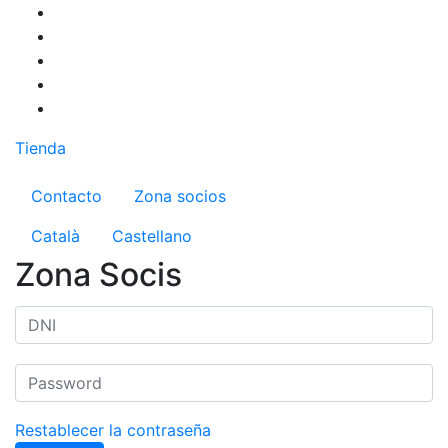
Pasar
al
contenido
principal
Tienda
Menú del compte d'usuari
Contacto
Zona socios
Català
Castellano
Zona Socis
Restablecer la contraseña