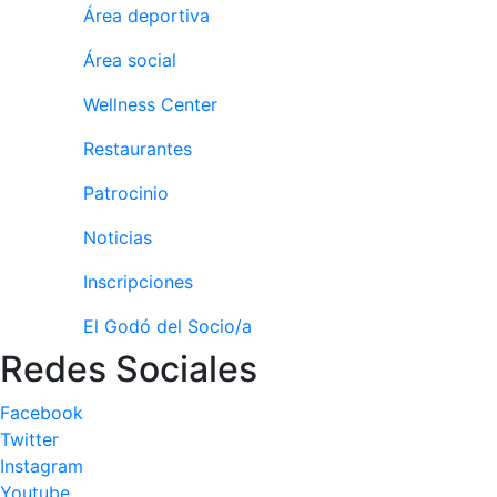
Área deportiva
Publicidad en
la Revista
Área social
Ventajas
sociales
Wellness Center
¿Quieres ser
Restaurantes
Patrocinador
del Club?
Patrocinio
Noticias
Noticias
Inscripciones
Inscripciones
El Godó
El Godó del Socio/a
del
Redes Sociales
Socio/a
Facebook
Twitter
Instagram
Youtube