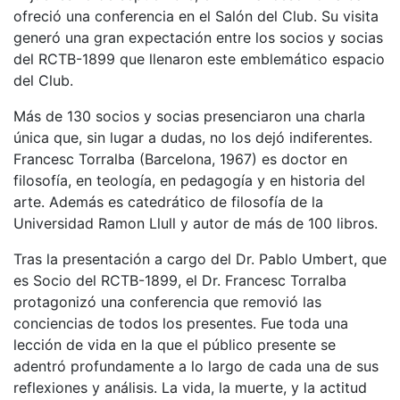
Servicios
ofreció una conferencia en el Salón del Club. Su visita
Instalaciones
generó una gran expectación entre los socios y socias
del RCTB-1899 que llenaron este emblemático espacio
Preguntas
Frecuentes
del Club.
(FAQs)
Más de 130 socios y socias presenciaron una charla
Trabaja con
única que, sin lugar a dudas, no los dejó indiferentes.
nosotros
Francesc Torralba (Barcelona, 1967) es doctor en
filosofía, en teología, en pedagogía y en historia del
Área deportiva
arte. Además es catedrático de filosofía de la
Tenis
Universidad Ramon Llull y autor de más de 100 libros.
Escuela de
Tras la presentación a cargo del Dr. Pablo Umbert, que
tenis
es Socio del RCTB-1899, el Dr. Francesc Torralba
Next Gen
protagonizó una conferencia que removió las
Palmarés
conciencias de todos los presentes. Fue toda una
equipos
lección de vida en la que el público presente se
adentró profundamente a lo largo de cada una de sus
Leyendas
reflexiones y análisis. La vida, la muerte, y la actitud
Jugadores