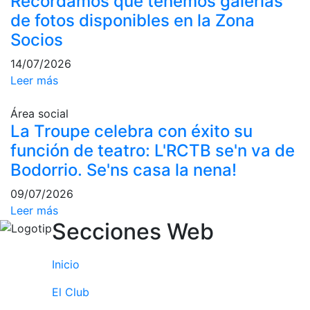
Recordamos que tenemos galerías
personales
de fotos disponibles en la Zona
Actividades
Socios
dirigidas
Piscina
14/07/2026
Leer más
Normativa
Restaurantes
Área social
La Troupe celebra con éxito su
función de teatro: L'RCTB se'n va de
Restaurante
Bodorrio. Se'ns casa la nena!
El Snack
09/07/2026
Casa Arilla
Leer más
Chill Out
Secciones Web
Bar Piscina
Inicio
Patrocinio
El Club
Patrocinadores