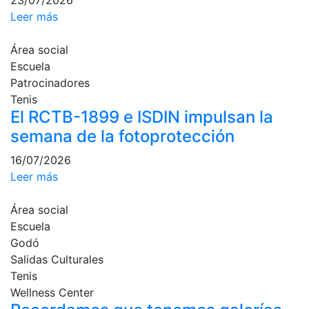
23/07/2026
culturales
Leer más
Conferencias
e
Área social
Inspirational
Escuela
Talks
Patrocinadores
Tenis
Calendario de
El RCTB-1899 e ISDIN impulsan la
Actividades
Sociales
semana de la fotoprotección
Juegos de
16/07/2026
mesa
Leer más
Peñas del Club
Área social
Wellness Center
Escuela
Godó
Salidas Culturales
Servicio de
Tenis
fisiosalud
Wellness Center
Entrenamientos