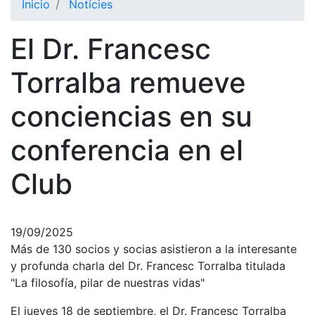
Inicio
Notícies
El Club
El Dr. Francesc
Historia
Nuestra
Torralba remueve
historia
conciencias en su
Cronología
Presidentes
conferencia en el
Organización
Club
Junta
directiva
Comisiones
y comités
19/09/2025
Más de 130 socios y socias asistieron a la interesante
Estructura
y profunda charla del Dr. Francesc Torralba titulada
ejecutiva
"La filosofía, pilar de nuestras vidas"
Fundación
El jueves 18 de septiembre, el Dr. Francesc Torralba