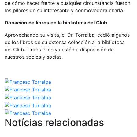
de cómo hacer frente a cualquier circunstancia fueron
profesionales
los pilares de su interesante y conmovedora charla.
Competiciones
Donación de libros en la biblioteca del Club
Campeonato
Social de Tenis
Aprovechando su visita, el Dr. Torralba, cedió algunos
Cuadros de
de los libros de su extensa colección a la biblioteca
Juego
del Club. Todos ellos ya están a disposición de
Cuadro de
nuestros socios y socias.
Honor
Histórico del
Campeonato
Social
Fotos
Normativa
Pádel
Notícias relacionadas
Escuela de
Pádel