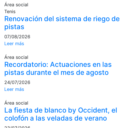
Área social
Campeonato
Tenis
Social de Pádel
Renovación del sistema de riego de
Cuadros de
pistas
juego
07/08/2026
Cuadro
d'Honor
Leer más
Histórico del
Área social
Campeonato
Recordatorio: Actuaciones en las
Social
pistas durante el mes de agosto
Normativa
24/07/2026
Otros deportes
Leer más
Área social
Área social
La fiesta de blanco by Occident, el
Activitats
colofón a las veladas de verano
Socials
Salidas