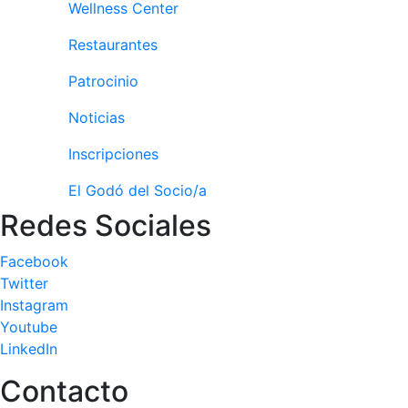
Wellness Center
culturales
Restaurantes
Conferencias
e
Patrocinio
Inspirational
Talks
Noticias
Calendario de
Inscripciones
Actividades
Sociales
El Godó del Socio/a
Juegos de
Redes Sociales
mesa
Peñas del Club
Facebook
Twitter
Wellness Center
Instagram
Youtube
Servicio de
LinkedIn
fisiosalud
Contacto
Entrenamientos