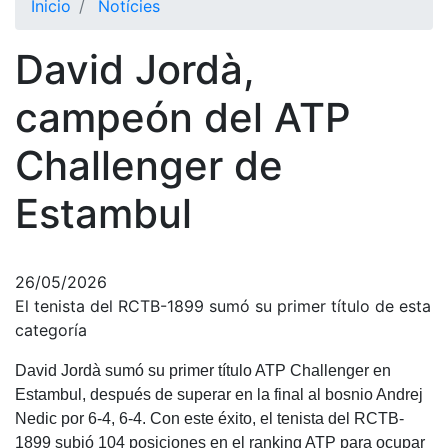
Inicio
Notícies
El Club
David Jordà,
Historia
Nuestra
campeón del ATP
historia
Challenger de
Cronología
Presidentes
Estambul
Organización
Junta
directiva
26/05/2026
El tenista del RCTB-1899 sumó su primer título de esta
Comisiones
y comités
categoría
Estructura
David Jordà sumó su primer título ATP Challenger en
ejecutiva
Estambul, después de superar en la final al bosnio Andrej
Nedic por 6-4, 6-4. Con este éxito, el tenista del RCTB-
Fundación
1899 subió 104 posiciones en el ranking ATP para ocupar