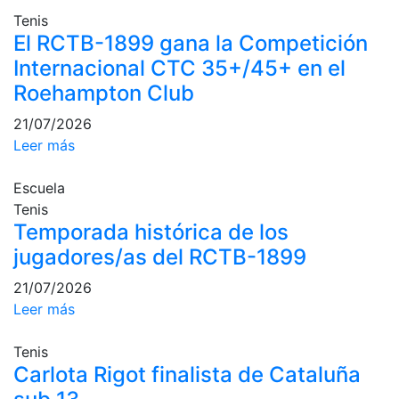
profesionales
Tenis
El RCTB-1899 gana la Competición
Competiciones
Internacional CTC 35+/45+ en el
Campeonato
Social de Tenis
Roehampton Club
Cuadros de
21/07/2026
Juego
Leer más
Cuadro de
Honor
Escuela
Histórico del
Tenis
Campeonato
Temporada histórica de los
Social
jugadores/as del RCTB-1899
Fotos
21/07/2026
Normativa
Leer más
Pádel
Tenis
Carlota Rigot finalista de Cataluña
Escuela de
Pádel