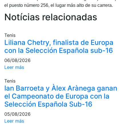
Servicios
el puesto número 256, el lugar más alto de su carrera.
Instalaciones
Notícias relacionadas
Preguntas
Frecuentes
(FAQs)
Tenis
Trabaja con
Liliana Chetry, finalista de Europa
nosotros
con la Selección Española sub-16
Área deportiva
06/08/2026
Leer más
Tenis
Escuela de
Tenis
tenis
Ian Barroeta y Àlex Arànega ganan
Next Gen
el Campeonato de Europa con la
Selección Española Sub-16
Palmarés
equipos
05/08/2026
Leyendas
Leer más
Jugadores