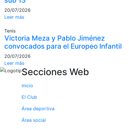
sub 13
Campeonato
20/07/2026
Social de Pádel
Leer más
Cuadros de
juego
Tenis
Victoria Meza y Pablo Jiménez
Cuadro
d'Honor
convocados para el Europeo Infantil
Histórico del
20/07/2026
Campeonato
Leer más
Social
Secciones Web
Normativa
Inicio
Otros deportes
El Club
Área social
Área deportiva
Activitats
Socials
Área social
Salidas