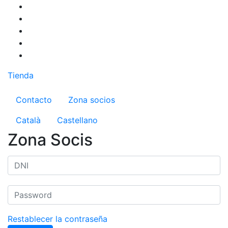
Pasar
al
contenido
principal
Tienda
Menú del compte d'usuari
Contacto
Zona socios
Català
Castellano
Zona Socis
Restablecer la contraseña