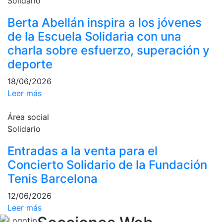
Solidario
culturales
Berta Abellán inspira a los jóvenes
Conferencias
de la Escuela Solidaria con una
e
Inspirational
charla sobre esfuerzo, superación y
Talks
deporte
Calendario de
18/06/2026
Actividades
Leer más
Sociales
Juegos de
Área social
mesa
Solidario
Peñas del Club
Entradas a la venta para el
Wellness Center
Concierto Solidario de la Fundación
Tenis Barcelona
Servicio de
12/06/2026
fisiosalud
Leer más
Entrenamientos