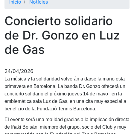
Inicio
Notícies
El Club
Concierto solidario
Historia
Nuestra
de Dr. Gonzo en Luz
historia
de Gas
Cronología
Presidentes
Organización
24/04/2026
Junta
La música y la solidaridad volverán a darse la mano esta
directiva
primavera en Barcelona. La banda Dr. Gonzo ofrecerá un
Comisiones
concierto solidario el próximo jueves 14 de mayo en la
y comités
emblemática sala Luz de Gas, en una cita muy especial a
Estructura
beneficio de la Fundació Tennis Barcelona.
ejecutiva
El evento será una realidad gracias a la implicación directa
Fundación
de Iñaki Boisán, miembro del grupo, socio del Club y muy