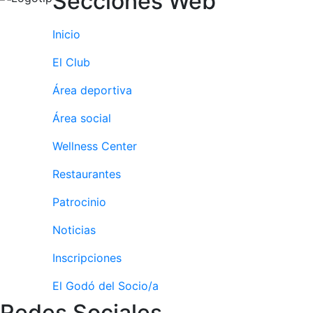
Secciones Web
personales
Actividades
Inicio
dirigidas
Piscina
El Club
Normativa
Área deportiva
Restaurantes
Área social
Wellness Center
Restaurante
Restaurantes
El Snack
Casa Arilla
Patrocinio
Chill Out
Noticias
Bar Piscina
Inscripciones
Patrocinio
El Godó del Socio/a
Patrocinadores
Redes Sociales