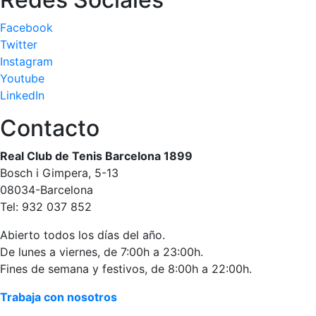
Publicidad en
Facebook
la Revista
Twitter
Ventajas
Instagram
sociales
Youtube
¿Quieres ser
LinkedIn
Patrocinador
del Club?
Contacto
Noticias
Real Club de Tenis Barcelona 1899
Bosch i Gimpera, 5-13
Inscripciones
08034-Barcelona
El Godó
Tel: 932 037 852
del
Abierto todos los días del año.
Socio/a
De lunes a viernes, de 7:00h a 23:00h.
Fines de semana y festivos, de 8:00h a 22:00h.
Trabaja con nosotros