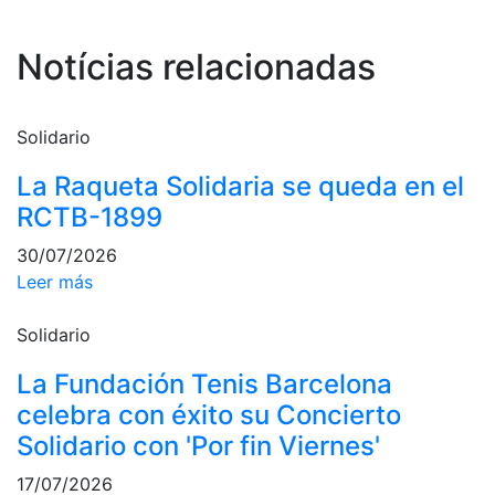
profesionales
Competiciones
Notícias relacionadas
Campeonato
Social de Tenis
Solidario
Cuadros de
Juego
La Raqueta Solidaria se queda en el
Cuadro de
RCTB-1899
Honor
30/07/2026
Histórico del
Campeonato
Leer más
Social
Solidario
Fotos
La Fundación Tenis Barcelona
Normativa
celebra con éxito su Concierto
Pádel
Solidario con 'Por fin Viernes'
Escuela de
17/07/2026
Pádel