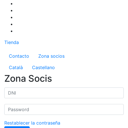
Pasar
al
contenido
principal
Tienda
Menú del compte d'usuari
Contacto
Zona socios
Català
Castellano
Zona Socis
Restablecer la contraseña