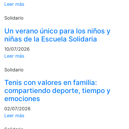
Leer más
Campeonato
Social de Pádel
Solidario
Cuadros de
juego
Un verano único para los niños y
niñas de la Escuela Solidaria
Cuadro
d'Honor
10/07/2026
Histórico del
Leer más
Campeonato
Social
Solidario
Normativa
Tenis con valores en familia:
Otros deportes
compartiendo deporte, tiempo y
emociones
Área social
02/07/2026
Activitats
Leer más
Socials
Salidas