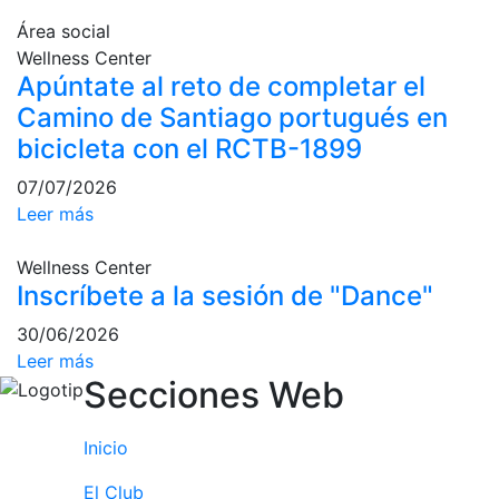
culturales
Área social
Conferencias
Wellness Center
e
Apúntate al reto de completar el
Inspirational
Camino de Santiago portugués en
Talks
bicicleta con el RCTB-1899
Calendario de
07/07/2026
Actividades
Sociales
Leer más
Juegos de
Wellness Center
mesa
Inscríbete a la sesión de "Dance"
Peñas del Club
30/06/2026
Wellness Center
Leer más
Secciones Web
Servicio de
fisiosalud
Inicio
Entrenamientos
El Club