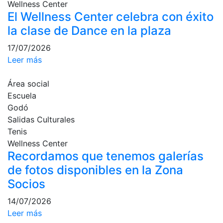
Wellness Center
Campeonato
El Wellness Center celebra con éxito
Social de Pádel
la clase de Dance en la plaza
Cuadros de
17/07/2026
juego
Leer más
Cuadro
d'Honor
Área social
Histórico del
Escuela
Campeonato
Godó
Social
Salidas Culturales
Normativa
Tenis
Wellness Center
Otros deportes
Recordamos que tenemos galerías
de fotos disponibles en la Zona
Área social
Socios
Activitats
14/07/2026
Socials
Leer más
Salidas