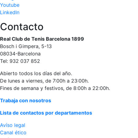
Youtube
Publicidad en
LinkedIn
la Revista
Ventajas
Contacto
sociales
¿Quieres ser
Real Club de Tenis Barcelona 1899
Patrocinador
Bosch i Gimpera, 5-13
del Club?
08034-Barcelona
Tel: 932 037 852
Noticias
Abierto todos los días del año.
Inscripciones
De lunes a viernes, de 7:00h a 23:00h.
Fines de semana y festivos, de 8:00h a 22:00h.
El Godó
del
Trabaja con nosotros
Socio/a
Lista de contactos por departamentos
Avíso legal
Canal ético