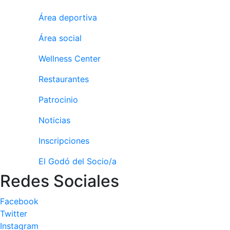
personales
Área deportiva
Actividades
dirigidas
Área social
Piscina
Wellness Center
Normativa
Restaurantes
Restaurantes
Patrocinio
Restaurante
Noticias
El Snack
Inscripciones
Casa Arilla
El Godó del Socio/a
Chill Out
Redes Sociales
Bar Piscina
Facebook
Patrocinio
Twitter
Patrocinadores
Instagram