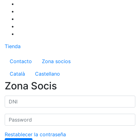
Pasar
al
contenido
principal
Tienda
Menú del compte d'usuari
Contacto
Zona socios
Català
Castellano
Zona Socis
Restablecer la contraseña