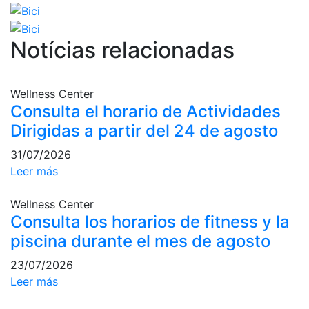
profesionales
Competiciones
Notícias relacionadas
Campeonato
Social de Tenis
Cuadros de
Wellness Center
Juego
Consulta el horario de Actividades
Cuadro de
Dirigidas a partir del 24 de agosto
Honor
31/07/2026
Histórico del
Leer más
Campeonato
Social
Wellness Center
Fotos
Consulta los horarios de fitness y la
piscina durante el mes de agosto
Normativa
23/07/2026
Pádel
Leer más
Escuela de
Pádel