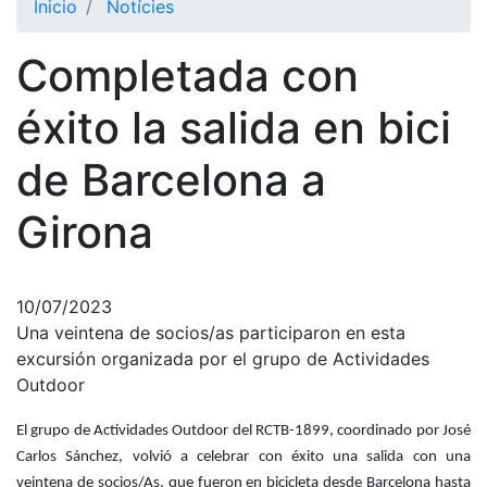
Inicio
Notícies
El Club
Completada con
Historia
Nuestra
éxito la salida en bici
historia
de Barcelona a
Cronología
Presidentes
Girona
Organización
Junta
directiva
10/07/2023
Una veintena de socios/as participaron en esta
Comisiones
y comités
excursión organizada por el grupo de Actividades
Outdoor
Estructura
ejecutiva
El grupo de Actividades Outdoor del RCTB-1899, coordinado por José
Fundación
Carlos Sánchez, volvió a celebrar con éxito una salida con una
veintena de socios/As, que fueron en bicicleta desde Barcelona hasta