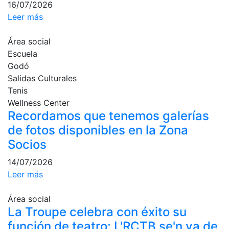
personales
16/07/2026
Leer más
Actividades
dirigidas
Área social
Piscina
Escuela
Normativa
Godó
Salidas Culturales
Restaurantes
Tenis
Wellness Center
Recordamos que tenemos galerías
Restaurante
de fotos disponibles en la Zona
El Snack
Socios
Casa Arilla
14/07/2026
Chill Out
Leer más
Bar Piscina
Área social
Patrocinio
La Troupe celebra con éxito su
función de teatro: L'RCTB se'n va de
Patrocinadores