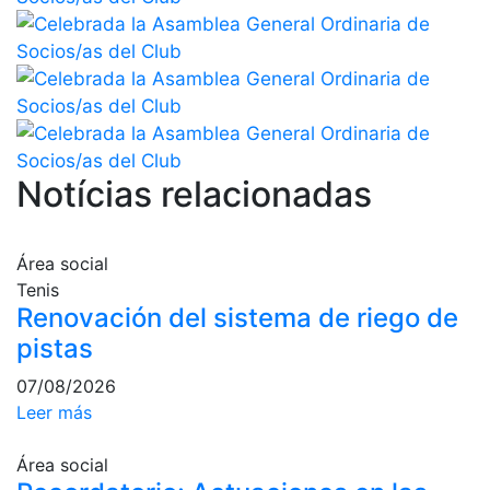
Campeonato
Social de Pádel
Cuadros de
juego
Cuadro
d'Honor
Notícias relacionadas
Histórico del
Campeonato
Social
Área social
Normativa
Tenis
Renovación del sistema de riego de
Otros deportes
pistas
Área social
07/08/2026
Leer más
Activitats
Socials
Área social
Salidas