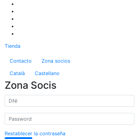
Pasar
al
contenido
principal
Tienda
Menú del compte d'usuari
Contacto
Zona socios
Català
Castellano
Zona Socis
Restablecer la contraseña