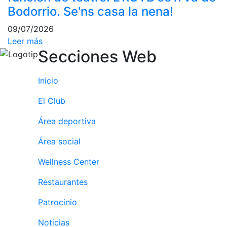
Bodorrio. Se'ns casa la nena!
Publicidad en
la Revista
09/07/2026
Ventajas
Leer más
sociales
Secciones Web
¿Quieres ser
Patrocinador
Inicio
del Club?
El Club
Noticias
Área deportiva
Inscripciones
Área social
El Godó
del
Wellness Center
Socio/a
Restaurantes
Patrocinio
Noticias