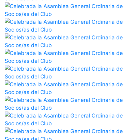
profesionales
Competiciones
Campeonato
Social de Tenis
Cuadros de
Juego
Cuadro de
Honor
Histórico del
Campeonato
Social
Fotos
Normativa
Pádel
Escuela de
Pádel