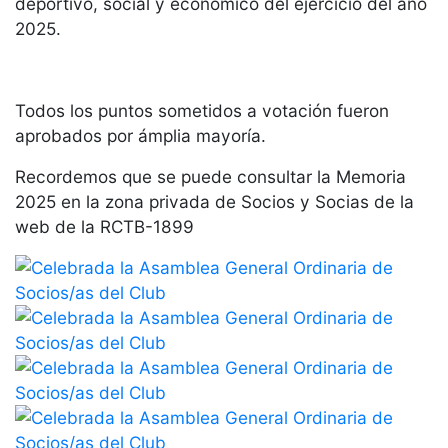
deportivo, social y económico del ejercicio del año
Servicios
2025.
Instalaciones
Preguntas
Frecuentes
(FAQs)
Todos los puntos sometidos a votación fueron
aprobados por ámplia mayoría.
Trabaja con
nosotros
Recordemos que se puede consultar la Memoria
2025 en la zona privada de Socios y Socias de la
Área deportiva
web de la RCTB-1899
Tenis
Escuela de
tenis
Next Gen
Palmarés
equipos
Leyendas
Jugadores