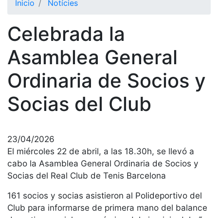
Inicio
Notícies
El Club
Celebrada la
Historia
Nuestra
Asamblea General
historia
Ordinaria de Socios y
Cronología
Presidentes
Socias del Club
Organización
Junta
directiva
23/04/2026
Comisiones
El miércoles 22 de abril, a las 18.30h, se llevó a
y comités
cabo la Asamblea General Ordinaria de Socios y
Socias del Real Club de Tenis Barcelona
Estructura
ejecutiva
161 socios y socias asistieron al Polideportivo del
Fundación
Club para informarse de primera mano del balance