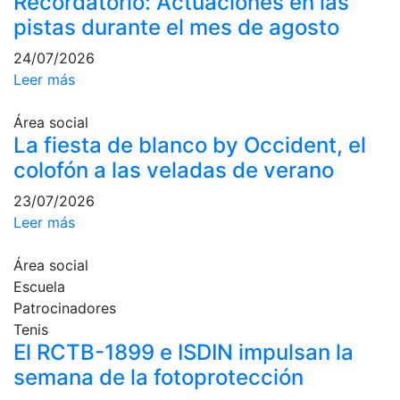
Recordatorio: Actuaciones en las
culturales
pistas durante el mes de agosto
Conferencias
24/07/2026
e
Leer más
Inspirational
Talks
Área social
Calendario de
La fiesta de blanco by Occident, el
Actividades
colofón a las veladas de verano
Sociales
Juegos de
23/07/2026
mesa
Leer más
Peñas del Club
Área social
Wellness Center
Escuela
Patrocinadores
Tenis
Servicio de
El RCTB-1899 e ISDIN impulsan la
fisiosalud
semana de la fotoprotección
Entrenamientos