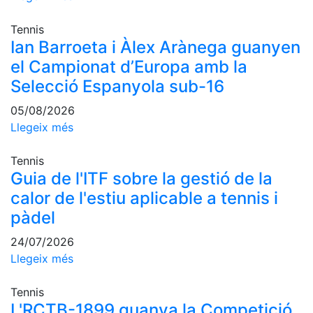
Escola de
Pàdel
Tennis
Ian Barroeta i Àlex Arànega guanyen
Campionat
Social Pàdel
el Campionat d’Europa amb la
Selecció Espanyola sub-16
Quadres
de joc
05/08/2026
Quadre
Llegeix més
d'Honor
Històric
Tennis
del
Guia de l'ITF sobre la gestió de la
Campionat
calor de l'estiu aplicable a tennis i
Social
pàdel
Normativa
24/07/2026
Altres esports
Llegeix més
Àrea social
Tennis
L'RCTB-1899 guanya la Competició