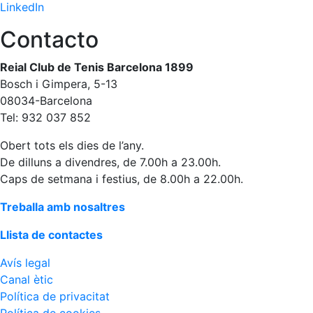
LinkedIn
Patrocini
Contacto
Patrocinadors
Reial Club de Tenis Barcelona 1899
Avantatges
Bosch i Gimpera, 5-13
socials
08034-Barcelona
Publicitat a la
Tel: 932 037 852
Revista
Vols ser
Obert tots els dies de l’any.
Patrocinador
De dilluns a divendres, de 7.00h a 23.00h.
del Club?
Caps de setmana i festius, de 8.00h a 22.00h.
Notícies
Treballa amb nosaltres
Inscripcions
Llista de contactes
El
Avís legal
Godó
Canal ètic
del
Política de privacitat
Soci/a
Política de cookies