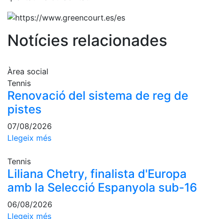
professionals
Competicions
Notícies relacionades
Campionat
Social de
Tennis
Àrea social
Quadres
Tennis
de Joc
Renovació del sistema de reg de
Quadre
pistes
d'Honor
Històric
07/08/2026
del
Llegeix més
Campionat
Social
Tennis
Fotos
Liliana Chetry, finalista d'Europa
amb la Selecció Espanyola sub-16
Normativa
06/08/2026
Pàdel
Llegeix més