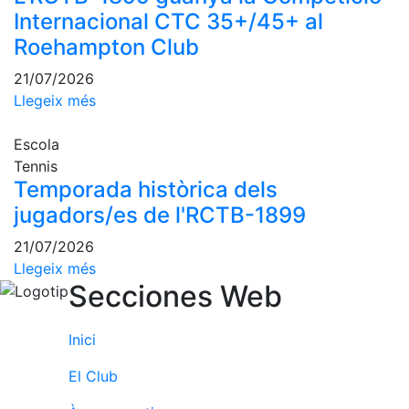
Activitats
Internacional CTC 35+/45+ al
Socials
Roehampton Club
Sortides
culturals
21/07/2026
Llegeix més
Conferències
i
Inspirational
Escola
Talks
Tennis
Temporada històrica dels
Calendari
jugadors/es de l'RCTB-1899
d'Activitats
Socials
21/07/2026
Jocs de taula
Llegeix més
Penyes del
Secciones Web
Club
Inici
Wellness
Center
El Club
Servei de