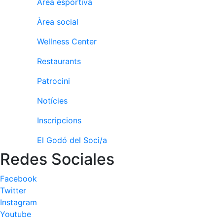
Àrea esportiva
fisiosalut
Àrea social
Entrenaments
personals
Wellness Center
Activitats
dirigides
Restaurants
Piscina
Patrocini
Normativa
Notícies
Restaurants
Inscripcions
El Godó del Soci/a
Restaurant
Redes Sociales
L'Snack
Casa Arilla
Facebook
Chill Out
Twitter
Instagram
Bar
Piscina
Youtube