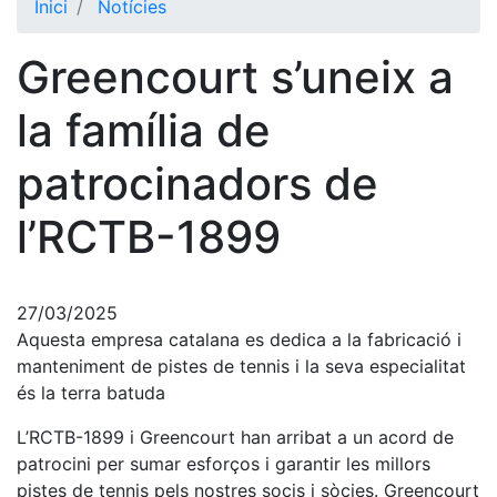
Inici
Notícies
El Club
Greencourt s’uneix a
Història
La nostra
la família de
història
patrocinadors de
Cronologia
Presidents
l’RCTB-1899
Organització
Junta
directiva
27/03/2025
Aquesta empresa catalana es dedica a la fabricació i
Comissions
i comités
manteniment de pistes de tennis i la seva especialitat
és la terra batuda
Estructura
executiva
L’RCTB-1899 i Greencourt han arribat a un acord de
patrocini per sumar esforços i garantir les millors
Fundació
pistes de tennis pels nostres socis i sòcies. Greencourt