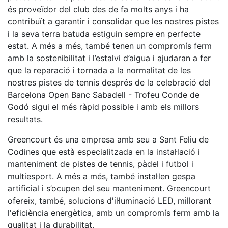
Serveis
és proveïdor del club des de fa molts anys i ha
Instal·lacions
contribuït a garantir i consolidar que les nostres pistes
i la seva terra batuda estiguin sempre en perfecte
Preguntes
Freqüents
estat. A més a més, també tenen un compromís ferm
(FAQs)
amb la sostenibilitat i l’estalvi d’aigua i ajudaran a fer
Treballa amb
que la reparació i tornada a la normalitat de les
nosaltres
nostres pistes de tennis després de la celebració del
Barcelona Open Banc Sabadell - Trofeu Conde de
Àrea esportiva
Godó sigui el més ràpid possible i amb els millors
resultats.
Tennis
Greencourt és una empresa amb seu a Sant Feliu de
Escola de
Codines que està especialitzada en la instal·lació i
tennis
manteniment de pistes de tennis, pàdel i futbol i
Next Gen
multiesport. A més a més, també instal·len gespa
Palmarès
artificial i s’ocupen del seu manteniment. Greencourt
equips
ofereix, també, solucions d'il·luminació LED, millorant
Llegendes
l'eficiència energètica, amb un compromís ferm amb la
qualitat i la durabilitat.
Jugadors