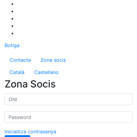
Vés
al
contingut
Botiga
Menú del compte d'usuari
Contacte
Zona socis
Català
Castellano
Zona Socis
Inicialitza contrasenya