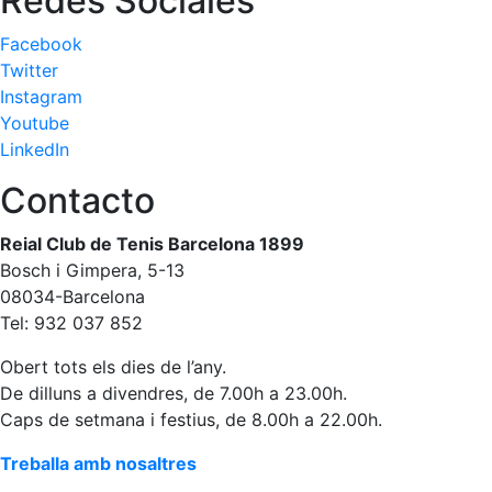
Redes Sociales
Patrocini
Facebook
Twitter
Patrocinadors
Instagram
Avantatges
Youtube
socials
LinkedIn
Publicitat a la
Revista
Contacto
Vols ser
Reial Club de Tenis Barcelona 1899
Patrocinador
del Club?
Bosch i Gimpera, 5-13
08034-Barcelona
Notícies
Tel: 932 037 852
Inscripcions
Obert tots els dies de l’any.
De dilluns a divendres, de 7.00h a 23.00h.
El
Caps de setmana i festius, de 8.00h a 22.00h.
Godó
del
Treballa amb nosaltres
Soci/a