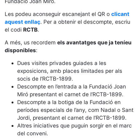
Fundació Joan Miró.
Serveis
Instal·lacions
Les podeu aconseguir escanejant el QR o
clicant
Preguntes
aquest enllaç
. Per a obtenir el descompte, escriu
Freqüents
el codi
RCTB
.
(FAQs)
A més, us recordem
els avantatges que ja teníeu
Treballa amb
nosaltres
disponibles
:
Dues visites privades guiades a les
Àrea esportiva
exposicions, amb places limitades per als
Tennis
socis de l’RCTB-1899.
Descompte en l’entrada a la Fundació Joan
Escola de
tennis
Miró presentant el carnet de l’RCTB-1899.
Descompte a la botiga de la Fundació en
Next Gen
períodes especials de l’any, com Nadal o Sant
Palmarès
Jordi, presentant el carnet de l’RCTB-1899.
equips
Altres iniciatives que puguin sorgir en el marc
Llegendes
del conveni.
Jugadors