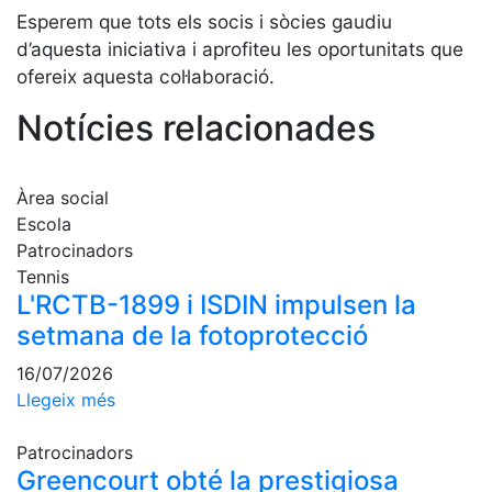
professionals
Esperem que tots els socis i sòcies gaudiu
d’aquesta iniciativa i aprofiteu les oportunitats que
Competicions
ofereix aquesta col·laboració.
Campionat
Social de
Notícies relacionades
Tennis
Quadres
de Joc
Àrea social
Quadre
Escola
d'Honor
Patrocinadors
Tennis
Històric
L'RCTB-1899 i ISDIN impulsen la
del
Campionat
setmana de la fotoprotecció
Social
16/07/2026
Fotos
Llegeix més
Normativa
Patrocinadors
Pàdel
Greencourt obté la prestigiosa