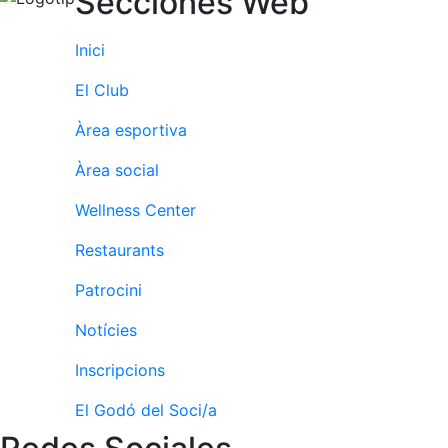
Secciones Web
fisiosalut
Entrenaments
Inici
personals
El Club
Activitats
dirigides
Àrea esportiva
Piscina
Àrea social
Normativa
Wellness Center
Restaurants
Restaurants
Restaurant
Patrocini
L'Snack
Notícies
Casa Arilla
Inscripcions
Chill Out
El Godó del Soci/a
Bar
Piscina