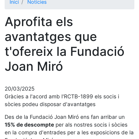
Inici
Notícies
El Club
Aprofita els
Història
La nostra
avantatges que
història
t'ofereix la Fundació
Cronologia
Presidents
Joan Miró
Organització
Junta
directiva
20/03/2025
Comissions
Gràcies a l'acord amb l'RCTB-1899 els socis i
i comités
sòcies podeu disposar d'avantatges
Estructura
Des de la Fundació Joan Miró ens fan arribar un
executiva
15% de descompte
per als nostres socis i sòcies
Fundació
en la compra d'entrades per a les exposicions de la