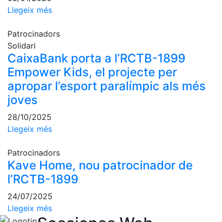
Activitats
Llegeix més
Socials
Sortides
Patrocinadors
culturals
Solidari
Conferències
CaixaBank porta a l’RCTB-1899
i
Empower Kids, el projecte per
Inspirational
apropar l’esport paralímpic als més
Talks
joves
Calendari
d'Activitats
28/10/2025
Socials
Llegeix més
Jocs de taula
Patrocinadors
Penyes del
Kave Home, nou patrocinador de
Club
l’RCTB-1899
Wellness
24/07/2025
Center
Llegeix més
Servei de