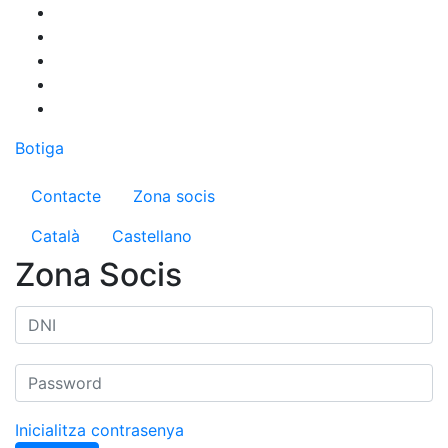
Vés
al
contingut
Botiga
Menú del compte d'usuari
Contacte
Zona socis
Català
Castellano
Zona Socis
Inicialitza contrasenya