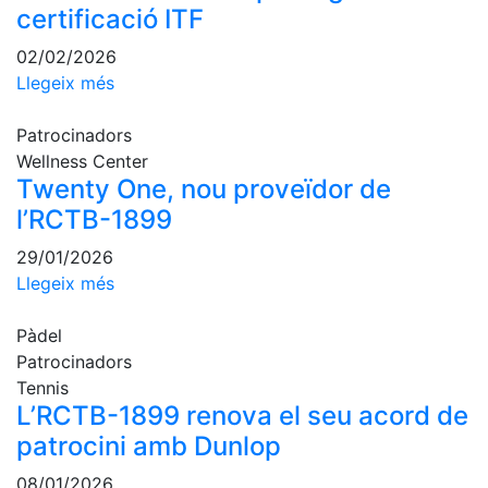
certificació ITF
Escola de
Pàdel
02/02/2026
Campionat
Llegeix més
Social Pàdel
Quadres
Patrocinadors
de joc
Wellness Center
Twenty One, nou proveïdor de
Quadre
d'Honor
l’RCTB-1899
Històric
29/01/2026
del
Llegeix més
Campionat
Social
Pàdel
Normativa
Patrocinadors
Tennis
Altres esports
L’RCTB-1899 renova el seu acord de
patrocini amb Dunlop
Àrea social
08/01/2026