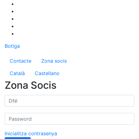
Vés
al
contingut
Botiga
Menú del compte d'usuari
Contacte
Zona socis
Català
Castellano
Zona Socis
Inicialitza contrasenya