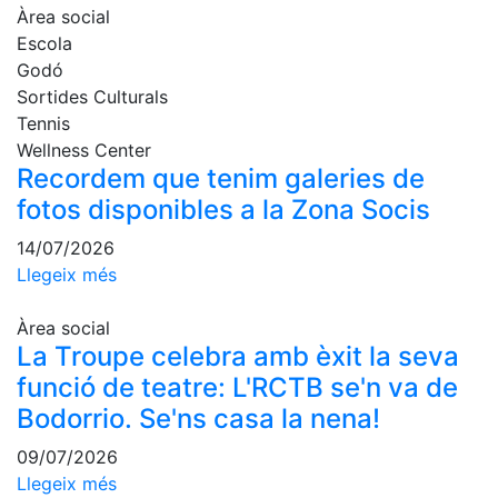
Activitats
Àrea social
Socials
Escola
Sortides
Godó
culturals
Sortides Culturals
Conferències
Tennis
i
Wellness Center
Inspirational
Recordem que tenim galeries de
Talks
fotos disponibles a la Zona Socis
Calendari
14/07/2026
d'Activitats
Llegeix més
Socials
Jocs de taula
Àrea social
Penyes del
La Troupe celebra amb èxit la seva
Club
funció de teatre: L'RCTB se'n va de
Bodorrio. Se'ns casa la nena!
Wellness
Center
09/07/2026
Llegeix més
Servei de