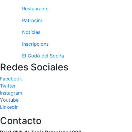
Restaurants
Patrocini
Patrocini
Patrocinadors
Avantatges
Notícies
socials
Inscripcions
Publicitat a la
Revista
El Godó del Soci/a
Vols ser
Redes Sociales
Patrocinador
del Club?
Facebook
Notícies
Twitter
Instagram
Inscripcions
Youtube
LinkedIn
El
Godó
Contacto
del
Soci/a