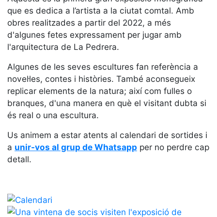
Serveis
que es dedica a l’artista a la ciutat comtal. Amb
Instal·lacions
obres realitzades a partir del 2022, a més
Preguntes
d'algunes fetes expressament per jugar amb
Freqüents
l'arquitectura de La Pedrera.
(FAQs)
Algunes de les seves escultures fan referència a
Treballa amb
nosaltres
novel·les, contes i històries. També aconsegueix
replicar elements de la natura; així com fulles o
Àrea esportiva
branques, d'una manera en què el visitant dubta si
és real o una escultura.
Tennis
Us animem a estar atents al calendari de sortides i
Escola de
tennis
a
unir-vos al grup de Whatsapp
per no perdre cap
detall.
Next Gen
Palmarès
equips
Llegendes
Jugadors