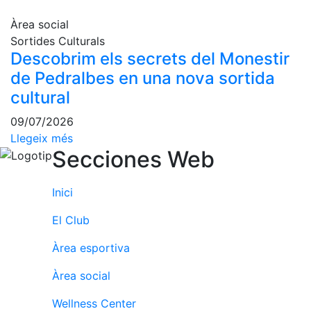
fisiosalut
Àrea social
Entrenaments
Sortides Culturals
personals
Descobrim els secrets del Monestir
Activitats
de Pedralbes en una nova sortida
dirigides
cultural
Piscina
09/07/2026
Normativa
Llegeix més
Secciones Web
Restaurants
Inici
Restaurant
El Club
L'Snack
Casa Arilla
Àrea esportiva
Chill Out
Àrea social
Bar
Piscina
Wellness Center