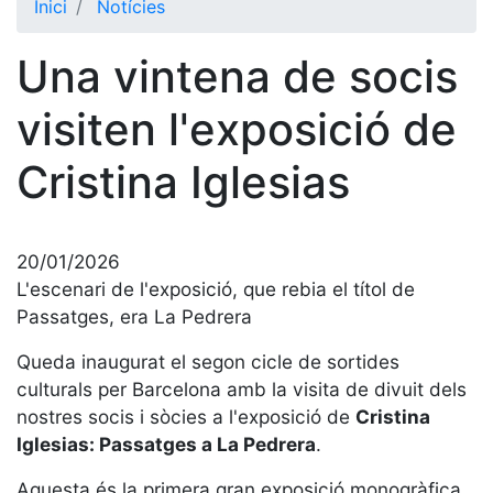
Inici
Notícies
El Club
Una vintena de socis
Història
La nostra
visiten l'exposició de
història
Cristina Iglesias
Cronologia
Presidents
Organització
20/01/2026
Junta
L'escenari de l'exposició, que rebia el títol de
directiva
Passatges, era La Pedrera
Comissions
Queda inaugurat el segon cicle de sortides
i comités
culturals per Barcelona amb la visita de divuit dels
Estructura
nostres socis i sòcies a l'exposició de
Cristina
executiva
Iglesias: Passatges a La Pedrera
.
Fundació
Aquesta és la primera gran exposició monogràfica