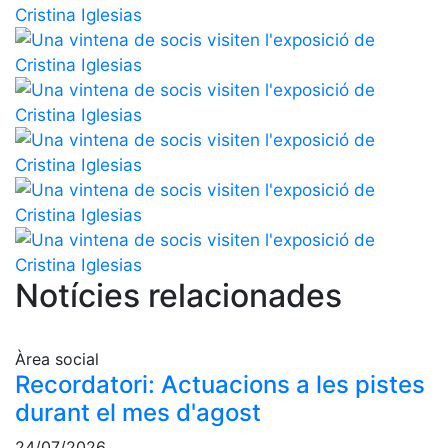
professionals
Competicions
Campionat
Social de
Tennis
Quadres
de Joc
Quadre
d'Honor
Històric
del
Notícies relacionades
Campionat
Social
Fotos
Àrea social
Recordatori: Actuacions a les pistes
Normativa
durant el mes d'agost
Pàdel
24/07/2026