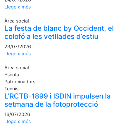
Escola de
Llegeix més
Pàdel
Campionat
Àrea social
Social Pàdel
La festa de blanc by Occident, el
colofó a les vetllades d’estiu
Quadres
de joc
23/07/2026
Quadre
Llegeix més
d'Honor
Històric
Àrea social
del
Escola
Campionat
Patrocinadors
Social
Tennis
Normativa
L'RCTB-1899 i ISDIN impulsen la
setmana de la fotoprotecció
Altres esports
16/07/2026
Àrea social
Llegeix més