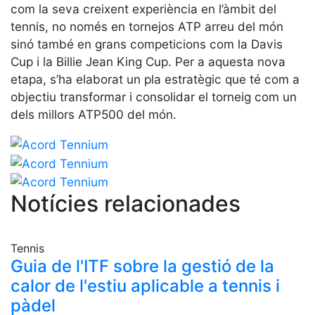
Serveis
com la seva creixent experiència en l’àmbit del
Instal·lacions
tennis, no només en tornejos ATP arreu del món
sinó també en grans competicions com la Davis
Preguntes
Freqüents
Cup i la Billie Jean King Cup. Per a aquesta nova
(FAQs)
etapa, s’ha elaborat un pla estratègic que té com a
objectiu transformar i consolidar el torneig com un
Treballa amb
nosaltres
dels millors ATP500 del món.
Àrea esportiva
Tennis
Escola de
Notícies relacionades
tennis
Next Gen
Tennis
Palmarès
Guia de l'ITF sobre la gestió de la
equips
calor de l'estiu aplicable a tennis i
Llegendes
pàdel
Jugadors