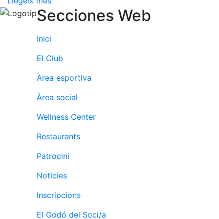
Llegeix més
Activitats
Secciones Web
Socials
Sortides
culturals
Inici
Conferències
El Club
i
Inspirational
Àrea esportiva
Talks
Àrea social
Calendari
d'Activitats
Wellness Center
Socials
Restaurants
Jocs de taula
Penyes del
Patrocini
Club
Notícies
Wellness
Inscripcions
Center
El Godó del Soci/a
Servei de