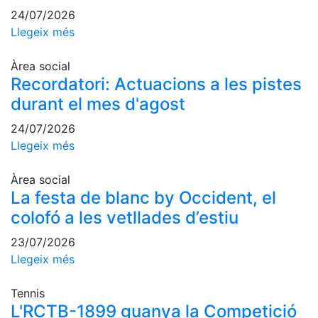
professionals
24/07/2026
Llegeix més
Competicions
Campionat
Àrea social
Social de
Recordatori: Actuacions a les pistes
Tennis
durant el mes d'agost
Quadres
de Joc
24/07/2026
Quadre
Llegeix més
d'Honor
Àrea social
Històric
del
La festa de blanc by Occident, el
Campionat
colofó a les vetllades d’estiu
Social
23/07/2026
Fotos
Llegeix més
Normativa
Tennis
Pàdel
L'RCTB-1899 guanya la Competició