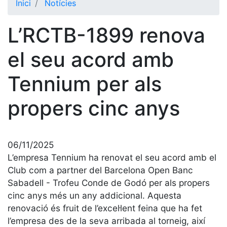
Inici
Notícies
El Club
L’RCTB-1899 renova
Història
La nostra
el seu acord amb
història
Tennium per als
Cronologia
Presidents
propers cinc anys
Organització
Junta
directiva
06/11/2025
Comissions
L’empresa Tennium ha renovat el seu acord amb el
i comités
Club com a partner del Barcelona Open Banc
Sabadell - Trofeu Conde de Godó per als propers
Estructura
executiva
cinc anys més un any addicional. Aquesta
renovació és fruit de l’excel·lent feina que ha fet
Fundació
l’empresa des de la seva arribada al torneig, així