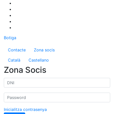
Vés
al
contingut
Botiga
Menú del compte d'usuari
Contacte
Zona socis
Català
Castellano
Zona Socis
Inicialitza contrasenya