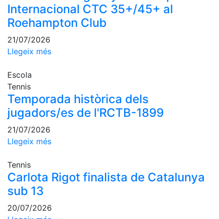
Escola de
Internacional CTC 35+/45+ al
Pàdel
Roehampton Club
Campionat
21/07/2026
Social Pàdel
Llegeix més
Quadres
de joc
Escola
Quadre
Tennis
d'Honor
Temporada històrica dels
Històric
jugadors/es de l'RCTB-1899
del
Campionat
21/07/2026
Social
Llegeix més
Normativa
Tennis
Carlota Rigot finalista de Catalunya
Altres esports
sub 13
Àrea social
20/07/2026