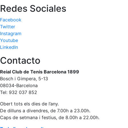
fisiosalut
Redes Sociales
Entrenaments
personals
Facebook
Twitter
Activitats
dirigides
Instagram
Youtube
Piscina
LinkedIn
Normativa
Contacto
Restaurants
Reial Club de Tenis Barcelona 1899
Bosch i Gimpera, 5-13
Restaurant
08034-Barcelona
L'Snack
Tel: 932 037 852
Casa Arilla
Obert tots els dies de l’any.
Chill Out
De dilluns a divendres, de 7.00h a 23.00h.
Bar
Caps de setmana i festius, de 8.00h a 22.00h.
Piscina