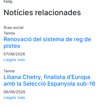
Serveis
Felip.
Instal·lacions
Notícies relacionades
Preguntes
Freqüents
(FAQs)
Àrea social
Treballa amb
Tennis
nosaltres
Renovació del sistema de reg de
pistes
Àrea esportiva
07/08/2026
Tennis
Llegeix més
Escola de
tennis
Tennis
Liliana Chetry, finalista d'Europa
Next Gen
amb la Selecció Espanyola sub-16
Palmarès
equips
06/08/2026
Llegeix més
Llegendes
Jugadors