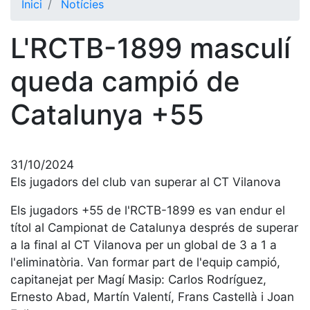
Inici
Notícies
El Club
L'RCTB-1899 masculí
Història
La nostra
queda campió de
història
Catalunya +55
Cronologia
Presidents
Organització
31/10/2024
Junta
Els jugadors del club van superar al CT Vilanova
directiva
Els jugadors +55 de l'RCTB-1899 es van endur el
Comissions
títol al Campionat de Catalunya després de superar
i comités
a la final al CT Vilanova per un global de 3 a 1 a
Estructura
l'eliminatòria. Van formar part de l'equip campió,
executiva
capitanejat per Magí Masip: Carlos Rodríguez,
Fundació
Ernesto Abad, Martín Valentí, Frans Castellà i Joan