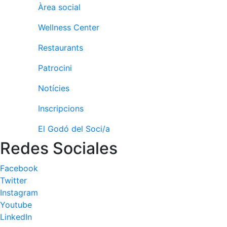
Activitats
Àrea social
Socials
Wellness Center
Sortides
culturals
Restaurants
Conferències
i
Patrocini
Inspirational
Talks
Notícies
Calendari
Inscripcions
d'Activitats
Socials
El Godó del Soci/a
Jocs de taula
Redes Sociales
Penyes del
Facebook
Club
Twitter
Wellness
Instagram
Center
Youtube
LinkedIn
Servei de