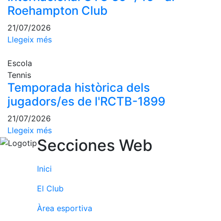
Escola de
Roehampton Club
Pàdel
21/07/2026
Campionat
Llegeix més
Social Pàdel
Quadres
Escola
de joc
Tennis
Quadre
Temporada històrica dels
d'Honor
jugadors/es de l'RCTB-1899
Històric
21/07/2026
del
Campionat
Llegeix més
Social
Secciones Web
Normativa
Inici
Altres esports
El Club
Àrea social
Àrea esportiva