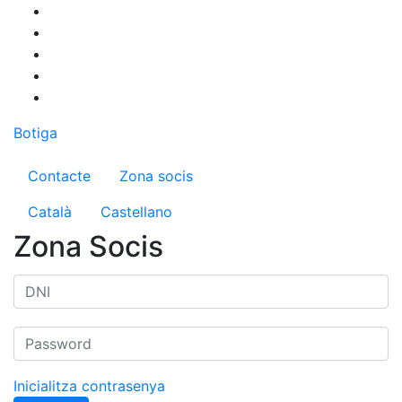
Vés
al
contingut
Botiga
Menú del compte d'usuari
Contacte
Zona socis
Català
Castellano
Zona Socis
Inicialitza contrasenya