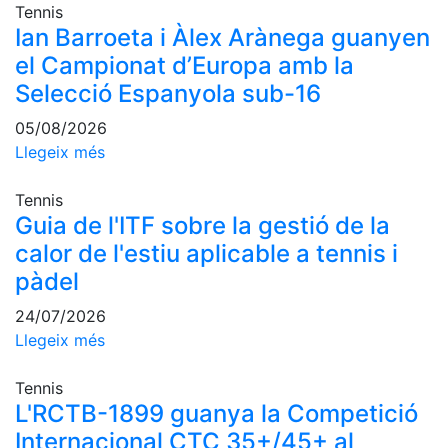
Tennis
professionals
Ian Barroeta i Àlex Arànega guanyen
Competicions
el Campionat d’Europa amb la
Campionat
Selecció Espanyola sub-16
Social de
Tennis
05/08/2026
Llegeix més
Quadres
de Joc
Tennis
Quadre
Guia de l'ITF sobre la gestió de la
d'Honor
calor de l'estiu aplicable a tennis i
Històric
del
pàdel
Campionat
Social
24/07/2026
Llegeix més
Fotos
Normativa
Tennis
L'RCTB-1899 guanya la Competició
Pàdel
Internacional CTC 35+/45+ al