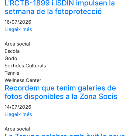
L'RCTB-1899 i ISDIN impulsen la
fisiosalut
setmana de la fotoprotecció
Entrenaments
personals
16/07/2026
Llegeix més
Activitats
dirigides
Àrea social
Piscina
Escola
Normativa
Godó
Sortides Culturals
Restaurants
Tennis
Wellness Center
Recordem que tenim galeries de
Restaurant
fotos disponibles a la Zona Socis
L'Snack
Casa Arilla
14/07/2026
Llegeix més
Chill Out
Bar
Àrea social
Piscina