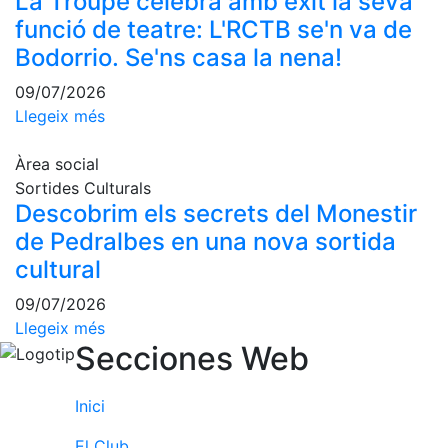
La Troupe celebra amb èxit la seva
funció de teatre: L'RCTB se'n va de
Patrocini
Bodorrio. Se'ns casa la nena!
Patrocinadors
09/07/2026
Avantatges
Llegeix més
socials
Publicitat a la
Àrea social
Revista
Sortides Culturals
Vols ser
Descobrim els secrets del Monestir
Patrocinador
de Pedralbes en una nova sortida
del Club?
cultural
Notícies
09/07/2026
Llegeix més
Inscripcions
Secciones Web
El
Godó
Inici
del
Soci/a
El Club