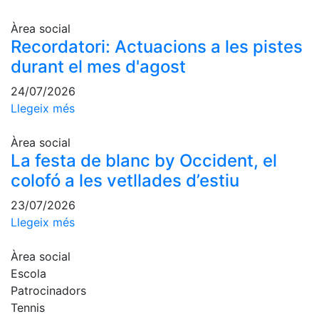
Activitats
Socials
Àrea social
Sortides
Recordatori: Actuacions a les pistes
culturals
durant el mes d'agost
Conferències
24/07/2026
i
Inspirational
Llegeix més
Talks
Àrea social
Calendari
La festa de blanc by Occident, el
d'Activitats
colofó a les vetllades d’estiu
Socials
Jocs de taula
23/07/2026
Llegeix més
Penyes del
Club
Àrea social
Wellness
Escola
Center
Patrocinadors
Tennis
Servei de