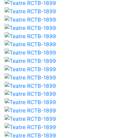
professionals
Competicions
Campionat
Social de
Tennis
Quadres
de Joc
Quadre
d'Honor
Històric
del
Campionat
Social
Fotos
Normativa
Pàdel