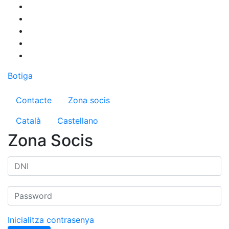
Vés
al
contingut
Botiga
Menú del compte d'usuari
Contacte
Zona socis
Català
Castellano
Zona Socis
Inicialitza contrasenya