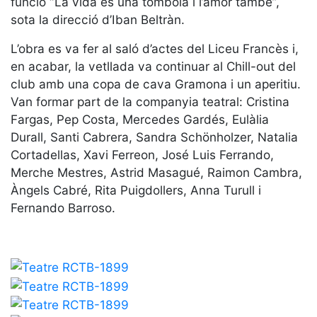
funció “La vida és una tòmbola i l’amor també”,
Serveis
sota la direcció d’Iban Beltràn.
Instal·lacions
Preguntes
L’obra es va fer al saló d’actes del Liceu Francès i,
Freqüents
en acabar, la vetllada va continuar al Chill-out del
(FAQs)
club amb una copa de cava Gramona i un aperitiu.
Treballa amb
Van formar part de la companyia teatral: Cristina
nosaltres
Fargas, Pep Costa, Mercedes Gardés, Eulàlia
Durall, Santi Cabrera, Sandra Schönholzer, Natalia
Àrea esportiva
Cortadellas, Xavi Ferreon, José Luis Ferrando,
Merche Mestres, Astrid Masagué, Raimon Cambra,
Tennis
Àngels Cabré, Rita Puigdollers, Anna Turull i
Escola de
Fernando Barroso.
tennis
Next Gen
Palmarès
equips
Llegendes
Jugadors