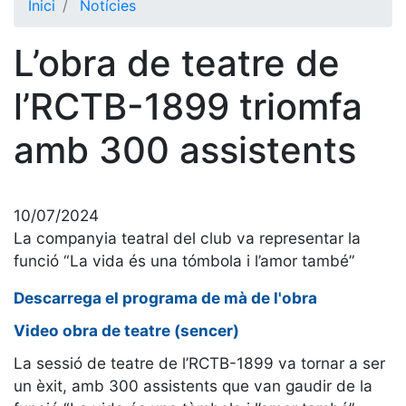
Inici
Notícies
El Club
L’obra de teatre de
Història
La nostra
l’RCTB-1899 triomfa
història
amb 300 assistents
Cronologia
Presidents
Organització
10/07/2024
Junta
La companyia teatral del club va representar la
directiva
funció “La vida és una tómbola i l’amor també”
Comissions
Descarrega el programa de mà de l'obra
i comités
Estructura
Video obra de teatre (sencer)
executiva
La sessió de teatre de l’RCTB-1899 va tornar a ser
Fundació
un èxit, amb 300 assistents que van gaudir de la