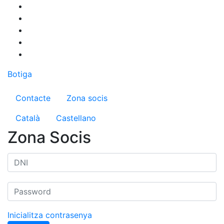
Vés
al
contingut
Botiga
Menú del compte d'usuari
Contacte
Zona socis
Català
Castellano
Zona Socis
Inicialitza contrasenya