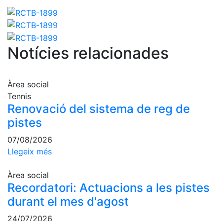
fisiosalut
Entrenaments
personals
Activitats
Notícies relacionades
dirigides
Piscina
Àrea social
Normativa
Tennis
Renovació del sistema de reg de
Restaurants
pistes
07/08/2026
Restaurant
Llegeix més
L'Snack
Casa Arilla
Àrea social
Recordatori: Actuacions a les pistes
Chill Out
durant el mes d'agost
Bar
Piscina
24/07/2026