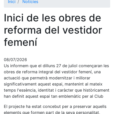
Inici
Notícies
El Club
Inici de les obres de
Història
La nostra
reforma del vestidor
història
femení
Cronologia
Presidents
Organització
08/07/2026
Us informem que el dilluns 27 de juliol començaran les
Junta
directiva
obres de reforma integral del vestidor femení, una
actuació que permetrà modernitzar i millorar
Comissions
i comités
significativament aquest espai, mantenint al mateix
temps l'essència, identitat i caràcter que històricament
Estructura
han definit aquest espai tan emblemàtic per al Club
executiva
El projecte ha estat concebut per a preservar aquells
Fundació
elements que formen part de la seva personalitat,