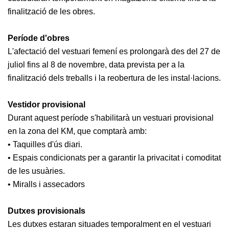
professionals
finalització de les obres.
Competicions
Període d'obres
Campionat
Social de
L'afectació del vestuari femení es prolongarà des del 27 de
Tennis
juliol fins al 8 de novembre, data prevista per a la
Quadres
finalització dels treballs i la reobertura de les instal·lacions.
de Joc
Quadre
Vestidor provisional
d'Honor
Durant aquest període s'habilitarà un vestuari provisional
Històric
en la zona del KM, que comptarà amb:
del
• Taquilles d'ús diari.
Campionat
• Espais condicionats per a garantir la privacitat i comoditat
Social
de les usuàries.
Fotos
• Miralls i assecadors
Normativa
Dutxes provisionals
Pàdel
Les dutxes estaran situades temporalment en el vestuari