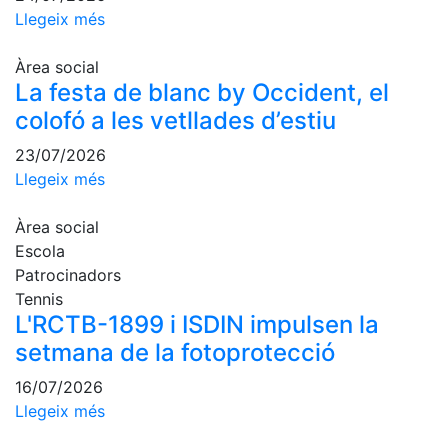
Llegeix més
Patrocini
Àrea social
Patrocinadors
La festa de blanc by Occident, el
Avantatges
colofó a les vetllades d’estiu
socials
Publicitat a la
23/07/2026
Revista
Llegeix més
Vols ser
Patrocinador
Àrea social
del Club?
Escola
Patrocinadors
Notícies
Tennis
L'RCTB-1899 i ISDIN impulsen la
Inscripcions
setmana de la fotoprotecció
El
16/07/2026
Godó
Llegeix més
del
Soci/a