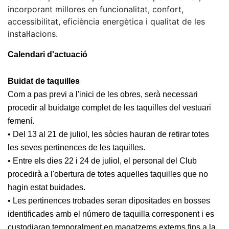
Serveis
incorporant millores en funcionalitat, confort,
Instal·lacions
accessibilitat, eficiència energètica i qualitat de les
instal·lacions.
Preguntes
Freqüents
(FAQs)
Calendari d'actuació
Treballa amb
nosaltres
Buidat de taquilles
Com a pas previ a l'inici de les obres, serà necessari
Àrea esportiva
procedir al buidatge complet de les taquilles del vestuari
femení.
Tennis
• Del 13 al 21 de juliol, les sòcies hauran de retirar totes
Escola de
les seves pertinences de les taquilles.
tennis
• Entre els dies 22 i 24 de juliol, el personal del Club
Next Gen
procedirà a l'obertura de totes aquelles taquilles que no
Palmarès
hagin estat buidades.
equips
• Les pertinences trobades seran dipositades en bosses
Llegendes
identificades amb el número de taquilla corresponent i es
Jugadors
custodiaran temporalment en magatzems externs fins a la