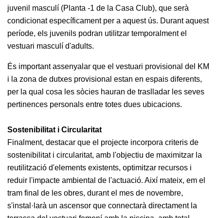
Escola de
juvenil masculí (Planta -1 de la Casa Club), que serà
Pàdel
condicionat específicament per a aquest ús. Durant aquest
Campionat
període, els juvenils podran utilitzar temporalment el
Social Pàdel
vestuari masculí d'adults.
Quadres
És important assenyalar que el vestuari provisional del KM
de joc
i la zona de dutxes provisional estan en espais diferents,
Quadre
per la qual cosa les sòcies hauran de traslladar les seves
d'Honor
pertinences personals entre totes dues ubicacions.
Històric
del
Campionat
Sostenibilitat i Circularitat
Social
Finalment, destacar que el projecte incorpora criteris de
sostenibilitat i circularitat, amb l'objectiu de maximitzar la
Normativa
reutilització d'elements existents, optimitzar recursos i
Altres esports
reduir l'impacte ambiental de l'actuació. Així mateix, em el
tram final de les obres, durant el mes de novembre,
Àrea social
s'instal·larà un ascensor que connectarà directament la