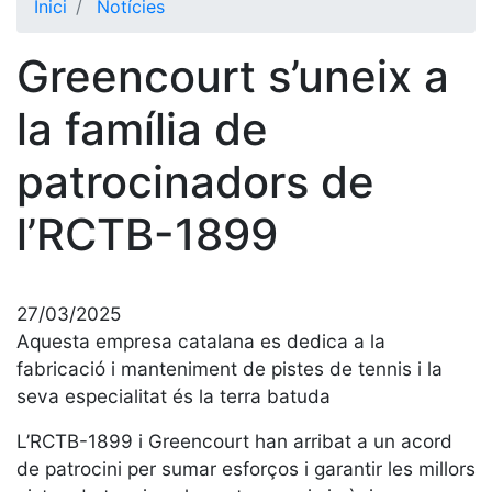
Inici
Notícies
El Club
Greencourt s’uneix a
Història
La nostra
la família de
història
patrocinadors de
Cronologia
Presidents
l’RCTB-1899
Organització
Junta
directiva
27/03/2025
Comissions
Aquesta empresa catalana es dedica a la
i comités
fabricació i manteniment de pistes de tennis i la
seva especialitat és la terra batuda
Estructura
executiva
L’RCTB-1899 i Greencourt han arribat a un acord
Fundació
de patrocini per sumar esforços i garantir les millors