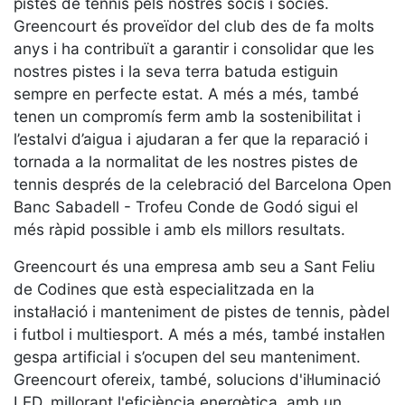
pistes de tennis pels nostres socis i sòcies.
Serveis
Greencourt és proveïdor del club des de fa molts
Instal·lacions
anys i ha contribuït a garantir i consolidar que les
Preguntes
nostres pistes i la seva terra batuda estiguin
Freqüents
sempre en perfecte estat. A més a més, també
(FAQs)
tenen un compromís ferm amb la sostenibilitat i
Treballa amb
l’estalvi d’aigua i ajudaran a fer que la reparació i
nosaltres
tornada a la normalitat de les nostres pistes de
tennis després de la celebració del Barcelona Open
Àrea esportiva
Banc Sabadell - Trofeu Conde de Godó sigui el
Tennis
més ràpid possible i amb els millors resultats.
Escola de
Greencourt és una empresa amb seu a Sant Feliu
tennis
de Codines que està especialitzada en la
Next Gen
instal·lació i manteniment de pistes de tennis, pàdel
Palmarès
i futbol i multiesport. A més a més, també instal·len
equips
gespa artificial i s’ocupen del seu manteniment.
Llegendes
Greencourt ofereix, també, solucions d'il·luminació
Jugadors
LED, millorant l'eficiència energètica, amb un