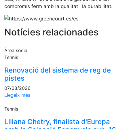
professionals
compromís ferm amb la qualitat i la durabilitat.
Competicions
Campionat
Social de
Notícies relacionades
Tennis
Quadres
de Joc
Àrea social
Tennis
Quadre
d'Honor
Renovació del sistema de reg de
Històric
pistes
del
Campionat
07/08/2026
Social
Llegeix més
Fotos
Tennis
Normativa
Liliana Chetry, finalista d'Europa
Pàdel