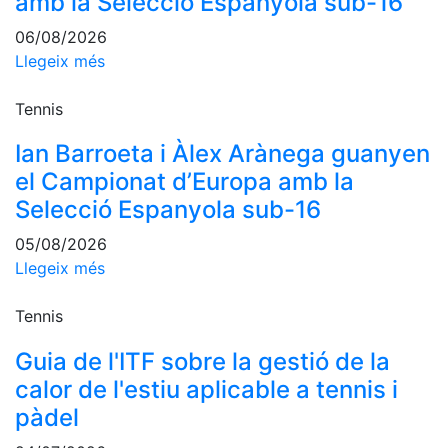
amb la Selecció Espanyola sub-16
Escola de
Pàdel
06/08/2026
Llegeix més
Campionat
Social Pàdel
Tennis
Quadres
de joc
Ian Barroeta i Àlex Arànega guanyen
Quadre
el Campionat d’Europa amb la
d'Honor
Selecció Espanyola sub-16
Històric
del
05/08/2026
Campionat
Llegeix més
Social
Tennis
Normativa
Guia de l'ITF sobre la gestió de la
Altres esports
calor de l'estiu aplicable a tennis i
Àrea social
pàdel