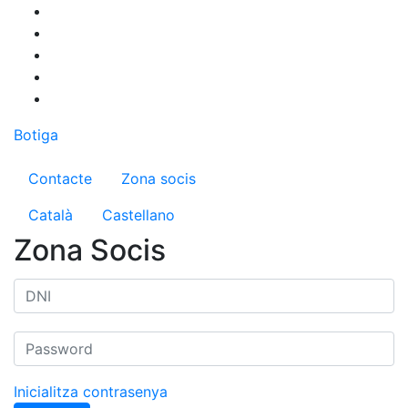
Vés
al
contingut
Botiga
Menú del compte d'usuari
Contacte
Zona socis
Català
Castellano
Zona Socis
Inicialitza contrasenya