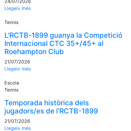
Activitats
24/07/2026
Socials
Llegeix més
Sortides
Tennis
culturals
Conferències
L'RCTB-1899 guanya la Competició
i
Internacional CTC 35+/45+ al
Inspirational
Talks
Roehampton Club
21/07/2026
Calendari
d'Activitats
Llegeix més
Socials
Jocs de taula
Escola
Tennis
Penyes del
Club
Temporada històrica dels
jugadors/es de l'RCTB-1899
Wellness
Center
21/07/2026
Llegeix més
Servei de