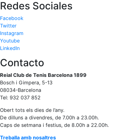
Redes Sociales
Patrocini
Facebook
Patrocinadors
Twitter
Avantatges
Instagram
socials
Youtube
Publicitat a la
LinkedIn
Revista
Contacto
Vols ser
Patrocinador
Reial Club de Tenis Barcelona 1899
del Club?
Bosch i Gimpera, 5-13
08034-Barcelona
Notícies
Tel: 932 037 852
Inscripcions
Obert tots els dies de l’any.
El
De dilluns a divendres, de 7.00h a 23.00h.
Godó
Caps de setmana i festius, de 8.00h a 22.00h.
del
Soci/a
Treballa amb nosaltres