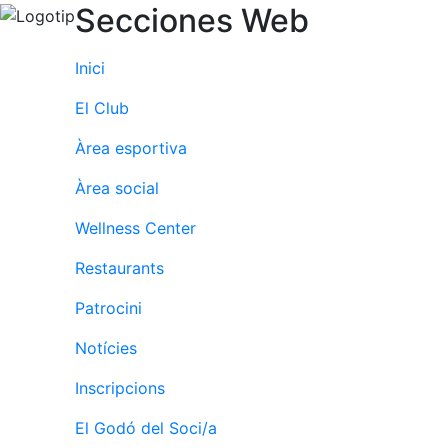
Secciones Web
fisiosalut
Entrenaments
personals
Inici
Activitats
El Club
dirigides
Piscina
Àrea esportiva
Normativa
Àrea social
Restaurants
Wellness Center
Restaurants
Restaurant
Patrocini
L'Snack
Notícies
Casa Arilla
Chill Out
Inscripcions
Bar
El Godó del Soci/a
Piscina