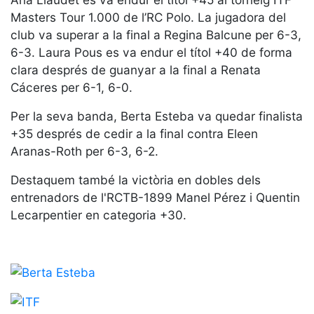
Serveis
Masters Tour 1.000 de l’RC Polo. La jugadora del
Instal·lacions
club va superar a la final a Regina Balcune per 6-3,
Preguntes
6-3. Laura Pous es va endur el títol +40 de forma
Freqüents
clara després de guanyar a la final a Renata
(FAQs)
Cáceres per 6-1, 6-0.
Treballa amb
nosaltres
Per la seva banda, Berta Esteba va quedar finalista
+35 després de cedir a la final contra Eleen
Àrea esportiva
Aranas-Roth per 6-3, 6-2.
Tennis
Destaquem també la victòria en dobles dels
Escola de
entrenadors de l'RCTB-1899 Manel Pérez i Quentin
tennis
Lecarpentier en categoria +30.
Next Gen
Palmarès
equips
Llegendes
Jugadors