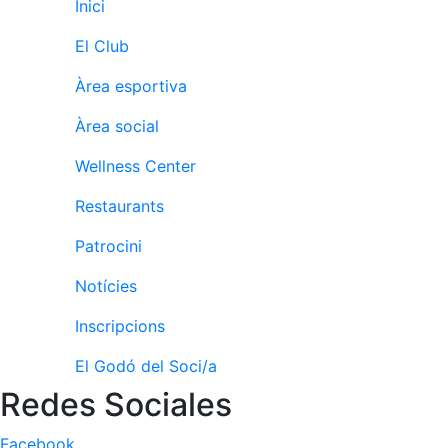
Inici
fisiosalut
Entrenaments
El Club
personals
Àrea esportiva
Activitats
dirigides
Àrea social
Piscina
Wellness Center
Normativa
Restaurants
Restaurants
Patrocini
Notícies
Restaurant
L'Snack
Inscripcions
Casa Arilla
El Godó del Soci/a
Chill Out
Redes Sociales
Bar
Piscina
Facebook