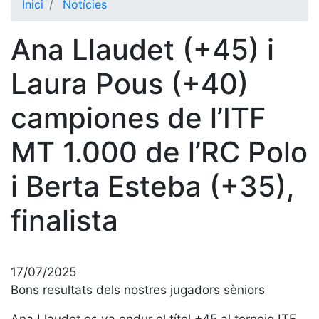
Inici
Notícies
El Club
Ana Llaudet (+45) i
Història
La nostra
Laura Pous (+40)
història
campiones de l’ITF
Cronologia
Presidents
MT 1.000 de l’RC Polo
Organització
i Berta Esteba (+35),
Junta
directiva
finalista
Comissions
i comités
Estructura
executiva
17/07/2025
Bons resultats dels nostres jugadors sèniors
Fundació
Ana Llaudet es va endur el títol +45 al torneig ITF