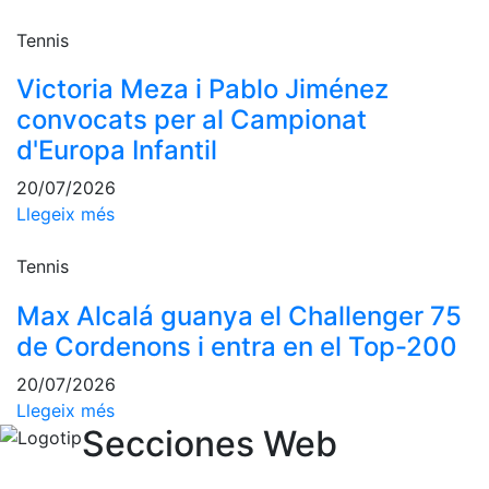
Activitats
Socials
Tennis
Sortides
Victoria Meza i Pablo Jiménez
culturals
convocats per al Campionat
Conferències
i
d'Europa Infantil
Inspirational
Talks
20/07/2026
Llegeix més
Calendari
d'Activitats
Tennis
Socials
Jocs de taula
Max Alcalá guanya el Challenger 75
de Cordenons i entra en el Top-200
Penyes del
Club
20/07/2026
Llegeix més
Wellness
Secciones Web
Center
Servei de