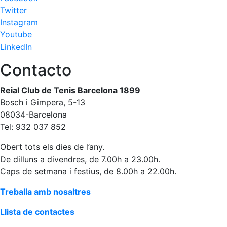
Twitter
Patrocini
Instagram
Youtube
Patrocinadors
LinkedIn
Avantatges
socials
Contacto
Publicitat a la
Revista
Reial Club de Tenis Barcelona 1899
Bosch i Gimpera, 5-13
Vols ser
Patrocinador
08034-Barcelona
del Club?
Tel: 932 037 852
Notícies
Obert tots els dies de l’any.
De dilluns a divendres, de 7.00h a 23.00h.
Inscripcions
Caps de setmana i festius, de 8.00h a 22.00h.
El
Treballa amb nosaltres
Godó
del
Llista de contactes
Soci/a