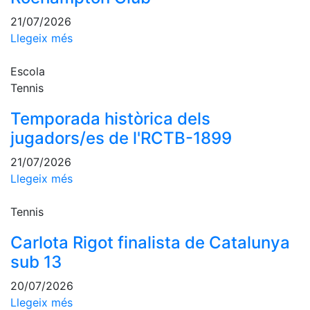
Escola de
21/07/2026
Pàdel
Llegeix més
Campionat
Social Pàdel
Escola
Quadres
Tennis
de joc
Temporada històrica dels
Quadre
d'Honor
jugadors/es de l'RCTB-1899
Històric
21/07/2026
del
Llegeix més
Campionat
Social
Tennis
Normativa
Carlota Rigot finalista de Catalunya
Altres esports
sub 13
Àrea social
20/07/2026
Llegeix més