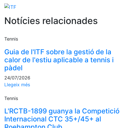
professionals
Competicions
Notícies relacionades
Campionat
Social de
Tennis
Tennis
Quadres
de Joc
Guia de l'ITF sobre la gestió de la
Quadre
calor de l'estiu aplicable a tennis i
d'Honor
pàdel
Històric
24/07/2026
del
Campionat
Llegeix més
Social
Tennis
Fotos
L'RCTB-1899 guanya la Competició
Normativa
Internacional CTC 35+/45+ al
Pàdel
Roehampton Club