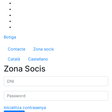
Vés
al
contingut
Botiga
Menú del compte d'usuari
Contacte
Zona socis
Català
Castellano
Zona Socis
Inicialitza contrasenya