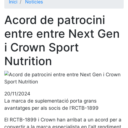
Inici
Notícies
El Club
Acord de patrocini
Història
La nostra
entre entre Next Gen
història
i Crown Sport
Cronologia
Presidents
Nutrition
Organització
Junta
directiva
Comissions
20/11/2024
i comités
La marca de suplementació porta grans
Estructura
avantatges per als socis de l'RCTB-1899
executiva
El RCTB-1899 i Crown han arribat a un acord per a
Fundació
convertir a la marca especialista en l'alt rendiment