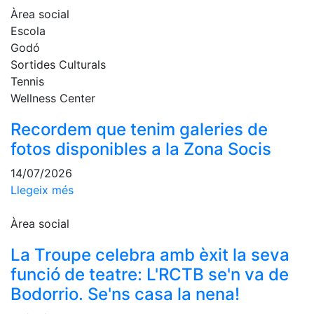
fisiosalut
Àrea social
Escola
Entrenaments
personals
Godó
Sortides Culturals
Activitats
Tennis
dirigides
Wellness Center
Piscina
Normativa
Recordem que tenim galeries de
fotos disponibles a la Zona Socis
Restaurants
14/07/2026
Llegeix més
Restaurant
L'Snack
Àrea social
Casa Arilla
La Troupe celebra amb èxit la seva
Chill Out
funció de teatre: L'RCTB se'n va de
Bar
Bodorrio. Se'ns casa la nena!
Piscina