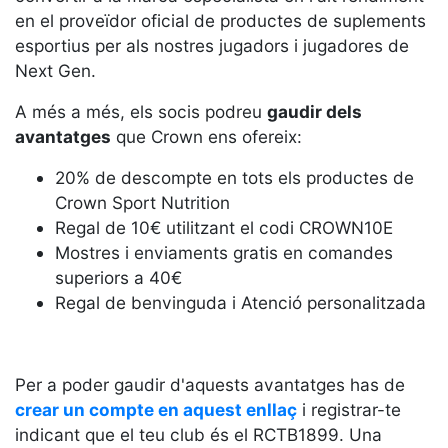
Serveis
en el proveïdor oficial de productes de suplements
Instal·lacions
esportius per als nostres jugadors i jugadores de
Preguntes
Next Gen.
Freqüents
(FAQs)
A més a més, els socis podreu
gaudir dels
avantatges
que Crown ens ofereix:
Treballa amb
nosaltres
20% de descompte en tots els productes de
Crown Sport Nutrition
Àrea esportiva
Regal de 10€ utilitzant el codi CROWN10E
Tennis
Mostres i enviaments gratis en comandes
superiors a 40€
Escola de
tennis
Regal de benvinguda i Atenció personalitzada
Next Gen
Palmarès
equips
Per a poder gaudir d'aquests avantatges has de
crear un compte en aquest enllaç
i registrar-te
Llegendes
indicant que el teu club és el RCTB1899. Una
Jugadors