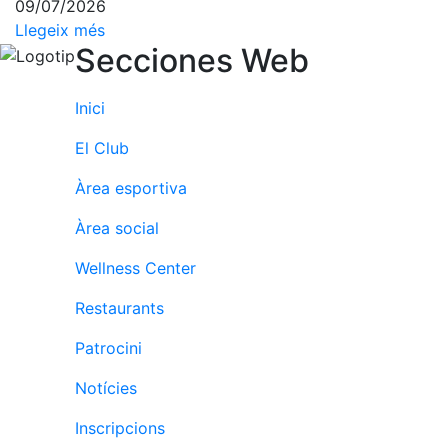
09/07/2026
Patrocini
Llegeix més
Secciones Web
Patrocinadors
Avantatges
Inici
socials
El Club
Publicitat a la
Revista
Àrea esportiva
Vols ser
Patrocinador
Àrea social
del Club?
Wellness Center
Notícies
Restaurants
Inscripcions
Patrocini
El
Notícies
Godó
del
Inscripcions
Soci/a