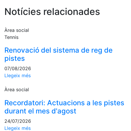
Escola de
Notícies relacionades
Pàdel
Campionat
Social Pàdel
Àrea social
Quadres
Tennis
de joc
Renovació del sistema de reg de
Quadre
d'Honor
pistes
Històric
07/08/2026
del
Llegeix més
Campionat
Social
Àrea social
Normativa
Recordatori: Actuacions a les pistes
Altres esports
durant el mes d'agost
Àrea social
24/07/2026
Llegeix més