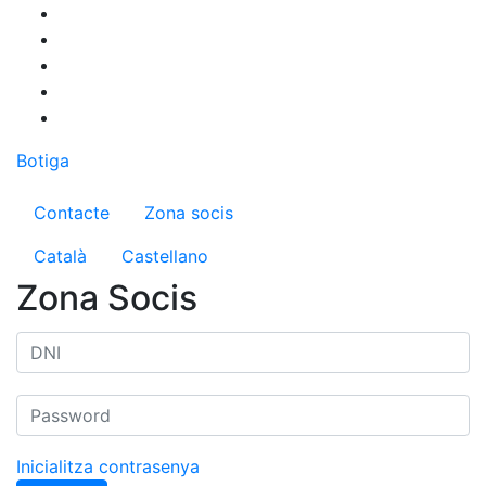
Vés
al
contingut
Botiga
Menú del compte d'usuari
Contacte
Zona socis
Català
Castellano
Zona Socis
Inicialitza contrasenya