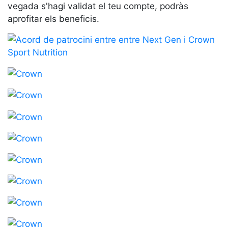
vegada s'hagi validat el teu compte, podràs
professionals
aprofitar els beneficis.
Competicions
Campionat
Social de
Tennis
Quadres
de Joc
Quadre
d'Honor
Històric
del
Campionat
Social
Fotos
Normativa
Pàdel