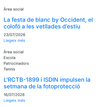
Activitats
Socials
Àrea social
Sortides
La festa de blanc by Occident, el
culturals
colofó a les vetllades d’estiu
Conferències
i
23/07/2026
Inspirational
Llegeix més
Talks
Calendari
Àrea social
d'Activitats
Escola
Socials
Patrocinadors
Jocs de taula
Tennis
Penyes del
L'RCTB-1899 i ISDIN impulsen la
Club
setmana de la fotoprotecció
Wellness
16/07/2026
Center
Llegeix més
Servei de