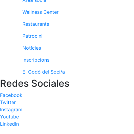
Àrea social
Serveis
Instal·lacions
Wellness Center
Preguntes
Restaurants
Freqüents
(FAQs)
Patrocini
Treballa amb
nosaltres
Notícies
Inscripcions
Àrea esportiva
El Godó del Soci/a
Tennis
Redes Sociales
Escola de
tennis
Facebook
Next Gen
Twitter
Palmarès
Instagram
equips
Youtube
Llegendes
LinkedIn
Jugadors