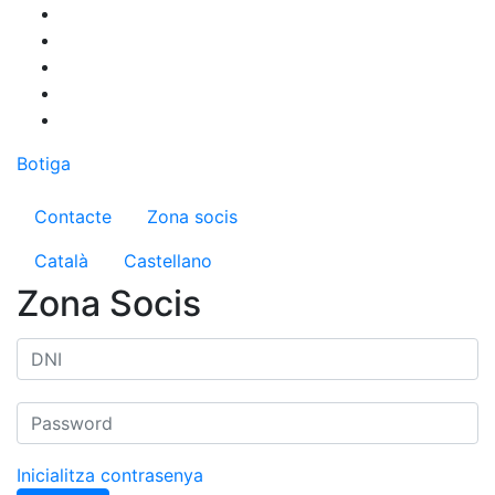
Vés
al
contingut
Botiga
Menú del compte d'usuari
Contacte
Zona socis
Català
Castellano
Zona Socis
Inicialitza contrasenya