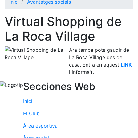
Inici
Avantatges socials
El Club
Virtual Shopping de
Història
La nostra
La Roca Village
història
Cronologia
Ara també pots gaudir de
Presidents
La Roca Village des de
casa. Entra en aquest
LINK
Organització
i informa't.
Junta
Secciones Web
directiva
Comissions
Inici
i comités
Estructura
El Club
executiva
Àrea esportiva
Fundació