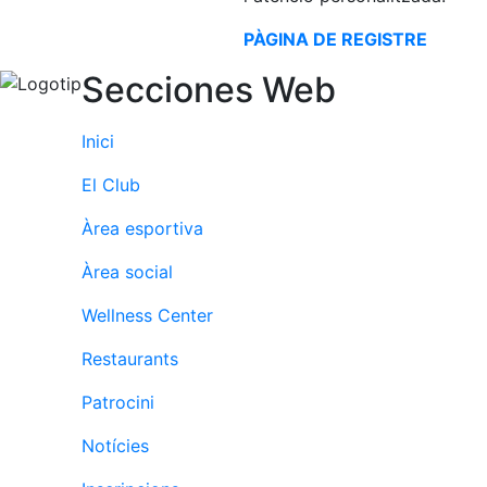
Serveis
Instal·lacions
PÀGINA DE REGISTRE
Preguntes
Secciones Web
Freqüents
(FAQs)
Inici
Treballa amb
nosaltres
El Club
Àrea esportiva
Àrea esportiva
Tennis
Àrea social
Escola de
Wellness Center
tennis
Restaurants
Next Gen
Palmarès
Patrocini
equips
Notícies
Llegendes
Jugadors