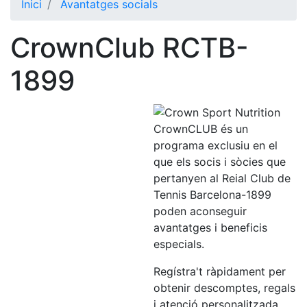
Inici
Avantatges socials
El Club
CrownClub RCTB-
Història
La nostra
1899
història
Cronologia
Presidents
CrownCLUB és un
programa exclusiu en el
Organització
que els socis i sòcies que
Junta
pertanyen al Reial Club de
directiva
Tennis Barcelona-1899
poden aconseguir
Comissions
i comités
avantatges i beneficis
especials.
Estructura
executiva
Regístra't ràpidament per
obtenir descomptes, regals
Fundació
i atenció personalitzada.