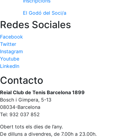
Inscripcions
professionals
El Godó del Soci/a
Competicions
Redes Sociales
Campionat
Social de
Tennis
Facebook
Twitter
Quadres
Instagram
de Joc
Youtube
Quadre
LinkedIn
d'Honor
Contacto
Històric
del
Campionat
Reial Club de Tenis Barcelona 1899
Social
Bosch i Gimpera, 5-13
Fotos
08034-Barcelona
Tel: 932 037 852
Normativa
Obert tots els dies de l’any.
Pàdel
De dilluns a divendres, de 7.00h a 23.00h.