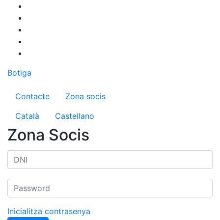
Vés
al
contingut
Botiga
Menú del compte d'usuari
Contacte
Zona socis
Català
Castellano
Zona Socis
Inicialitza contrasenya