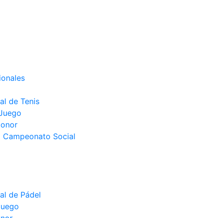
ionales
l de Tenis
 Juego
Honor
el Campeonato Social
l de Pádel
juego