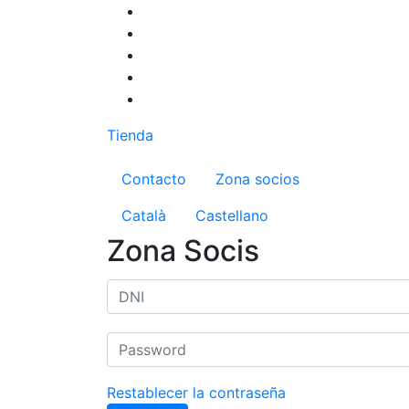
Pasar
al
contenido
principal
Tienda
Menú del compte d'us
Contacto
Zona socios
Català
Castellano
Zona Socis
Restablecer la contraseña