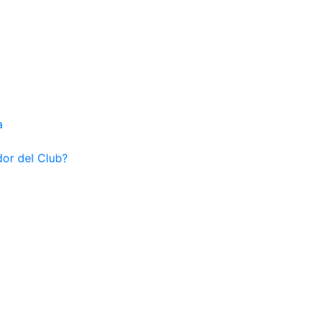
a
dor del Club?