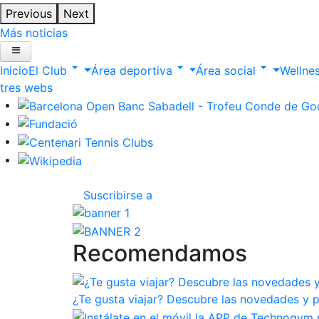
Previous
Next
Más noticias
Inicio
El Club
Área deportiva
Área social
Wellne
ltres webs
Suscribirse a
Recomendamos
¿Te gusta viajar? Descubre las novedades y p