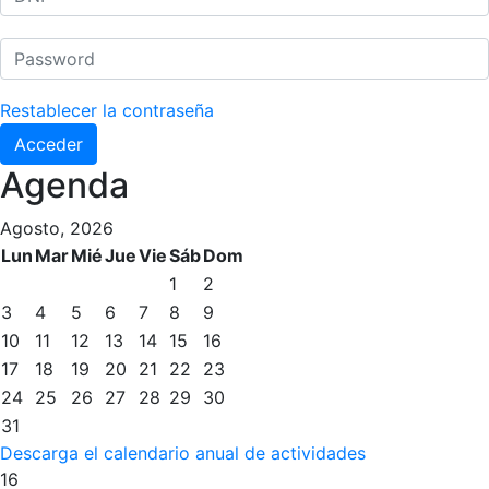
Histórico del Campeonato Social
Normativa
Restablecer la contraseña
Otros deportes
Acceder
Área social
Agenda
Activitats Socials
Agosto, 2026
Salidas culturales
Lun
Mar
Mié
Jue
Vie
Sáb
Dom
Conferencias e Inspirational Talks
1
2
3
4
5
6
7
8
9
Calendario de Actividades Sociales
10
11
12
13
14
15
16
Juegos de mesa
17
18
19
20
21
22
23
Peñas del Club
24
25
26
27
28
29
30
31
Wellness Center
Restaurantes
Descarga el calendario anual de actividades
16
Servicio de fisiosalud
Restaurante