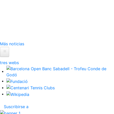
Más noticias
Inicio
El Club
ltres webs
Historia
Nuestra historia
Cronología
Presidentes
Suscribirse a
Organización