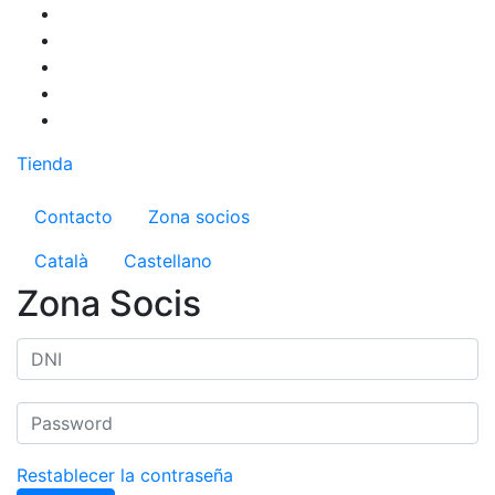
Pasar
al
contenido
principal
Tienda
Menú del compte d'usuari
Contacto
Zona socios
Català
Castellano
Zona Socis
Restablecer la contraseña