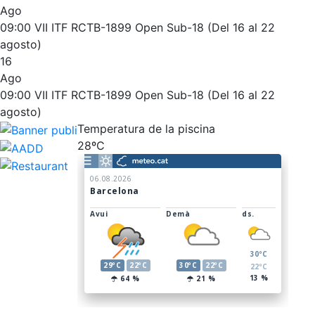
Ago
Entrenamientos personales
El Snack
09:00
VII ITF RCTB-1899 Open Sub-18 (Del 16 al 22
Actividades dirigidas
Casa Arilla
agosto)
16
Piscina
Chill Out
Ago
Normativa
Bar Piscina
09:00
VII ITF RCTB-1899 Open Sub-18 (Del 16 al 22
agosto)
Patrocinio
Noticias
Temperatura de la piscina
28ºC
Patrocinadores
Publicidad en la Revista
Ventajas sociales
¿Quieres ser Patrocinador del Club?
Inscripciones
El Godó del Socio/a