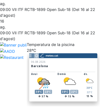
ag.
Entrenaments personals
L'Snack
09:00
VII ITF RCTB-1899 Open Sub-18 (Del 16 al 22
Activitats dirigides
Casa Arilla
d'agost)
16
Piscina
Chill Out
ag.
Normativa
Bar Piscina
09:00
VII ITF RCTB-1899 Open Sub-18 (Del 16 al 22
d'agost)
Patrocini
Notícies
Temperatura de la piscina
28ºC
Patrocinadors
Avantatges socials
Publicitat a la Revista
Vols ser Patrocinador del Club?
Inscripcions
El Godó del Soci/a