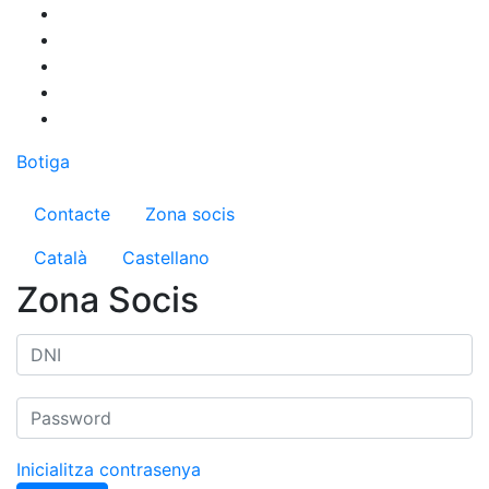
Vés
al
contingut
Botiga
Menú del compte d'usuari
Contacte
Zona socis
Català
Castellano
Zona Socis
Inicialitza contrasenya