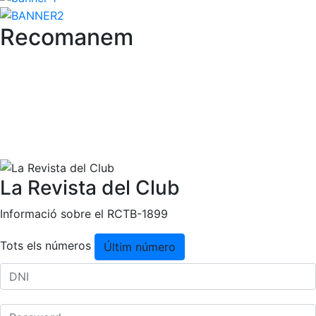
Junta directiva
Comissions i comités
Recomanem
Estructura executiva
Fundació
Serveis
Instal·lacions
Preguntes Freqüents (FAQs)
Treballa amb nosaltres
La Revista del Club
Àrea esportiva
Informació sobre el RCTB-1899
Tennis
Tots els números
Últim número
Escola de tennis
Next Gen
Palmarès equips