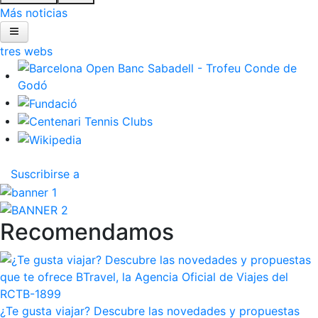
Más noticias
ltres webs
Inicio
El Club
Área deportiva
Área social
Wellness Center
Restaurantes
Patrocinio
Noticias
Inscripciones
El Godó del Socio/a
Suscribirse a
Recomendamos
¿Te gusta viajar? Descubre las novedades y propuestas