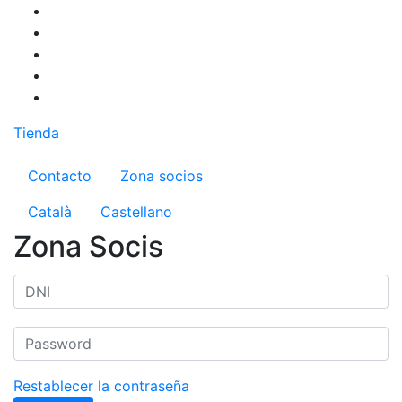
Pasar
al
contenido
principal
Tienda
Menú del compte d'usuari
Contacto
Zona socios
Català
Castellano
Zona Socis
Restablecer la contraseña