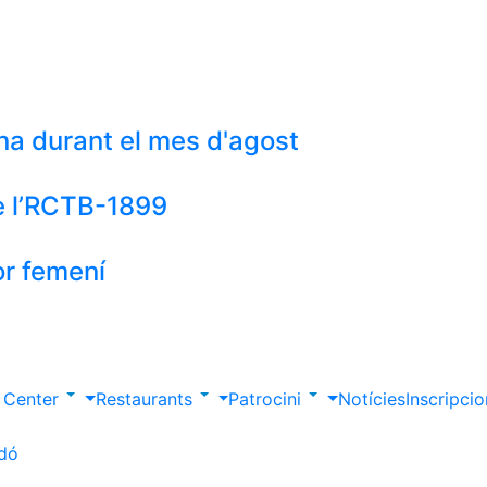
cina durant el mes d'agost
de l’RCTB-1899
or femení
s Center
Restaurants
Patrocini
Notícies
Inscripci