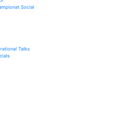
or
Campionat Social
rational Talks
cials