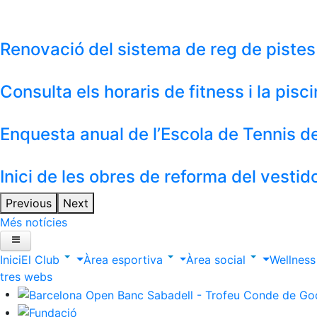
Renovació del sistema de reg de pistes
Consulta els horaris de fitness i la pis
Enquesta anual de l’Escola de Tennis 
Inici de les obres de reforma del vestid
Previous
Next
Més notícies
Inici
El Club
Àrea esportiva
Àrea social
Wellnes
ltres webs