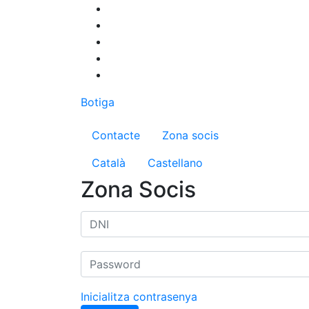
Vés
al
contingut
Botiga
Menú del compte d'us
Contacte
Zona socis
Català
Castellano
Zona Socis
Inicialitza contrasenya