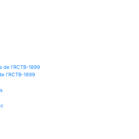
 de l'RCTB-1899
es
oc