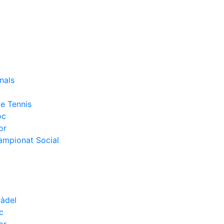
nals
e Tennis
oc
or
Campionat Social
Pàdel
c