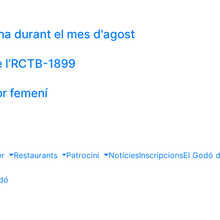
cina durant el mes d'agost
de l’RCTB-1899
or femení
er
Restaurants
Patrocini
Notícies
Inscripcions
El Godó d