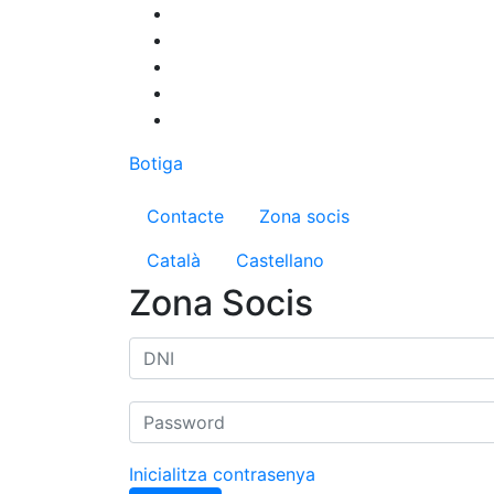
Vés
al
contingut
Botiga
Menú del compte d'us
Contacte
Zona socis
Català
Castellano
Zona Socis
Inicialitza contrasenya