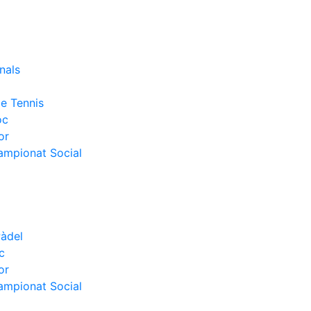
nals
e Tennis
oc
or
Campionat Social
Pàdel
c
or
Campionat Social