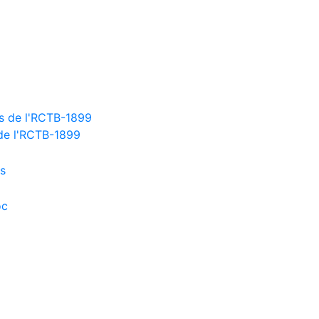
 de l'RCTB-1899
es
oc