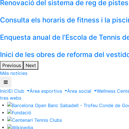
Renovació del sistema de reg de pistes
Consulta els horaris de fitness i la pis
Enquesta anual de l’Escola de Tennis 
Inici de les obres de reforma del vestid
Previous
Next
Més notícies
Inici
El Club
Àrea esportiva
Àrea social
Wellness Cent
ltres webs