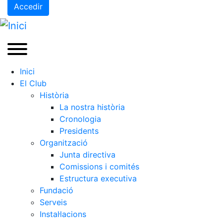
Accedir
Preguntes Freqüents (FAQs)
Treballa amb nosaltres
Àrea esportiva
Tennis
Inici
El Club
Escola de tennis
Història
Next Gen
La nostra història
Palmarès equips
Cronologia
Presidents
Llegendes
Organització
Jugadors professionals
Junta directiva
Competicions
Comissions i comités
Campionat Social de Tennis
Estructura executiva
Fundació
Quadres de Joc
Serveis
Quadre d'Honor
Instal·lacions