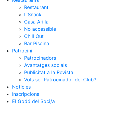
Restaurants
Restaurant
Patrocinadors
L'Snack
Avantatges socials
Casa Arilla
Publicitat a la Revista
No accessible
Vols ser Patrocinador del Club?
Chill Out
Bar Piscina
Inscripcions
El Godó del Soci/a
Patrocini
Patrocinadors
Avantatges socials
Publicitat a la Revista
Vols ser Patrocinador del Club?
Notícies
Inscripcions
El Godó del Soci/a