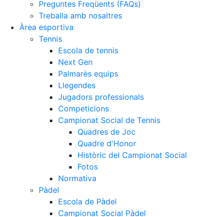
Històric del Campionat Social
Preguntes Freqüents (FAQs)
Treballa amb nosaltres
Fotos
Àrea esportiva
Normativa
Tennis
Escola de tennis
Pàdel
Next Gen
Palmarès equips
Escola de Pàdel
Llegendes
Campionat Social Pàdel
Jugadors professionals
Quadres de joc
Competicions
Campionat Social de Tennis
Quadre d'Honor
Quadres de Joc
Històric del Campionat Social
Quadre d'Honor
Històric del Campionat Social
Normativa
Fotos
Altres esports
Normativa
Pàdel
Àrea social
Escola de Pàdel
Campionat Social Pàdel