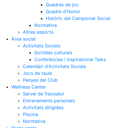
Activitats Socials
Quadres de joc
Quadre d'Honor
Sortides culturals
Històric del Campionat Social
Conferències i Inspirational Talks
Normativa
Altres esports
Calendari d'Activitats Socials
Àrea social
Jocs de taula
Activitats Socials
Penyes del Club
Sortides culturals
Conferències i Inspirational Talks
Wellness Center
Restaurants
Calendari d'Activitats Socials
Jocs de taula
Servei de fisiosalut
Restaurant
Penyes del Club
Entrenaments personals
L'Snack
Wellness Center
Activitats dirigides
Casa Arilla
Servei de fisiosalut
Entrenaments personals
Piscina
Chill Out
Activitats dirigides
Normativa
Bar Piscina
Piscina
Normativa
Patrocini
Notícies