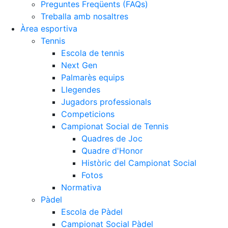
Històric del Campionat Social
Preguntes Freqüents (FAQs)
Treballa amb nosaltres
Fotos
Àrea esportiva
Normativa
Tennis
Escola de tennis
Pàdel
Next Gen
Palmarès equips
Escola de Pàdel
Llegendes
Campionat Social Pàdel
Jugadors professionals
Quadres de joc
Competicions
Campionat Social de Tennis
Quadre d'Honor
Quadres de Joc
Històric del Campionat Social
Quadre d'Honor
Històric del Campionat Social
Normativa
Fotos
Altres esports
Normativa
Pàdel
Àrea social
Escola de Pàdel
Campionat Social Pàdel