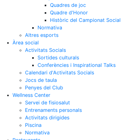
Activitats Socials
Quadres de joc
Quadre d'Honor
Sortides culturals
Històric del Campionat Social
Conferències i Inspirational Talks
Normativa
Altres esports
Calendari d'Activitats Socials
Àrea social
Jocs de taula
Activitats Socials
Penyes del Club
Sortides culturals
Conferències i Inspirational Talks
Wellness Center
Restaurants
Calendari d'Activitats Socials
Jocs de taula
Servei de fisiosalut
Restaurant
Penyes del Club
Entrenaments personals
L'Snack
Wellness Center
Activitats dirigides
Casa Arilla
Servei de fisiosalut
Entrenaments personals
Piscina
Chill Out
Activitats dirigides
Normativa
Bar Piscina
Piscina
Normativa
Patrocini
Notícies