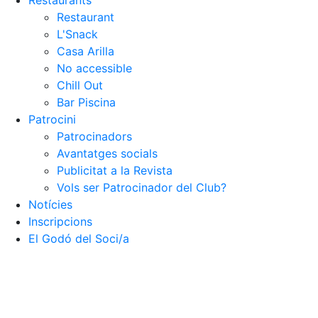
Restaurants
Restaurant
Patrocinadors
L'Snack
Avantatges socials
Casa Arilla
Publicitat a la Revista
No accessible
Vols ser Patrocinador del Club?
Chill Out
Bar Piscina
Inscripcions
El Godó del Soci/a
Patrocini
Patrocinadors
Avantatges socials
Publicitat a la Revista
Vols ser Patrocinador del Club?
Notícies
Inscripcions
El Godó del Soci/a