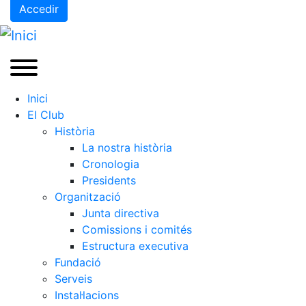
Accedir
Preguntes Freqüents (FAQs)
Treballa amb nosaltres
Àrea esportiva
Tennis
Inici
El Club
Escola de tennis
Història
Next Gen
La nostra història
Palmarès equips
Cronologia
Presidents
Llegendes
Organització
Jugadors professionals
Junta directiva
Competicions
Comissions i comités
Campionat Social de Tennis
Estructura executiva
Fundació
Quadres de Joc
Serveis
Quadre d'Honor
Instal·lacions